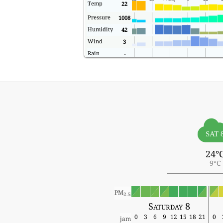
Temp
22
Pressure
1008
Humidity
42
Wind
3
Rain
-
SAT 
24°
9°C
PM
2.5
Saturday 8
0
3
6
9
12
15
18
21
0
jam