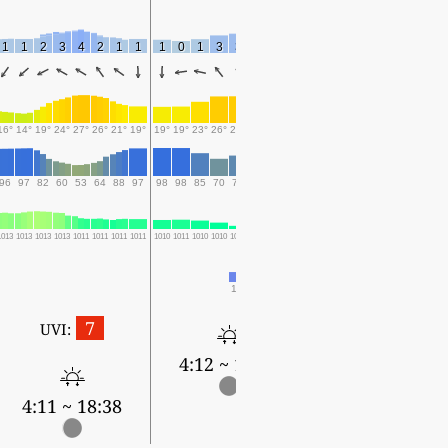
1
1
2
3
4
2
1
1
1
0
1
3
3
3
2
1
1
2
2
2
4
3
2
16°
14°
19°
24°
27°
26°
21°
19°
19°
19°
23°
26°
26°
24°
22°
21°
20°
20°
23°
27°
21°
20°
19°
96
97
82
60
53
64
88
97
98
98
85
70
78
91
94
96
97
98
85
61
93
92
91
1013
1013
1013
1013
1011
1011
1011
1011
1010
1011
1010
1010
1008
1008
1009
1009
1008
1008
1009
1008
1008
1009
1010
1.1
3
3.6
0.1
1.6
1.3
1.4
7
UVI:
4:12 ~ 18:37
4:14 ~ 18:35
4:11 ~ 18:38