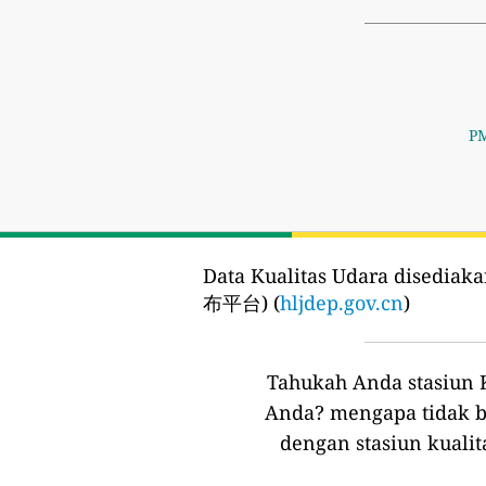
PM
Data Kualitas Udara disediaka
布平台) (
hljdep.gov.cn
)
Tahukah Anda stasiun K
Anda?
mengapa tidak b
dengan stasiun kualit