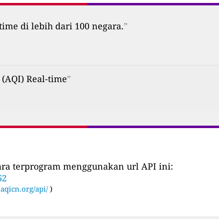
time di lebih dari 100 negara.
”
 (AQI) Real-time
”
cara terprogram menggunakan url API ini:
62
:
aqicn.org/api/
)