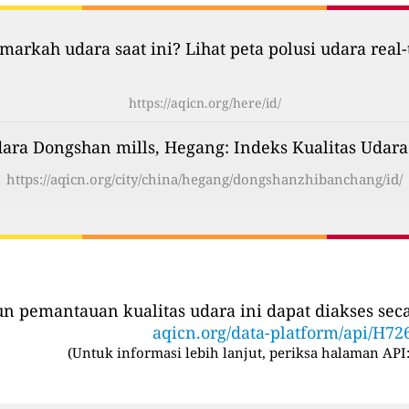
markah udara saat ini? Lihat peta polusi udara real-
https://aqicn.org/here/id/
dara Dongshan mills, Hegang: Indeks Kualitas Udara
https://aqicn.org/city/china/hegang/dongshanzhibanchang/id/
iun pemantauan kualitas udara ini dapat diakses se
aqicn.org/data-platform/api/H72
(
Untuk informasi lebih lanjut, periksa halaman API