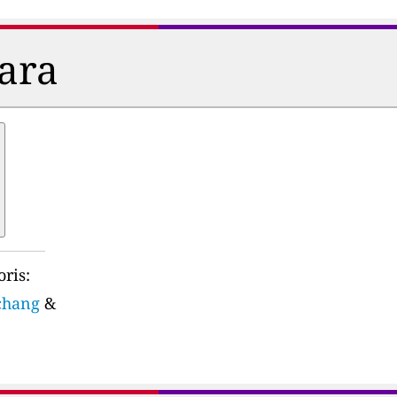
dara
ris:
chang
&