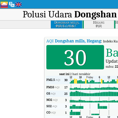
Polusi Udara
Dongshan 
Dongshan mills,
Hegang
H
Hegang
鹤岗东山纸板厂
鹤岗
AQI
Dongshan mills, Hegang
:
Indeks Ku
30
Ba
Updat
suhu:
2
saat ini
2 hari terakhir
PM2.5
30
AQI
PM10
17
AQI
O3
25
AQI
NO2
3
AQI
SO2
3
AQI
CO
1
AQI