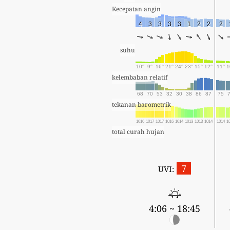
Kecepatan angin
4
3
3
3
3
1
2
2
2
suhu
10°
9°
16°
21°
24°
23°
15°
12°
11°
1
kelembaban relatif
68
70
53
32
30
38
86
87
75
tekanan barometrik
1016
1017
1017
1016
1014
1013
1013
1014
1014
1
total curah hujan
7
UVI:
4:06 ~ 18:45