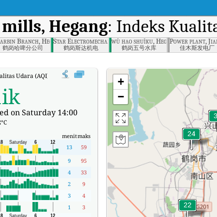
mills, Hegang
: Indeks Kuali
arbin Branch, Hegang
Star Electromechanical, Hegang
wǔ hao shuǐku, Hegang
Power plant, Ji
鹤岗哈啤分公司
鹤岗斯达机电
鹤岗五号水库
佳木斯发电厂
alitas Udara (AQI) Real-time Dongshan mills, Hegang.
+
ik
−
ed on Saturday 14:00
2
°C
menit
maks
13
59
9
95
4
33
2
9
3
4
1
3