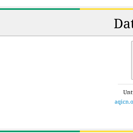
Dat
Unt
aqicn.