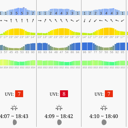
1
1
3
5
5
3
2
1
1
2
4
4
3
3
1
1
2
2
3
4
4
3
1
0°
17°
23°
24°
23°
16°
14°
13°
13°
18°
23°
25°
24°
18°
15°
14°
12°
17°
23°
26°
26°
19°
17°
73
57
45
45
53
83
90
93
93
64
48
47
54
86
94
96
97
77
57
50
56
92
95
014
1014
1013
1012
1012
1013
1014
1013
1013
1013
1013
1012
1011
1012
1013
1013
1013
1013
1013
1012
1012
1013
1013
7
8
7
UVI:
UVI:
UVI:
4:07 ~ 18:43
4:09 ~ 18:42
4:10 ~ 18:40