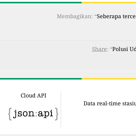
Membagikan: “
Seberapa terce
Share
: “
Polusi U
Cloud API
Data real-time stas