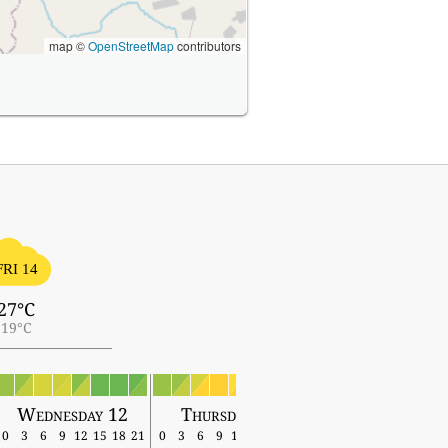
map ©
OpenStreetMap
contributors
FRI 14
27°C
19°C
Wednesday 12
Thursday 13
Friday 14
0
3
6
9
12
15
18
21
0
3
6
9
12
15
18
21
0
3
6
9
12
15
18