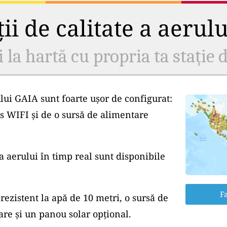
ii de calitate a aerul
i la hartă cu propria ta stație d
lui GAIA sunt foarte ușor de configurat:
s WIFI și de o sursă de alimentare
a aerului în timp real sunt disponibile
Fa
rezistent la apă de 10 metri, o sursă de
e și un panou solar opțional.