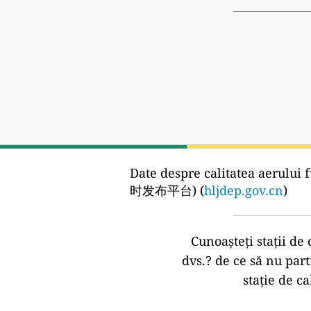
Date despre calitatea aerului f
时发布平台) (
hljdep.gov.cn
)
Cunoașteți stații de 
dvs.?
de ce să nu part
stație de ca