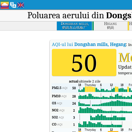
Poluarea aerului din
Dongs
Dongshan mills,
Hegang
H
Hegang
鹤岗东山纸板厂
鹤岗
AQI-ul lui
Dongshan mills, Hegang
:
In
50
M
Updat
tempera
actual
ultimele 2 zile
PM2.5
50
AQI
PM10
28
AQI
O3
24
AQI
NO2
2
AQI
SO2
3
AQI
CO
1
AQI