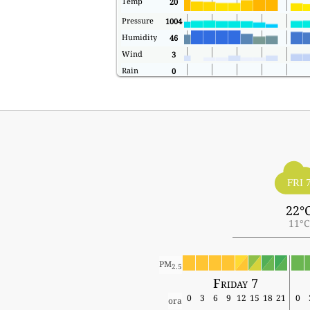
Temp
20
Pressure
1004
Humidity
46
Wind
3
Rain
0
FRI 
22°
11°C
PM
2.5
Friday 7
0
3
6
9
12
15
18
21
0
ora