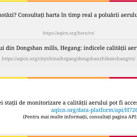
astăzi? Consultați harta în timp real a poluării aerul
https://aqicn.org/here/ro/
i din Dongshan mills, Hegang: indicele calității aer
https://aqicn.org/city/china/hegang/dongshanzhibanchang/ro/
ei stații de monitorizare a calității aerului pot fi a
aqicn.org/data-platform/api/H72
(
Pentru mai multe informații, consultați pagina API