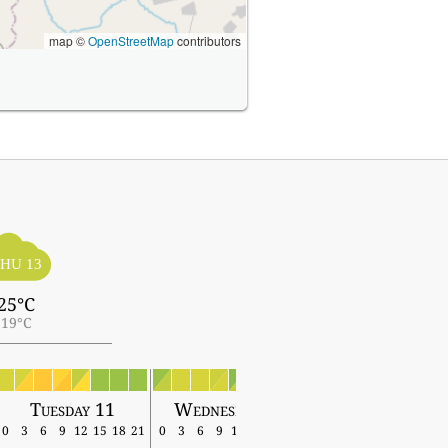
map ©
OpenStreetMap
contributors
HU 13
25°C
19°C
Tuesday 11
Wednesday 12
Thursday 13
0
3
6
9
12
15
18
21
0
3
6
9
12
15
18
21
0
3
6
9
12
15
18