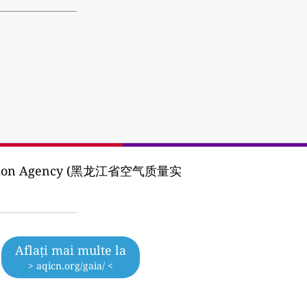
otection Agency (黑龙江省空气质量实
Aflați mai multe la
> aqicn.org/gaia/ <