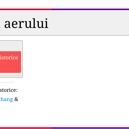
a aerului
istorice
storice:
nchang
&