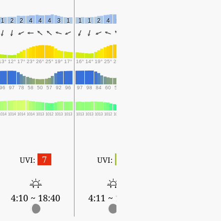
1
2
2
4
4
4
3
1
1
1
2
4
5
3
2
0
1
1
2
4
3
1
1
13°
12°
17°
23°
26°
25°
19°
17°
16°
14°
19°
25°
27°
25°
21°
19°
19°
19°
22°
25°
24°
24°
21°
96
97
78
58
50
57
92
96
97
98
84
60
57
75
96
96
97
98
92
83
92
94
97
1014
1014
1014
1014
1013
1012
1013
1013
1013
1013
1013
1012
1011
1010
1011
1011
1011
1011
1011
1010
1009
1009
1010
0.1
0.9
1.3
0.5
4.7
2.2
2.3
7
2
UVI:
UVI:
4:12 ~ 18:37
4:10 ~ 18:40
4:11 ~ 18:38