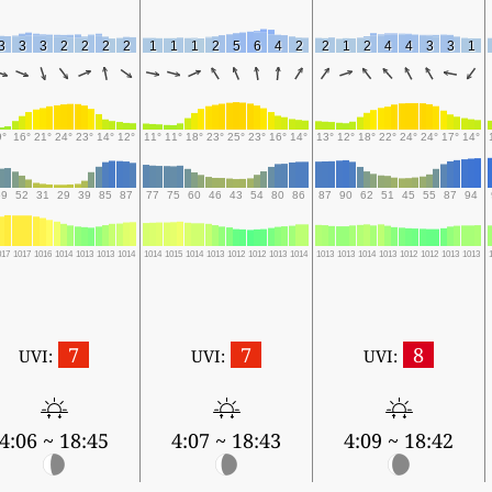
3
3
3
2
2
2
2
1
1
1
2
5
6
4
2
2
1
2
4
4
3
3
1
9°
16°
21°
24°
23°
14°
12°
11°
11°
18°
23°
25°
23°
16°
14°
13°
12°
18°
22°
24°
24°
17°
14°
69
52
31
29
39
85
87
77
75
60
46
43
54
80
86
87
90
62
51
45
55
87
94
017
1017
1016
1014
1013
1013
1014
1014
1015
1014
1013
1012
1012
1013
1014
1013
1013
1014
1013
1012
1012
1013
1013
7
7
8
UVI:
UVI:
UVI:
4:06 ~ 18:45
4:07 ~ 18:43
4:09 ~ 18:42