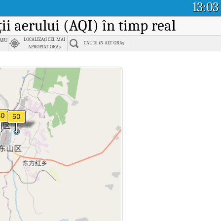
13:03
ății aerului (AQI) în timp real
amusi
LOCALIZAțI CEL MAI
CAUTă îN ALT ORAș
APROPIAT ORAș