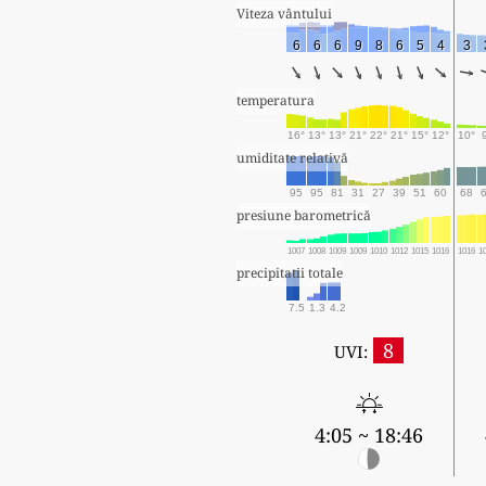
Viteza vântului
6
6
6
9
8
6
5
4
3
temperatura
16°
13°
13°
21°
22°
21°
15°
12°
10°
umiditate relativă
95
95
81
31
27
39
51
60
68
presiune barometrică
1007
1008
1009
1009
1010
1012
1015
1016
1016
1
precipitatii totale
7.5
1.3
4.2
8
UVI:
4:05 ~ 18:46