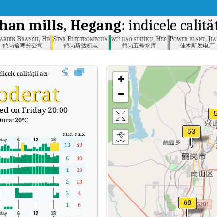
han mills, Hegang
: indicele calit
arbin Branch, Hegang
Star Electromechanical, Hegang
wǔ hao shuǐku, Hegang
Power plant, Ji
鹤岗哈啤分公司
鹤岗斯达机电
鹤岗五号水库
佳木斯发电厂
dicele calității aerului (AQI) în timp real al lui Dongshan mills, Hegang.
+
oderat
−
ed on Friday 20:00
tura:
20
°C
min
max
13
59
6
40
1
33
2
13
3
4
1
6