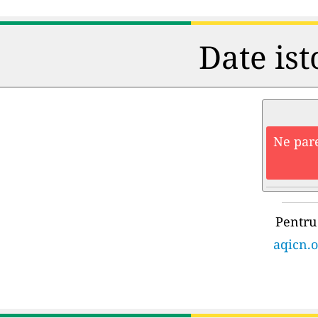
Date ist
Ne pare
Pentru 
aqicn.o