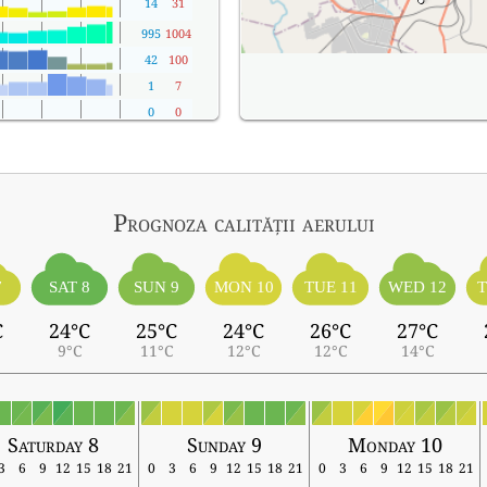
14
31
995
1004
42
100
1
7
0
0
Prognoza calității aerului
7
SAT 8
SUN 9
MON 10
TUE 11
WED 12
T
C
24°C
25°C
24°C
26°C
27°C
9°C
11°C
12°C
12°C
14°C
Saturday 8
Sunday 9
Monday 10
3
6
9
12
15
18
21
0
3
6
9
12
15
18
21
0
3
6
9
12
15
18
21