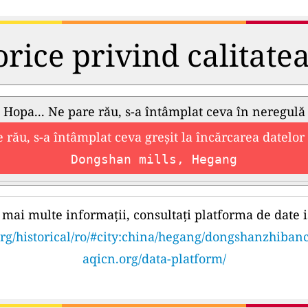
orice privind calitate
Hopa... Ne pare rău, s-a întâmplat ceva în neregulă
 rău, s-a întâmplat ceva greșit la încărcarea datelor 
Dongshan mills, Hegang
mai multe informații, consultați platforma de date i
rg/historical/ro/#city:china/hegang/dongshanzhiba
aqicn.org/data-platform/