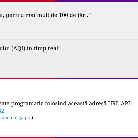
ui, pentru mai mult de 100 de țări.
”
ului (AQI) în timp real
”
ccesate programatic folosind această adresă URL API:
62
:
aqicn.org/api/
)