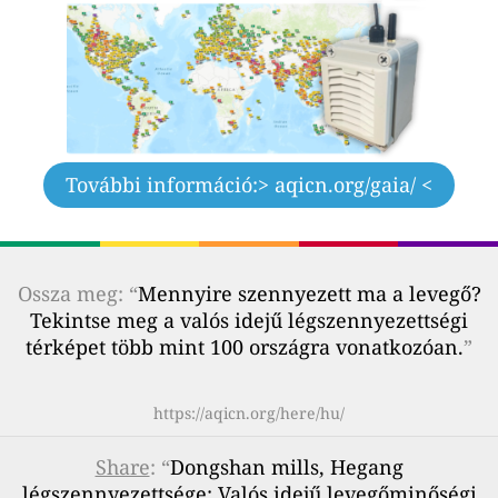
További információ:
> aqicn.org/gaia/ <
Ossza meg: “
Mennyire szennyezett ma a levegő?
Tekintse meg a valós idejű légszennyezettségi
térképet több mint 100 országra vonatkozóan.
”
https://aqicn.org/here/hu/
Share
: “
Dongshan mills, Hegang
légszennyezettsége: Valós idejű levegőminőségi