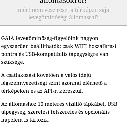
miért nem vesz részt a térképen saját
levegőminőségi állomással?
GAIA levegőminőség-figyelőink nagyon
egyszerűen beállíthatók: csak WIFI hozzáférési
pontra és USB-kompatibilis tápegységre van
szüksége.
A csatlakozást követően a valós idejű
légszennyezettségi szint azonnal elérhető a
térképeken és az API-n keresztül.
Az állomáshoz 10 méteres vízálló tápkábel, USB
tápegység, szerelési felszerelés és opcionális
napelem is tartozik.