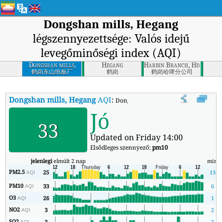
Dongshan mills, Hegang
légszennyezettsége: Valós idejű
levegőminőségi index (AQI)
Dongshan mills,
Hegang
Harbin Branch, Hegang
Hegang
鹤岗东山纸板厂
鹤岗
鹤岗哈啤分公司
Dongshan mills, Hegang
AQI
:
Dongshan mills, Hegang valós idejű l
Jó
33
Updated on Friday 14:00
Elsődleges szennyező:
pm10
jelenlegi
elmúlt 2 nap
min
PM2.5
25
13
AQI
PM10
33
6
AQI
O3
26
1
AQI
NO2
3
2
AQI
SO2
3
3
AQI