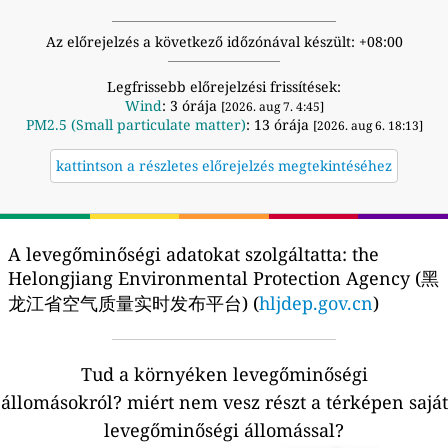
Az előrejelzés a következő időzónával készült: +08:00
Legfrissebb előrejelzési frissítések:
Wind
: 3 órája
[2026. aug 7. 4:45]
PM2.5 (Small particulate matter)
: 13 órája
[2026. aug 6. 18:13]
kattintson a részletes előrejelzés megtekintéséhez
A levegőminőségi adatokat szolgáltatta:
the
Helongjiang Environmental Protection Agency (黑
龙江省空气质量实时发布平台) (
hljdep.gov.cn
)
Tud a környéken levegőminőségi
állomásokról?
miért nem vesz részt a térképen saját
levegőminőségi állomással?