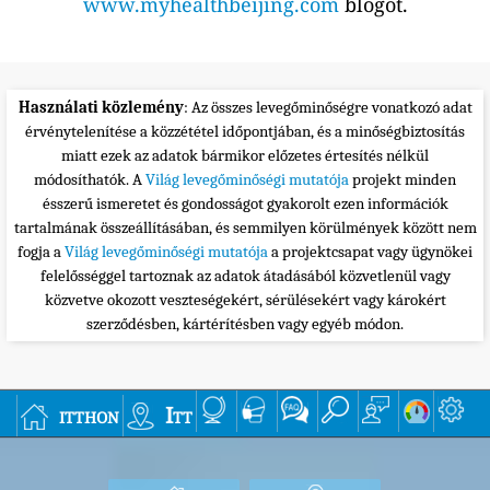
www.myhealthbeijing.com
blogot.
Használati közlemény
: Az összes levegőminőségre vonatkozó adat
érvénytelenítése a közzététel időpontjában, és a minőségbiztosítás
miatt ezek az adatok bármikor előzetes értesítés nélkül
módosíthatók. A
Világ levegőminőségi mutatója
projekt minden
ésszerű ismeretet és gondosságot gyakorolt ezen információk
tartalmának összeállításában, és semmilyen körülmények között nem
fogja a
Világ levegőminőségi mutatója
a projektcsapat vagy ügynökei
felelősséggel tartoznak az adatok átadásából közvetlenül vagy
közvetve okozott veszteségekért, sérülésekért vagy károkért
szerződésben, kártérítésben vagy egyéb módon.
itthon
Itt