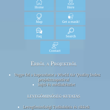
Home
Here
Map
Get a mask!
Faq
Search
Contact
Erről a Projektről
Vegye fel a kapcsolatot a World Air Quality Index
projektcsapatával
Sajtó és médiakészlet
levegőminőség-kutatás
Levegőminőségi Tudásbázis és cikkek