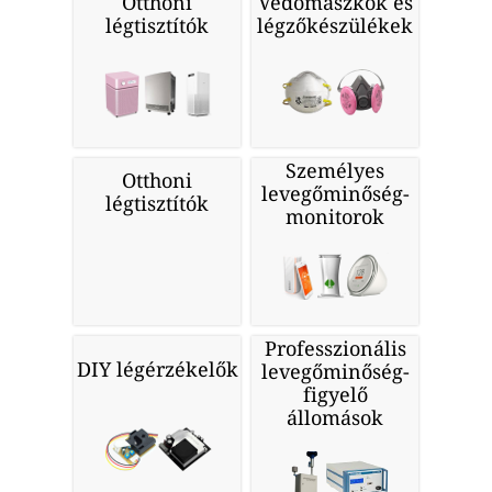
Otthoni
Védőmaszkok és
légtisztítók
légzőkészülékek
Személyes
Otthoni
levegőminőség-
légtisztítók
monitorok
Professzionális
DIY légérzékelők
levegőminőség-
figyelő
állomások