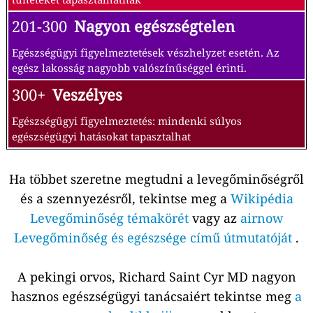
201-300
Nagyon egészségtelen
Egészségügyi figyelmeztetések vészhelyzet esetén. Az
egész lakosság nagyobb valószínűséggel érinti.
300+
Veszélyes
Egészségügyi figyelmeztetés: mindenki súlyos
egészségügyi hatásokat tapasztalhat
Ha többet szeretne megtudni a levegőminőségről
és a szennyezésről, tekintse meg a
Wikipédia
Levegőminőség témakörét
vagy az
airnow
Levegőminőség és egészsége című útmutatóját
.
A pekingi orvos, Richard Saint Cyr MD nagyon
hasznos egészségügyi tanácsaiért tekintse meg
a