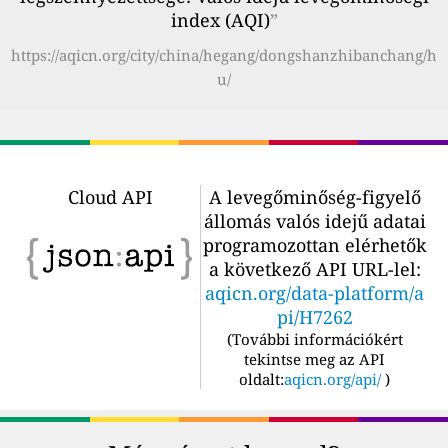
index (AQI)
”
https://aqicn.org/city/china/hegang/dongshanzhibanchang/h
u/
Cloud API
A levegőminőség-figyelő
állomás valós idejű adatai
programozottan elérhetők
a következő API URL-lel:
aqicn.org/data-platform/a
pi/H7262
(
További információkért
tekintse meg az API
oldalt:
aqicn.org/api/
)