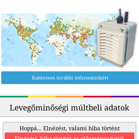
Kattintson további információkért
Levegőminőségi múltbeli adatok
Hoppá... Elnézést, valami hiba történt
Elnézést, hiba történt az előzményadatok