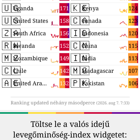
🇺🇬
🇰🇪
171
124
Uganda
Kenya
🇺🇸
🇨🇦
158
123
United States
Canada
🇿🇦
🇮🇩
156
120
South Africa
Indonesia
🇷🇼
🇨🇳
152
115
Rwanda
China
🇲🇿
🇮🇳
149
113
Mozambique
India
🇨🇱
🇲🇬
142
107
Chile
Madagascar
🇦🇪
🇵🇰
132
106
United Arab Emirates
Pakistan
Ranking updated néhány másodperce
(2026. aug 7. 7:33)
Töltse le a valós idejű
levegőminőség-index widgetet: