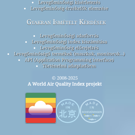
Levegőminőségi kísérletezés
Levegőminőség-érzékelők elemzése
Gyakran Ismételt Kérdések
Levegőminőségi adatforrás
Levegőminőségi index kiszámítása
Levegőminőség előrejelzés
Levegőminőségű termékek (maszkok, monitorok…)
API (Application Programming Interface)
Történelmi adatplatform
© 2008-2025
A World Air Quality Index projekt