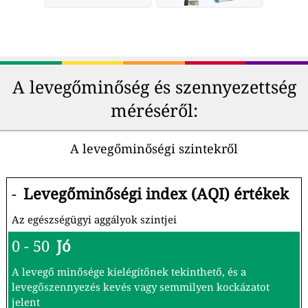
A levegőminőség és szennyezettség
méréséről:
A levegőminőségi szintekről
-
Levegőminőségi index (AQI) értékek
Az egészségügyi aggályok szintjei
0 - 50
Jó
A levegő minősége kielégítőnek tekinthető, és a
levegőszennyezés kevés vagy semmilyen kockázatot
jelent