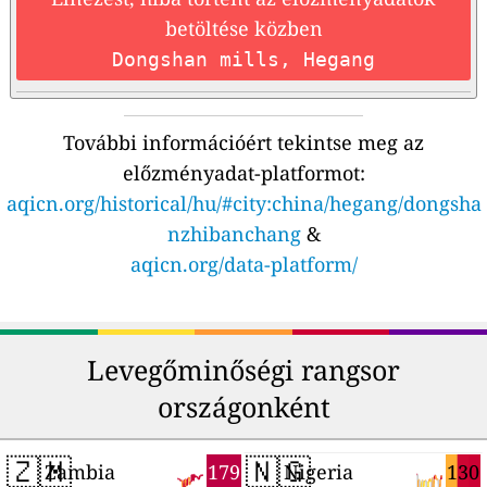
betöltése közben
Dongshan mills, Hegang
További információért tekintse meg az
előzményadat-platformot:
aqicn.org/historical/hu/#city:china/hegang/dongsha
nzhibanchang
&
aqicn.org/data-platform/
Levegőminőségi rangsor
országonként
🇿🇲
🇳🇬
179
130
Zambia
Nigeria