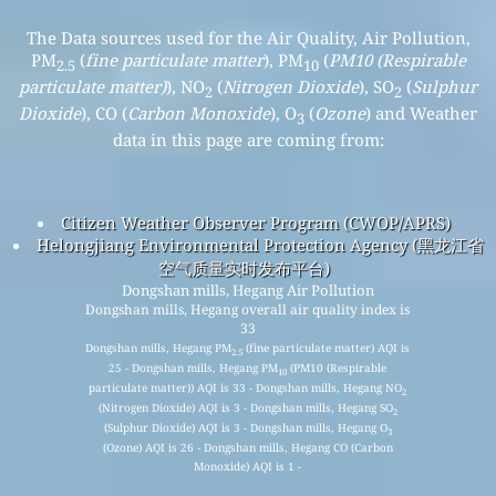
The Data sources used for the Air Quality, Air Pollution,
PM
(
fine particulate matter
), PM
(
PM10 (Respirable
2.5
10
particulate matter)
), NO
(
Nitrogen Dioxide
), SO
(
Sulphur
2
2
Dioxide
), CO (
Carbon Monoxide
), O
(
Ozone
) and Weather
3
data in this page are coming from:
Citizen Weather Observer Program (CWOP/APRS)
Helongjiang Environmental Protection Agency (黑龙江省
空气质量实时发布平台)
Dongshan mills, Hegang Air Pollution
Dongshan mills, Hegang overall air quality index is
33
Dongshan mills, Hegang PM
(fine particulate matter) AQI is
2.5
25 - Dongshan mills, Hegang PM
(PM10 (Respirable
10
particulate matter)) AQI is 33 - Dongshan mills, Hegang NO
2
(Nitrogen Dioxide) AQI is 3 - Dongshan mills, Hegang SO
2
(Sulphur Dioxide) AQI is 3 - Dongshan mills, Hegang O
3
(Ozone) AQI is 26 - Dongshan mills, Hegang CO (Carbon
Monoxide) AQI is 1 -