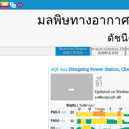
มลพิษทางอากา
ดัชน
Hongxīng Power
pi xian dǎngxiao, Che
t
Station, Chengdu
成都红星电站
成都郫县党校
AQI ของ
Hóngxīng Power Station, Ch
-
ดี
Updated on Wednesd
มลพิษปฐมภูมิ:
o3
ปัจจุบัน
2 วันที่ผ่านมา
PM2.5
25
AQI
PM10
12
AQI
O3
29
AQI