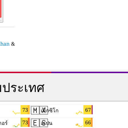
zhan
&
มประเทศ
🇲🇽
🇮🇱
73
67
เม็กซิโก
อิสราเอล
🇪🇸
🇹🇭
73
66
ดอร์
สเปน
ไทย