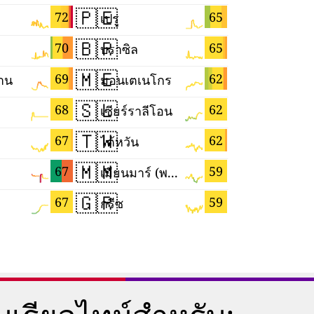
🇵🇪
🇸🇲
72
65
เปรู
ซานมาริโ
🇧🇷
🇪🇨
70
65
บราซิล
เอกวาดอร์
🇲🇪
🇿🇼
69
62
ถาน
มอนเตเนโกร
ซิมบับเว
🇸🇱
🇵🇱
68
62
เซียร์ราลีโอน
โปแลนด์
🇹🇼
🇬🇵
67
62
ไต้หวัน
กวาเดอลูป
🇲🇲
🇩🇪
67
59
เมียนมาร์ (พม่า)
เยอรมนี
🇬🇷
🇳🇱
67
59
กรีซ
เนเธอร์แล