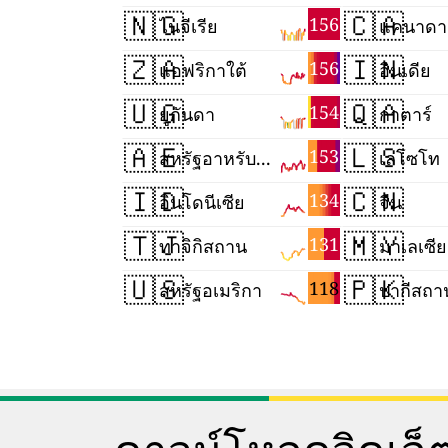
🇳🇬
🇨🇦
156
ไนจีเรีย
แคนาดา
🇿🇦
🇮🇳
156
แอฟริกาใต้
อินเดีย
🇺🇬
🇶🇦
154
ยูกันดา
กาตาร์
🇦🇪
🇱🇸
153
สหรัฐอาหรับเอมิเรตส์
เลโซโท
🇮🇩
🇨🇳
134
อินโดนีเซีย
จีน
🇹🇯
🇲🇾
131
ทาจิกิสถาน
มาเลเซีย
🇺🇸
🇵🇰
118
สหรัฐอเมริกา
ปากีสถา