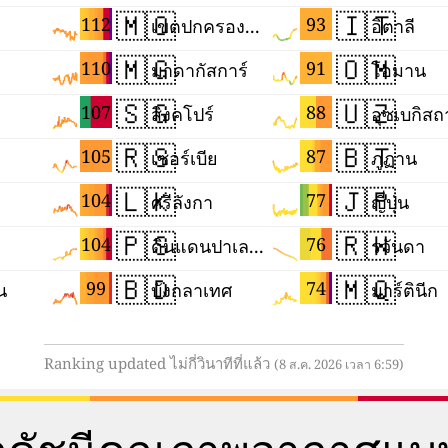
🇲🇴
🇮🇹
112
93
เขตปกครองพิเศษมาเก๊าแห่งสาธารณรัฐประชาชนจีน
อิตาลี
🇲🇬
🇴🇲
110
91
มาดากัสการ์
โอมาน
🇸🇬
🇺🇿
107
88
สิงคโปร์
อุซเบกิส
🇷🇸
🇧🇹
105
87
เซอร์เบีย
ภูฏาน
🇱🇰
🇯🇵
104
77
ศรีลังกา
ญี่ปุ่น
🇵🇸
🇷🇼
104
76
ดินแดนปาเลสไตน์
รวันดา
🇧🇩
🇲🇶
99
74
น
บังกลาเทศ
มาร์ตินีก
Ranking updated ไม่กี่วินาทีที่แล้ว
(8 ส.ค. 2026 เวลา 6:59)