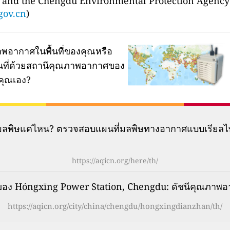
) and the Chengdu Environmental Protectio
gov.cn
)
พอากาศในพื้นที่ของคุณหรือ
ผนที่ด้วยสถานีคุณภาพอากาศของ
คุณเอง?
มีมลพิษแค่ไหน? ตรวจสอบแผนที่มลพิษทางอากาศแบบเรียลไ
https://aqicn.org/here/th/
ง Hóngxīng Power Station, Chengdu: ดัชนีคุณภาพอา
https://aqicn.org/city/china/chengdu/hongxingdianzhan/th/