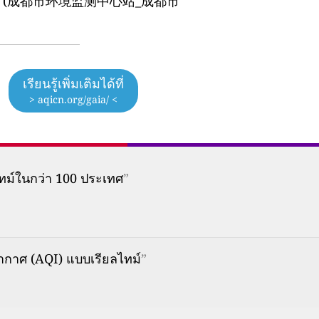
n Agency (成都市环境监测中心站_成都市
เรียนรู้เพิ่มเติมได้ที่
> aqicn.org/gaia/ <
ทม์ในกว่า 100 ประเทศ
”
กาศ (AQI) แบบเรียลไทม์
”