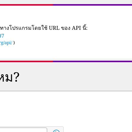
ยทางโปรแกรมโดยใช้ URL ของ API นี้:
07
g/api/
)
ไหม?