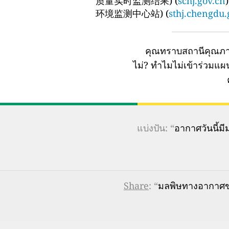
质量实时监测结果) (
schj.gov.cn
环境监测中心站) (
sthj.chengdu.
คุณทราบสถานีคุณภา
ไม่?
ทำไมไม่เข้าร่วมแ
แบ่งปัน: “
อากาศวันนี้
Share
: “
มลพิษทางอากาศขอ