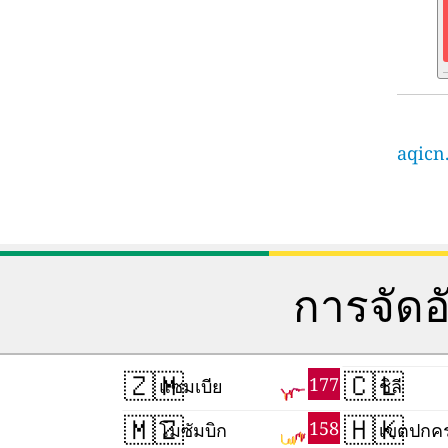
aqicn
การจัด
🇿🇲
🇨🇱
177
แซมเบีย
ชิลี
🇲🇿
🇭🇰
158
โมซัมบิก