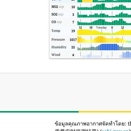
NO2
10
AQI
SO2
3
AQI
CO
7
AQI
Temp
19
Pressure
1017
Humidity
55
Wind
4
ข้อมูลคุณภาพอากาศจัดทำโดย:
t