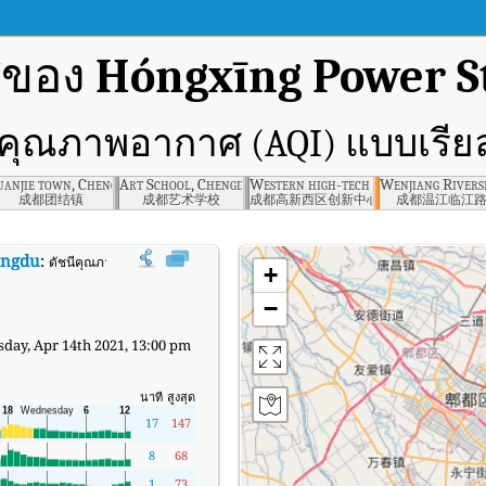
ศของ
Hóngxīng Power S
ีคุณภาพอากาศ (AQI) แบบเรีย
ngdu
uanjie town, Chengdu
Art School, Chengdu
Western high-tech innovation cente
Wenjiang Rivers
成都团结镇
成都艺术学校
成都高新西区创新中心
成都温江临江
engdu
:
ดัชนีคุณภาพอากาศ (AQI) แบบเรียลไทม์ของ Hóngxīng Power Station, Che
+
−
ay, Apr 14th 2021, 13:00 pm
นาที
สูงสุด
17
147
8
68
1
73