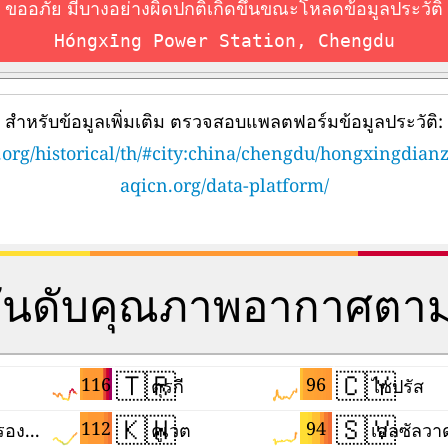
ขออภัย มีบางอย่างผิดปกติเกิดขึ้นขณะโหลดข้อมูลประวัติ
Hóngxīng Power Station, Chengdu
สำหรับข้อมูลเพิ่มเติม ตรวจสอบแพลตฟอร์มข้อมูลประวัติ:
.org/historical/th/#city:china/chengdu/hongxingdian
aqicn.org/data-platform/
อันดับคุณภาพอากาศตา
🇹🇷
🇨🇾
116
96
ตุรกี
ไซปรัส
🇰🇼
🇸🇻
112
94
เขตปกครองพิเศษฮ่องกงแห่งสาธารณรัฐประชาชนจีน
คูเวต
เอลซัลวา