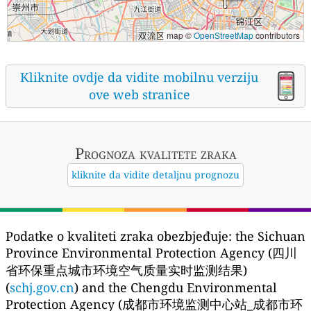
map ©
OpenStreetMap
contributors
Kliknite ovdje da vidite mobilnu verziju
ove web stranice
Prognoza kvalitete zraka
kliknite da vidite detaljnu prognozu
Podatke o kvaliteti zraka obezbjeđuje:
the Sichuan
Province Environmental Protection Agency (四川
省环保重点城市环境空气质量实时监测结果)
(
schj.gov.cn
) and the Chengdu Environmental
Protection Agency (成都市环境监测中心站_成都市环