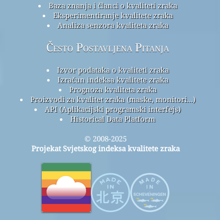
Baza znanja i članci o kvaliteti zraka
Eksperimentiranje kvalitete zraka
Analiza senzora kvaliteta zraka
Često Postavljena Pitanja
Izvor podataka o kvaliteti zraka
Izračun indeksa kvalitete zraka
Prognoza kvaliteta zraka
Proizvodi za kvalitet zraka (maske, monitori...)
API (Aplikacijski programski interfejs)
Historical Data Platform
© 2008-2025
Projekat Svjetskog indeksa kvalitete zraka