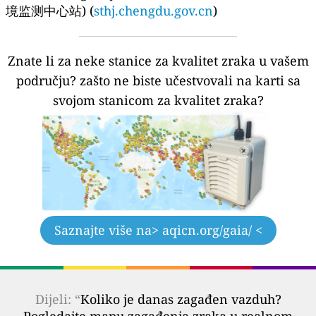
境监测中心站) (
sthj.chengdu.gov.cn
)
Znate li za neke stanice za kvalitet zraka u vašem
području?
zašto ne biste učestvovali na karti sa
svojom stanicom za kvalitet zraka?
Saznajte više na
> aqicn.org/gaia/ <
Dijeli: “
Koliko je danas zagađen vazduh?