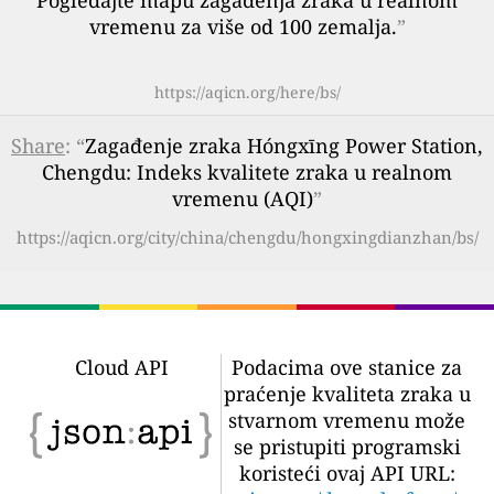
Pogledajte mapu zagađenja zraka u realnom
vremenu za više od 100 zemalja.
”
https://aqicn.org/here/bs/
Share
: “
Zagađenje zraka Hóngxīng Power Station,
Chengdu: Indeks kvalitete zraka u realnom
vremenu (AQI)
”
https://aqicn.org/city/china/chengdu/hongxingdianzhan/bs/
Cloud API
Podacima ove stanice za
praćenje kvaliteta zraka u
stvarnom vremenu može
se pristupiti programski
koristeći ovaj API URL: