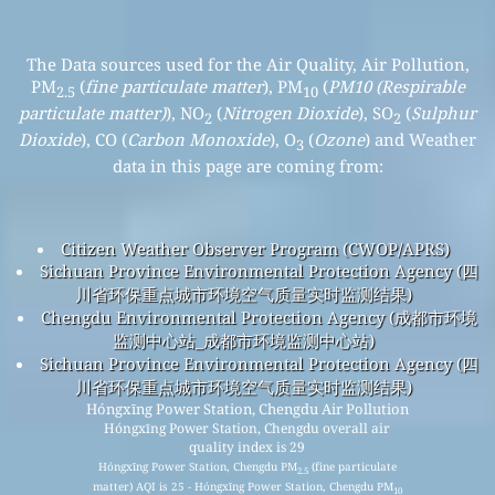
The Data sources used for the Air Quality, Air Pollution,
PM
(
fine particulate matter
), PM
(
PM10 (Respirable
2.5
10
particulate matter)
), NO
(
Nitrogen Dioxide
), SO
(
Sulphur
2
2
Dioxide
), CO (
Carbon Monoxide
), O
(
Ozone
) and Weather
3
data in this page are coming from:
Citizen Weather Observer Program (CWOP/APRS)
Sichuan Province Environmental Protection Agency (四
川省环保重点城市环境空气质量实时监测结果)
Chengdu Environmental Protection Agency (成都市环境
监测中心站_成都市环境监测中心站)
Sichuan Province Environmental Protection Agency (四
川省环保重点城市环境空气质量实时监测结果)
Hóngxīng Power Station, Chengdu Air Pollution
Hóngxīng Power Station, Chengdu overall air
quality index is 29
Hóngxīng Power Station, Chengdu PM
(fine particulate
2.5
matter) AQI is 25 - Hóngxīng Power Station, Chengdu PM
10