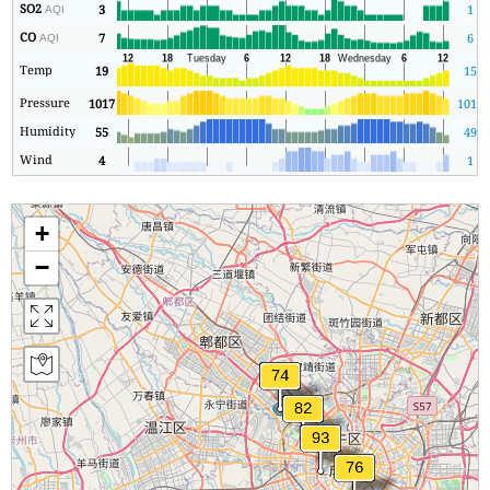
SO2
3
1
AQI
CO
7
6
AQI
Temp
19
15
Pressure
1017
1013
Humidity
55
49
Wind
4
1
+
−