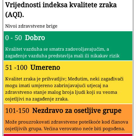
Vrijednosti indeksa kvalitete zraka
(AQI).
Nivoi zdravstvene brige
0 - 50
Dobro
Kvalitet vazduha se smatra zadovoljavajućim, a
zagađenje vazduha predstavlja mali ili nikakav rizik
51 -100
Umereno
Kvalitet zraka je prihvatljiv; Međutim, neki zagađivači
mogu imati umjereno zabrinjavajući utjecaj na
zdravstveno stanje malog broja ljudi koji su veoma
osjetljivi na zagađenje zraka.
101-150
Nezdravo za osetljive grupe
Može prouzrokovati zdravstvene poteškoće kod članova
osjetljivih grupa. Većina verovatno neće biti pogođena.