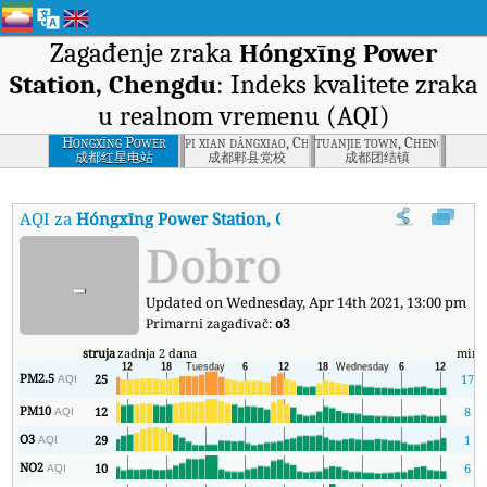
Zagađenje zraka
Hóngxīng Power
Station, Chengdu
: Indeks kvalitete zraka
u realnom vremenu (AQI)
Hongxīng Power
pi xian dǎngxiao, Chengdu
tuanjie town, Chengdu
Station, Chengdu
成都红星电站
成都郫县党校
成都团结镇
AQI za
Hóngxīng Power Station, Chengdu
:
Indeks kvaliteta zra
Dobro
-
Updated on Wednesday, Apr 14th 2021, 13:00 pm
Primarni zagađivač:
o3
struja
zadnja 2 dana
min
PM2.5
25
17
AQI
PM10
12
8
AQI
O3
29
1
AQI
NO2
10
6
AQI