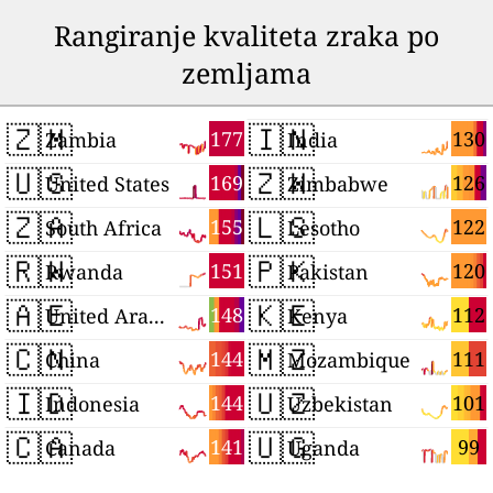
Rangiranje kvaliteta zraka po
zemljama
🇿🇲
🇮🇳
177
130
Zambia
India
🇺🇸
🇿🇼
169
126
United States
Zimbabwe
🇿🇦
🇱🇸
155
122
South Africa
Lesotho
🇷🇼
🇵🇰
151
120
Rwanda
Pakistan
🇦🇪
🇰🇪
148
112
United Arab Emirates
Kenya
🇨🇳
🇲🇿
144
111
China
Mozambique
🇮🇩
🇺🇿
144
101
Indonesia
Uzbekistan
🇨🇦
🇺🇬
141
99
Canada
Uganda