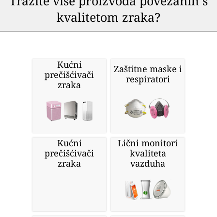
Tražite više proizvoda povezanih s
kvalitetom zraka?
Kućni
Zaštitne maske i
prečišćivači
respiratori
zraka
Kućni
Lični monitori
prečišćivači
kvaliteta
zraka
vazduha