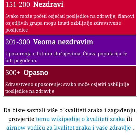
151-200
Nezdravi
Svako može početi osjećati posljedice na zdravlje; članovi
osjetljivih grupa mogu imati ozbiljnije zdravstvene
posljedice
201-300
Veoma nezdravim
Upozorenja o hitnim slučajevima. Čitava populacija će
biti pogođena.
300+
Opasno
Zdravstveno upozorenje: svako može osjetiti ozbiljnije
posljedice na zdravlje
Da biste saznali više o kvaliteti zraka i zagađenju,
provjerite
temu wikipedije o kvaliteti zraka
ili
airnow vodiču za kvalitet zraka i vaše zdravlje
.