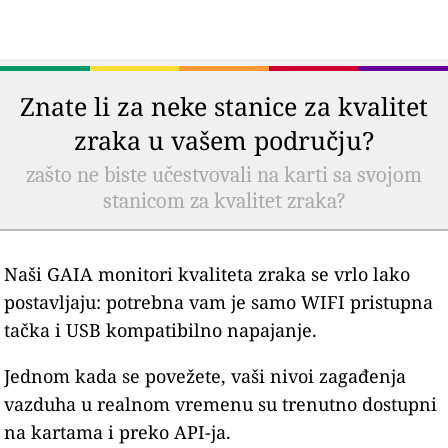
Znate li za neke stanice za kvalitet
zraka u vašem području?
zašto ne biste učestvovali na karti sa svojom
stanicom za kvalitet zraka?
Naši GAIA monitori kvaliteta zraka se vrlo lako
postavljaju: potrebna vam je samo WIFI pristupna
tačka i USB kompatibilno napajanje.
Jednom kada se povežete, vaši nivoi zagađenja
vazduha u realnom vremenu su trenutno dostupni
na kartama i preko API-ja.