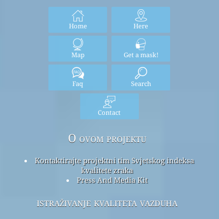
Home
Here
Map
Get a mask!
Faq
Search
Contact
O ovom projektu
Kontaktirajte projektni tim Svjetskog indeksa
kvalitete zraka
Press And Media Kit
istraživanje kvaliteta vazduha