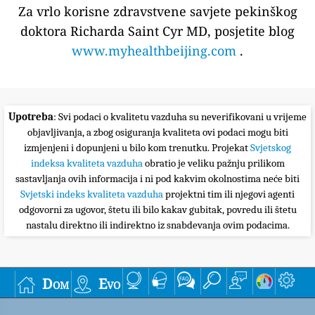
Za vrlo korisne zdravstvene savjete pekinškog
doktora Richarda Saint Cyr MD, posjetite blog
www.myhealthbeijing.com
.
Upotreba
: Svi podaci o kvalitetu vazduha su neverifikovani u vrijeme
objavljivanja, a zbog osiguranja kvaliteta ovi podaci mogu biti
izmjenjeni i dopunjeni u bilo kom trenutku. Projekat
Svjetskog
indeksa kvaliteta vazduha
obratio je veliku pažnju prilikom
sastavljanja ovih informacija i ni pod kakvim okolnostima neće biti
Svjetski indeks kvaliteta vazduha
projektni tim ili njegovi agenti
odgovorni za ugovor, štetu ili bilo kakav gubitak, povredu ili štetu
nastalu direktno ili indirektno iz snabdevanja ovim podacima.
Dom
Evo