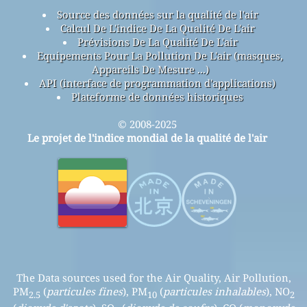
Source des données sur la qualité de l'air
Calcul De L'indice De La Qualité De L'air
Prévisions De La Qualité De L'air
Equipements Pour La Pollution De L'air (masques,
Appareils De Mesure ...)
API (interface de programmation d'applications)
Plateforme de données historiques
© 2008-2025
Le projet de l'indice mondial de la qualité de l'air
The Data sources used for the Air Quality, Air Pollution,
PM
(
particules fines
), PM
(
particules inhalables
), NO
2.5
10
2