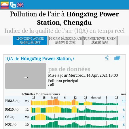
Pollution de l'air à
Hóngxīng Power
Station, Chengdu
Indice de la qualité de l'air (IQA) en temps réel
Hongxīng Power
pi xian dǎngxiao, Chengdu
tuanjie town, Chengdu
Station, Chengdu
成都红星电站
成都郫县党校
成都团结镇
IQA de
Hóngxīng Power Station, Chengdu
:
Indice de la qualité 
pas de données
-
Mise à jour Mercredi, 14 Apr. 2021 13:00
Polluant principal
:
o3
actuel
les 2 derniers jours
min
PM2.5
25
17
AQI
PM10
12
8
AQI
O3
29
1
AQI
NO2
10
6
AQI