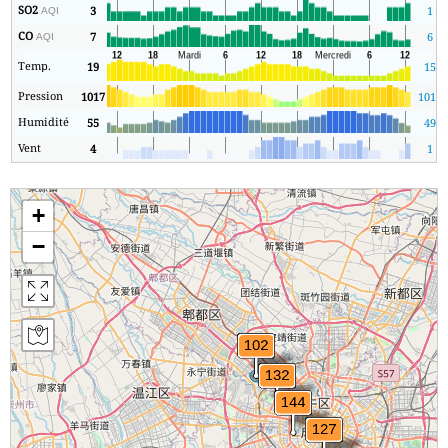
SO2
3
1
AQI
CO
7
6
AQI
Temp.
19
15
Pression
1017
1013
Humidité
55
49
Vent
4
1
+
−