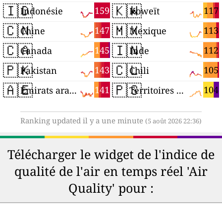
🇮🇩
🇰🇼
159
117
Indonésie
Koweït
🇨🇳
🇲🇽
147
113
Chine
Mexique
🇨🇦
🇮🇳
145
112
Canada
Inde
🇵🇰
🇨🇱
143
105
Pakistan
Chili
🇦🇪
🇵🇸
141
104
Émirats arabes unis
Territoires palestiniens
Ranking updated il y a une minute
(5 août 2026 22:36)
Télécharger le widget de l'indice de
qualité de l'air en temps réel 'Air
Quality' pour :