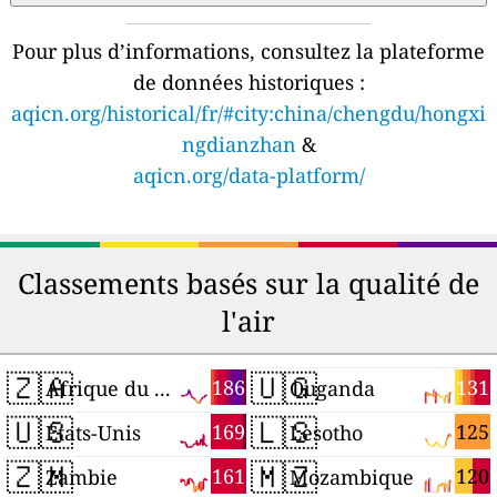
Pour plus d’informations, consultez la plateforme
de données historiques :
aqicn.org/historical/fr/#city:china/chengdu/hongxi
ngdianzhan
&
aqicn.org/data-platform/
Classements basés sur la qualité de
l'air
🇿🇦
🇺🇬
186
131
Afrique du Sud
Ouganda
🇺🇸
🇱🇸
169
125
États-Unis
Lesotho
🇿🇲
🇲🇿
161
120
Zambie
Mozambique