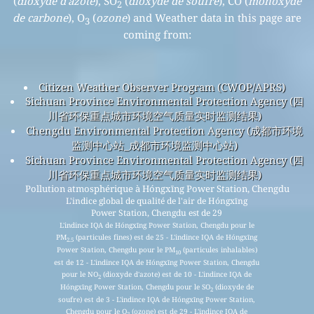
(
dioxyde d'azote
), SO
(
dioxyde de soufre
), CO (
monoxyde
2
de carbone
), O
(
ozone
) and Weather data in this page are
3
coming from:
Citizen Weather Observer Program (CWOP/APRS)
Sichuan Province Environmental Protection Agency (四
川省环保重点城市环境空气质量实时监测结果)
Chengdu Environmental Protection Agency (成都市环境
监测中心站_成都市环境监测中心站)
Sichuan Province Environmental Protection Agency (四
川省环保重点城市环境空气质量实时监测结果)
Pollution atmosphérique à Hóngxīng Power Station, Chengdu
L'indice global de qualité de l'air de Hóngxīng
Power Station, Chengdu est de 29
L'indince IQA de Hóngxīng Power Station, Chengdu pour le
PM
(particules fines) est de 25 - L'indince IQA de Hóngxīng
2.5
Power Station, Chengdu pour le PM
(particules inhalables)
10
est de 12 - L'indince IQA de Hóngxīng Power Station, Chengdu
pour le NO
(dioxyde d'azote) est de 10 - L'indince IQA de
2
Hóngxīng Power Station, Chengdu pour le SO
(dioxyde de
2
soufre) est de 3 - L'indince IQA de Hóngxīng Power Station,
Chengdu pour le O
(ozone) est de 29 - L'indince IQA de
3