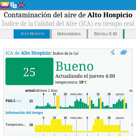
Contaminación del aire de
Alto Hospicio
Índice de la Calidad del Aire (ICA) en tiempo real
Alto Hospicio
Gendarmeria
Escuela E-10
ICA de
Alto Hospicio
:
Índice de la Calidad del Aire (ICA) de Alto Hospic
Bueno
25
Actualizado el jueves 4:00
temperatura:
18
°C
actual
últimos 2 días
mín
PM2.5
25
5
AQI
Información del tiempo
Temperatura.
18
18