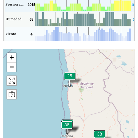
Presión atmosférica
1015
101
Humedad
63
59
Viento
4
1
+
−