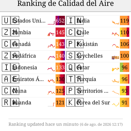
Ranking de Calidad del Aire
🇺🇸
🇮🇳
652
119
Estados Unidos
India
🇿🇲
🇨🇱
145
110
Zambia
Chile
🇨🇦
🇵🇰
143
106
Canadá
Pakistán
🇿🇦
🇸🇨
140
100
Sudáfrica
Seychelles
🇮🇩
🇶🇦
133
96
Indonesia
Catar
🇦🇪
🇹🇷
130
96
Emiratos Árabes Unidos
Turquía
🇨🇳
🇵🇸
125
93
China
Territorios Palestinos
🇷🇼
🇰🇷
121
91
Ruanda
Corea del Sur
Ranking updated hace un minuto
(6 de ago. de 2026 12:17)