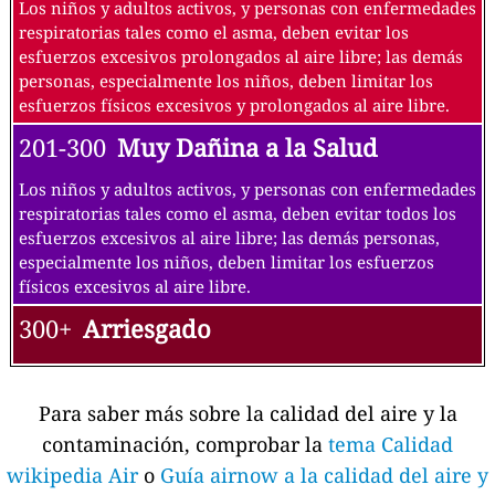
Los niños y adultos activos, y personas con enfermedades
respiratorias tales como el asma, deben evitar los
esfuerzos excesivos prolongados al aire libre; las demás
personas, especialmente los niños, deben limitar los
esfuerzos físicos excesivos y prolongados al aire libre.
201-300
Muy Dañina a la Salud
Los niños y adultos activos, y personas con enfermedades
respiratorias tales como el asma, deben evitar todos los
esfuerzos excesivos al aire libre; las demás personas,
especialmente los niños, deben limitar los esfuerzos
físicos excesivos al aire libre.
300+
Arriesgado
Para saber más sobre la calidad del aire y la
contaminación, comprobar la
tema Calidad
wikipedia Air
o
Guía airnow a la calidad del aire y