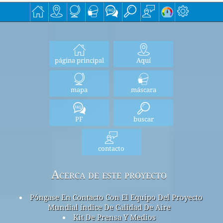
página principal
Aquí
mapa
máscara
PF
buscar
contacto
Acerca de este proyecto
Póngase En Contacto Con El Equipo Del Proyecto
Mundial índice De Calidad De Aire
Kit De Prensa Y Medios