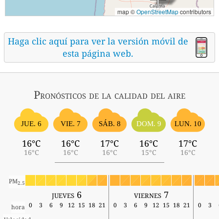
map ©
OpenStreetMap
contributors
Haga clic aquí para ver la versión móvil de
esta página web.
Pronósticos
de la calidad del aire
SÁB. 8
JUE. 6
VIE. 7
DOM. 9
LUN. 10
16°C
16°C
17°C
16°C
17°C
16°C
16°C
16°C
15°C
16°C
PM
2.5
jueves 6
viernes 7
0
3
6
9
12
15
18
21
0
3
6
9
12
15
18
21
0
3
hora