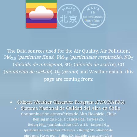
The Data sources used for the Air Quality, Air Pollution,
PM
(
partículas finas
), PM
(
particulalas respirable
), NO
2.5
10
2
(
dióxido de nitrógeno
), SO
(
dióxido de azufre
), CO
2
(
monóxido de carbón
), O
(
ozono
) and Weather data in this
3
page are coming from:
Citizen Weather Observer Program (CWOP/APRS)
Sistema Nacional de Calidad del Aire en Chile
Contaminación atmosférica de Alto Hospicio, Chile
Beijing índice de la calidad del aire es 25.
Beijing PM
(partículas finas) ICA es 25. - Beijing PM
2.5
10
(particulalas respirable) ICA es n/a. - Beijing NO
(dióxido de
2
nitrógeno) ICA es n/a. - Beijing SO
(dióxido de azufre) ICA es
2