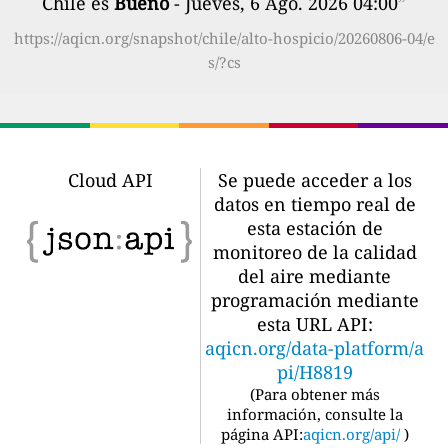
Chile es
Bueno
- Jueves, 6 Ago. 2026 04:00
”
https://aqicn.org/snapshot/chile/alto-hospicio/20260806-04/e
s/?cs
Cloud API
Se puede acceder a los
datos en tiempo real de
esta estación de
monitoreo de la calidad
del aire mediante
programación mediante
esta URL API:
aqicn.org/data-platform/a
pi/H8819
(
Para obtener más
información, consulte la
página API:
aqicn.org/api/
)