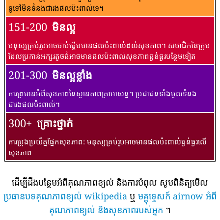
ទូទៅ​មិន​ទំនង​ជា​រង​ផល​ប៉ះពាល់​ទេ។
151-200
មិនល្អ
មនុស្សគ្រប់រូបអាចចាប់ផ្តើមមានផលប៉ះពាល់ដល់សុខភាព។ សមាជិកនៃក្រុម
ដែលប្រកាន់អក្សរតូចធំអាចមានផលប៉ះពាល់សុខភាពធ្ងន់ធ្ងរបន្ថែមទៀត
201-300
មិនល្អខ្លាំង
ការព្រមានអំពីសុខភាពនៃស្ថានភាពគ្រាអាសន្ន។ ប្រជាជនទាំងមូលទំនង
ជារងផលប៉ះពាល់។
300+
គ្រោះថ្នាក់
ការប្រុងប្រយ័ត្នផ្នែកសុខភាព: មនុស្សគ្រប់រូបអាចមានផលប៉ះពាល់ធ្ងន់ធ្ងរលើ
សុខភាព
ដើម្បីដឹងបន្ថែមអំពីគុណភាពខ្យល់ និងការបំពុល សូមពិនិត្យមើល
ប្រធានបទគុណភាពខ្យល់ wikipedia
ឬ
មគ្គុទ្ទេសក៍ airnow អំពី
គុណភាពខ្យល់ និងសុខភាពរបស់អ្នក
។