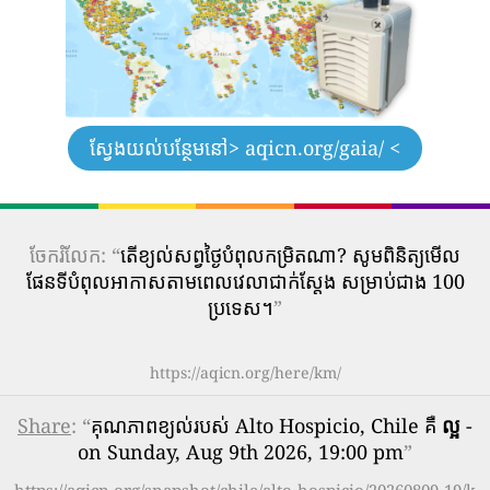
ស្វែងយល់បន្ថែមនៅ
> aqicn.org/gaia/ <
ចែករំលែក: “
តើ​ខ្យល់​សព្វថ្ងៃ​បំពុល​កម្រិត​ណា? សូមពិនិត្យមើល
ផែនទីបំពុលអាកាសតាមពេលវេលាជាក់ស្តែង សម្រាប់ជាង 100
ប្រទេស។
”
https://aqicn.org/here/km/
Share
: “
គុណភាពខ្យល់របស់ Alto Hospicio, Chile គឺ
ល្អ
-
on Sunday, Aug 9th 2026, 19:00 pm
”
https://aqicn.org/snapshot/chile/alto-hospicio/20260809-19/k