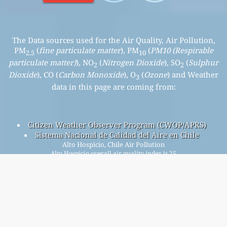
The Data sources used for the Air Quality, Air Pollution,
PM
(
fine particulate matter
), PM
(
PM10 (Respirable
2.5
10
particulate matter)
), NO
(
Nitrogen Dioxide
), SO
(
Sulphur
2
2
Dioxide
), CO (
Carbon Monoxide
), O
(
Ozone
) and Weather
3
data in this page are coming from:
Citizen Weather Observer Program (CWOP/APRS)
Sistema Nacional de Calidad del Aire en Chile
Alto Hospicio, Chile Air Pollution
Alto Hospicio overall air quality index is 25
Alto Hospicio PM
(fine particulate matter) AQI is 25 - Alto
2.5
Hospicio PM
(PM10 (Respirable particulate matter)) AQI is
10
n/a - Alto Hospicio NO
(Nitrogen Dioxide) AQI is n/a - Alto
2
Hospicio SO
(Sulphur Dioxide) AQI is n/a - Alto Hospicio O
2
3
(Ozone) AQI is n/a - Alto Hospicio CO (Carbon Monoxide) AQI
is n/a -