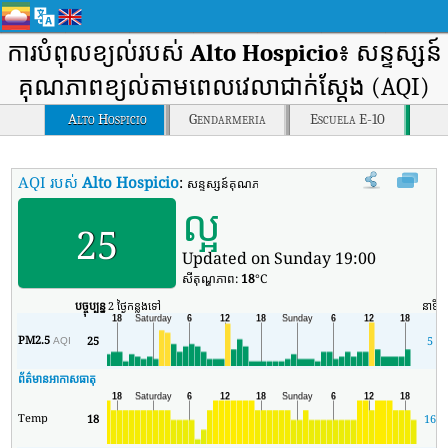
ការបំពុលខ្យល់របស់
Alto Hospicio
៖ សន្ទស្សន៍
គុណភាពខ្យល់តាមពេលវេលាជាក់ស្តែង (AQI)
Alto Hospicio
Gendarmeria
Escuela E-10
AQI របស់
Alto Hospicio
:
សន្ទស្សន៍គុណភាពខ្យល់តាមពេលវេលាពិតរបស់ Alto Hos
ល្អ
25
Updated on Sunday 19:00
សីតុណ្ហភាព:
18
°C
បច្ចុប្បន្ន
2 ថ្ងៃកន្លងទៅ
នាទី
PM2.5
25
5
AQI
ព័ត៌មានអាកាសធាតុ
Temp
18
16