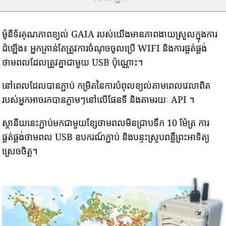
ម៉ូនីទ័រគុណភាពខ្យល់ GAIA របស់យើងមានភាពងាយស្រួលក្នុងការ
ដំឡើង៖ អ្នកគ្រាន់តែត្រូវការចំណុចចូលប្រើ WIFI និងការផ្គត់ផ្គង់
ថាមពលដែលត្រូវគ្នាជាមួយ USB ប៉ុណ្ណោះ។
នៅពេលដែលបានភ្ជាប់ កម្រិតនៃការបំពុលខ្យល់តាមពេលវេលាពិត
របស់អ្នកអាចរកបានភ្លាមៗនៅលើផែនទី និងតាមរយៈ API ។
ស្ថានីយនេះភ្ជាប់មកជាមួយខ្សែថាមពលមិនជ្រាបទឹក 10 ម៉ែត្រ ការ
ផ្គត់ផ្គង់ថាមពល USB ឧបករណ៍ភ្ជាប់ និងបន្ទះស្រូបពន្លឺព្រះអាទិត្យ
ស្រេចចិត្ត។