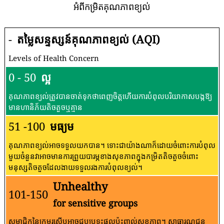
អំពីកម្រិតគុណភាពខ្យល់
-
តម្លៃសន្ទស្សន៍គុណភាពខ្យល់ (AQI)
Levels of Health Concern
0 - 50
ល្អ
គុណភាពខ្យល់ត្រូវបានចាត់ទុកថាពេញចិត្តហើយការបំពុលបរិយាកាសបង្កឱ្យ
មានហានិភ័យតិចតួចឬគ្មាន
51 -100
មធ្យម
គុណភាពខ្យល់អាចទទួលយកបាន។ ទោះជាយ៉ាងណាក៏ដោយចំពោះការបំពុល
មួយចំនួនវាអាចមានការព្រួយបារម្ភខាងសុខភាពក្នុងកម្រិតតិចតួចចំពោះ
មនុស្សតិចតួចដែលងាយទទួលរងការបំពុលខ្យល់។
Unhealthy
101-150
for sensitive groups
សមាជិកនៃក្រុមរសើបអាចជួបប្រទះផលប៉ះពាល់សុខភាព។ សាធារណជន​