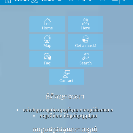
Home
Here
Map
Get a mask!
Faq
Search
Contact
អំពីគម្រោងនេះ។
ទាក់ទងក្រុមគម្រោងសន្ទស្សន៍គុណភាពខ្យល់ពិភពលោក
កញ្ចប់ព័ត៌មាន និងប្រព័ន្ធផ្សព្វផ្សាយ
ការស្រាវជ្រាវគុណភាពខ្យល់