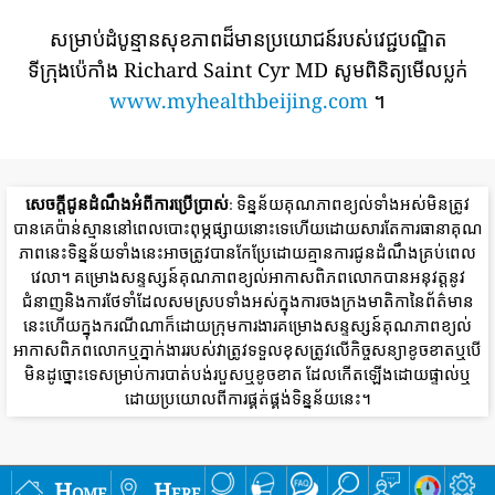
សម្រាប់ដំបូន្មានសុខភាពដ៏មានប្រយោជន៍របស់វេជ្ជបណ្ឌិត
ទីក្រុងប៉េកាំង Richard Saint Cyr MD សូមពិនិត្យមើលប្លក់
www.myhealthbeijing.com
។
សេចក្តីជូនដំណឹងអំពីការប្រើប្រាស់
: ទិន្នន័យគុណភាពខ្យល់ទាំងអស់មិនត្រូវ
បានគេប៉ាន់ស្មាននៅពេលបោះពុម្ភផ្សាយនោះទេហើយដោយសារតែការធានាគុណ
ភាពនេះទិន្នន័យទាំងនេះអាចត្រូវបានកែប្រែដោយគ្មានការជូនដំណឹងគ្រប់ពេល
វេលា។ គម្រោងសន្ទស្សន៍គុណភាពខ្យល់អាកាសពិភពលោកបានអនុវត្តនូវ
ជំនាញនិងការថែទាំដែលសមស្របទាំងអស់ក្នុងការចងក្រងមាតិកានៃព័ត៌មាន
នេះហើយក្នុងករណីណាក៏ដោយក្រុមការងារគម្រោងសន្ទស្សន៍គុណភាពខ្យល់
អាកាសពិភពលោកឬភ្នាក់ងាររបស់វាត្រូវទទួលខុសត្រូវលើកិច្ចសន្យាខូចខាតឬបើ
មិនដូច្នោះទេសម្រាប់ការបាត់បង់របួសឬខូចខាត ដែលកើតឡើងដោយផ្ទាល់ឬ
ដោយប្រយោលពីការផ្គត់ផ្គង់ទិន្នន័យនេះ។
Home
Here