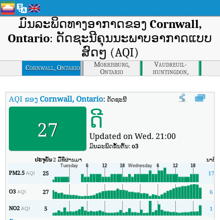
ມົນລະພິດທາງອາກາດຂອງ
Cornwall,
Ontario
: ດັດຊະນີຄຸນນະພາບອາກາດແບບ
ສົດໆ (AQI)
Morrisburg,
Vaudreuil-
Cornwall, Ontario
Ontario
huntingdon,
Quebec
AQI ຂອງ
Cornwall, Ontario
:
ດັດຊະນີຄຸນນະພາບອາກາດຕາມເວລາຈິງຂອງ Cor
ດີ
27
Updated on Wed. 21:00
ມົນລະພິດຂັ້ນຕົ້ນ:
o3
ປະຈຸບັນ
2 ມື້ທີ່ຜ່ານມາ
ນາທີ
PM2.5
25
17
AQI
O3
27
6
AQI
NO2
5
1
AQI