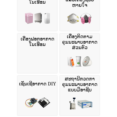
ໃນເຮືອນ
ຫາຍໃຈ
ເຄື່ອງຕິດຕາມ
ເຄື່ອງຟອກອາກາດ
ຄຸນນະພາບອາກາດ
ໃນເຮືອນ
ສ່ວນຕົວ
ສະຖານີກວດກາ
ເຊັນເຊີອາກາດ DIY
ຄຸນນະພາບອາກາດ
ແບບມືອາຊີບ