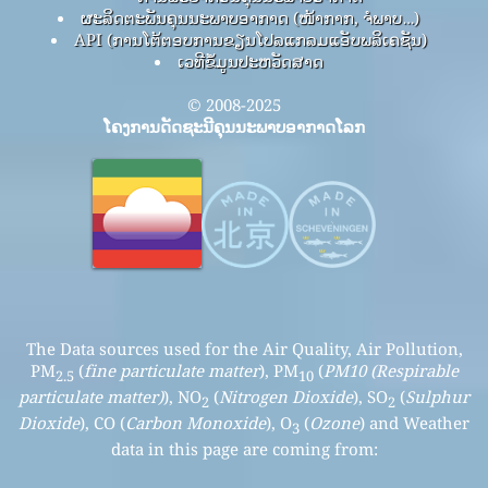
ຜະລິດຕະພັນຄຸນນະພາບອາກາດ (ໜ້າກາກ, ຈໍພາບ…)
API (ການໂຕ້ຕອບການຂຽນໂປລແກລມແອັບພລິເຄຊັນ)
ເວທີຂໍ້ມູນປະຫວັດສາດ
© 2008-2025
ໂຄງການດັດຊະນີຄຸນນະພາບອາກາດໂລກ
The Data sources used for the Air Quality, Air Pollution,
PM
(
fine particulate matter
), PM
(
PM10 (Respirable
2.5
10
particulate matter)
), NO
(
Nitrogen Dioxide
), SO
(
Sulphur
2
2
Dioxide
), CO (
Carbon Monoxide
), O
(
Ozone
) and Weather
3
data in this page are coming from: