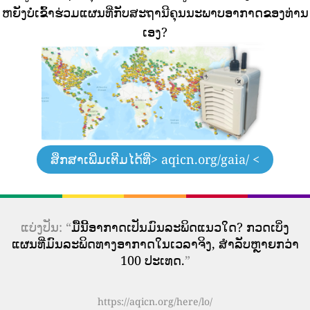
ຫຍັງບໍ່ເຂົ້າຮ່ວມແຜນທີ່ກັບສະຖານີຄຸນນະພາບອາກາດຂອງທ່ານ
ເອງ?
ສຶກສາເພີ່ມເຕີມໄດ້ທີ່
> aqicn.org/gaia/ <
ແບ່ງປັນ: “
ມື້ນີ້ອາກາດເປັນມົນລະພິດແນວໃດ? ກວດເບິ່ງ
ແຜນທີ່ມົນລະພິດທາງອາກາດໃນເວລາຈິງ, ສໍາລັບຫຼາຍກວ່າ
100 ປະເທດ.
”
https://aqicn.org/here/lo/