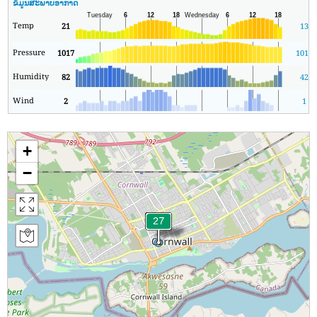
ຂໍ້ມູນສະພາບອາກາດ
Temp
21
13
Pressure
1017
1011
Humidity
82
42
Wind
2
1
+
−