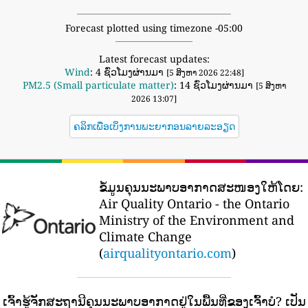
Forecast plotted using timezone -05:00
Latest forecast updates:
Wind
: 4 ຊົ່ວໂມງຜ່ານມາ
[5 ສິງຫາ 2026 22:48]
PM2.5 (Small particulate matter)
: 14 ຊົ່ວໂມງຜ່ານມາ
[5 ສິງຫາ
2026 13:07]
ຄລິກເພື່ອເບິ່ງການພະຍາກອນລາຍລະອຽດ
ຂໍ້ມູນຄຸນນະພາບອາກາດສະໜອງໃຫ້ໂດຍ:
Air Quality Ontario - the Ontario
Ministry of the Environment and
Climate Change
(
airqualityontario.com
)
ເຈົ້າຮູ້ຈັກສະຖານີຄຸນນະພາບອາກາດຢູ່ໃນພື້ນທີ່ຂອງເຈົ້າບໍ?
ເປັນ