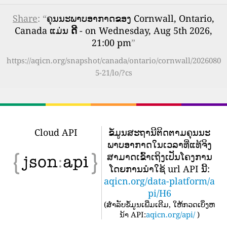
Share
: “
ຄຸນນະພາບອາກາດຂອງ Cornwall, Ontario,
Canada ແມ່ນ
ດີ
- on Wednesday, Aug 5th 2026,
21:00 pm
”
https://aqicn.org/snapshot/canada/ontario/cornwall/2026080
5-21/lo/?cs
Cloud API
ຂໍ້​ມູນ​ສະ​ຖາ​ນີ​ຕິດ​ຕາມ​ຄຸນ​ນະ​
ພາບ​ອາ​ກາດ​ໃນ​ເວ​ລາ​ທີ່​ແທ້​ຈິງ​
ສາ​ມາດ​ເຂົ້າ​ເຖິງ​ເປັນ​ໂຄງ​ການ​
ໂດຍ​ການ​ນໍາ​ໃຊ້ url API ນີ້​:
aqicn.org/data-platform/a
pi/H6
(
ສໍາລັບຂໍ້ມູນເພີ່ມເຕີມ, ໃຫ້ກວດເບິ່ງຫ
ນ້າ API:
aqicn.org/api/
)