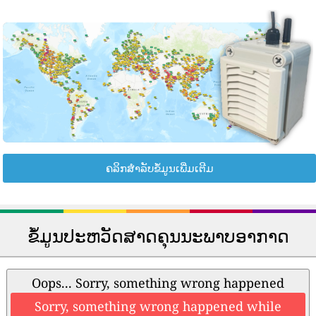
ຄລິກສຳລັບຂໍ້ມູນເພີ່ມເຕີມ
ຂໍ້ມູນປະຫວັດສາດຄຸນນະພາບອາກາດ
Oops... Sorry, something wrong happened
Sorry, something wrong happened while