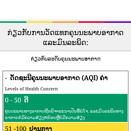
ກ່ຽວກັບການວັດແທກຄຸນນະພາບອາກາດ
ແລະມົນລະພິດ:
ກ່ຽວກັບລະດັບຄຸນນະພາບອາກາດ
-
ດັດຊະນີຄຸນນະພາບອາກາດ (AQI) ຄ່າ
Levels of Health Concern
0 - 50
ດີ
ຄຸນນະພາບທາງອາກາດຖືກພິຈາລະນາເປັນທີ່ພໍໃຈ, ແລະມົນລະພິດທາງ
ອາກາດກໍ່ມີຄວາມສ່ຽງຫນ້ອຍຫຼືບໍ່ມີຄວາມສ່ຽງ
51 -100
ປານກາງ