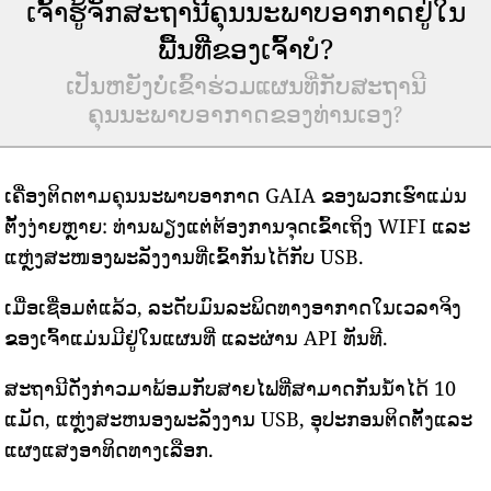
ເຈົ້າຮູ້ຈັກສະຖານີຄຸນນະພາບອາກາດຢູ່ໃນ
ພື້ນທີ່ຂອງເຈົ້າບໍ?
ເປັນຫຍັງບໍ່ເຂົ້າຮ່ວມແຜນທີ່ກັບສະຖານີ
ຄຸນນະພາບອາກາດຂອງທ່ານເອງ?
ເຄື່ອງຕິດຕາມຄຸນນະພາບອາກາດ GAIA ຂອງພວກເຮົາແມ່ນ
ຕັ້ງງ່າຍຫຼາຍ: ທ່ານພຽງແຕ່ຕ້ອງການຈຸດເຂົ້າເຖິງ WIFI ແລະ
ແຫຼ່ງສະໜອງພະລັງງານທີ່ເຂົ້າກັນໄດ້ກັບ USB.
ເມື່ອເຊື່ອມຕໍ່ແລ້ວ, ລະດັບມົນລະພິດທາງອາກາດໃນເວລາຈິງ
ຂອງເຈົ້າແມ່ນມີຢູ່ໃນແຜນທີ່ ແລະຜ່ານ API ທັນທີ.
ສະຖານີດັ່ງກ່າວມາພ້ອມກັບສາຍໄຟທີ່ສາມາດກັນນ້ໍາໄດ້ 10
ແມັດ, ແຫຼ່ງສະຫນອງພະລັງງານ USB, ອຸປະກອນຕິດຕັ້ງແລະ
ແຜງແສງອາທິດທາງເລືອກ.