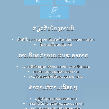
Faq
Search
Contact
ກ່ຽວກັບໂຄງການນີ້
ຕິດຕໍ່ທີມງານໂຄງການດັດສະນີຄຸນນະພາບອາກາດໂລກ
ກົດ​ແລະ​ສື່​ມວນ​ຊົນ Kit
ການຄົ້ນຄວ້າຄຸນນະພາບອາກາດ
ຄວາມຮູ້ດ້ານຄຸນນະພາບອາກາດ ແລະ ບົດຄວາມ
ການທົດລອງຄຸນນະພາບອາກາດ
ການວິເຄາະເຊັນເຊີຄຸນນະພາບອາກາດ
ຄໍາຖາມທີ່ຖາມເລື້ອຍໆ
ແຫຼ່ງຂໍ້ມູນຄຸນນະພາບອາກາດ
ການຄິດໄລ່ດັດຊະນີຄຸນນະພາບອາກາດ
ການພະຍາກອນຄຸນນະພາບອາກາດ