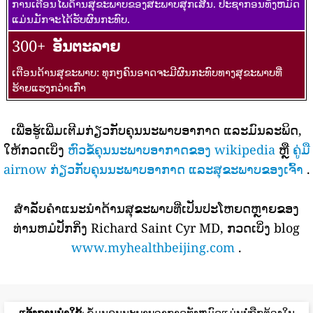
ການເຕືອນໄພດ້ານສຸຂະພາບຂອງສະພາບສຸກເສີນ. ປະຊາກອນທັງຫມົດ
ແມ່ນມັກຈະໄດ້ຮັບຜົນກະທົບ.
300+
ອັນຕະລາຍ
ເຕືອນດ້ານສຸຂະພາບ: ທຸກໆຄົນອາດຈະມີຜົນກະທົບທາງສຸຂະພາບທີ່
ຮ້າຍແຮງກວ່າເກົ່າ
ເພື່ອຮູ້ເພີ່ມເຕີມກ່ຽວກັບຄຸນນະພາບອາກາດ ແລະມົນລະພິດ,
ໃຫ້ກວດເບິ່ງ
ຫົວຂໍ້ຄຸນນະພາບອາກາດຂອງ wikipedia
ຫຼື
ຄູ່ມື
airnow ກ່ຽວກັບຄຸນນະພາບອາກາດ ແລະສຸຂະພາບຂອງເຈົ້າ
.
ສໍາລັບຄໍາແນະນໍາດ້ານສຸຂະພາບທີ່ເປັນປະໂຫຍດຫຼາຍຂອງ
ທ່ານຫມໍປັກກິ່ງ Richard Saint Cyr MD, ກວດເບິ່ງ blog
www.myhealthbeijing.com
.