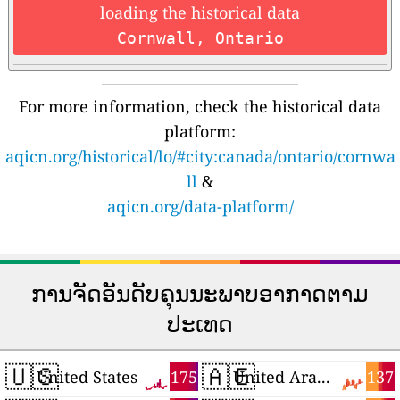
loading the historical data
Cornwall, Ontario
For more information, check the historical data
platform:
aqicn.org/historical/lo/#city:canada/ontario/cornwa
ll
&
aqicn.org/data-platform/
ການຈັດອັນດັບຄຸນນະພາບອາກາດຕາມ
ປະເທດ
🇺🇸
🇦🇪
175
137
United States
United Arab Emirates