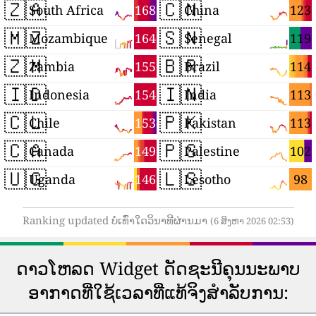
🇿🇦
🇨🇳
168
123
South Africa
China
🇲🇿
🇸🇳
164
119
Mozambique
Senegal
🇿🇲
🇧🇷
155
114
Zambia
Brazil
🇮🇩
🇮🇳
154
113
Indonesia
India
🇨🇱
🇵🇰
153
113
Chile
Pakistan
🇨🇦
🇵🇸
149
102
Canada
Palestine
🇺🇬
🇱🇸
146
98
Uganda
Lesotho
Ranking updated ບໍ່ເທົ່າໃດວິນາທີຜ່ານມາ
(6 ສິງຫາ 2026 02:53)
ດາວ​ໂຫລດ Widget ດັດ​ຊະ​ນີ​ຄຸນ​ນະ​ພາບ​
ອາ​ກາດ​ທີ່​ໃຊ້​ເວ​ລາ​ທີ່​ແທ້​ຈິງ​ສໍາ​ລັບ​ການ​: