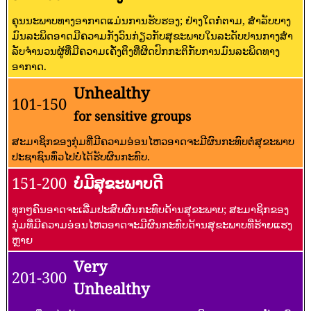
ຄຸນນະພາບທາງອາກາດແມ່ນການຮັບຮອງ; ຢ່າງໃດກໍ່ຕາມ, ສໍາລັບບາງ
ມົນລະພິດອາດມີຄວາມກັງວົນກ່ຽວກັບສຸຂະພາບໃນລະດັບປານກາງສໍາ
ລັບຈໍານວນຜູ້ທີ່ມີຄວາມເຄັ່ງຕຶງທີ່ຜິດປົກກະຕິກັບການມົນລະພິດທາງ
ອາກາດ.
Unhealthy
101-150
for sensitive groups
ສະມາຊິກຂອງກຸ່ມທີ່ມີຄວາມອ່ອນໄຫວອາດຈະມີຜົນກະທົບຕໍ່ສຸຂະພາບ
ປະຊາຊົນທົ່ວໄປບໍ່ໄດ້ຮັບຜົນກະທົບ.
151-200
ບໍ່ມີສຸຂະພາບດີ
ທຸກໆຄົນອາດຈະເລີ່ມປະສົບຜົນກະທົບດ້ານສຸຂະພາບ; ສະມາຊິກຂອງ
ກຸ່ມທີ່ມີຄວາມອ່ອນໄຫວອາດຈະມີຜົນກະທົບດ້ານສຸຂະພາບທີ່ຮ້າຍແຮງ
ຫຼາຍ
Very
201-300
Unhealthy