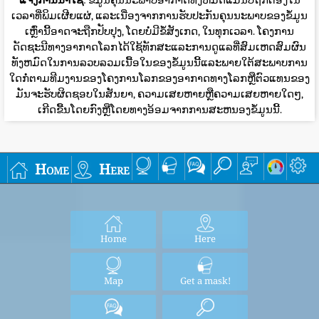
ແຈ້ງການນໍາໃຊ້
: ຂໍ້ມູນຄຸນນະພາບອາກາດທັງຫມົດແມ່ນບໍ່ຖືກຕ້ອງໃນ
ເວລາທີ່ພິມເຜີຍແຜ່, ແລະເນື່ອງຈາກການຮັບປະກັນຄຸນນະພາບຂອງຂໍ້ມູນ
ເຫຼົ່ານີ້ອາດຈະຖືກປັບປຸງ, ໂດຍບໍ່ມີຂໍ້ສັງເກດ, ໃນທຸກເວລາ. ໂຄງການ
ດັດຊະນີທາງອາກາດໂລກໄດ້ໃຊ້ທັກສະແລະການດູແລທີ່ສົມເຫດສົມຜົນ
ທັງຫມົດໃນການລວບລວມເນື້ອໃນຂອງຂໍ້ມູນນີ້ແລະພາຍໃຕ້ສະພາບການ
ໃດກໍ່ຕາມທີມງານຂອງໂຄງການໂລກຂອງອາກາດທາງໂລກຫຼືຕົວແທນຂອງ
ມັນຈະຮັບຜິດຊອບໃນສັນຍາ, ຄວາມເສຍຫາຍຫຼືຄວາມເສຍຫາຍໃດໆ,
ເກີດຂື້ນໂດຍກົງຫຼືໂດຍທາງອ້ອມຈາກການສະຫນອງຂໍ້ມູນນີ້.
Home
Here
Home
Here
Map
Get a mask!