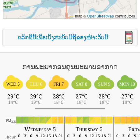
map ©
OpenStreetMap
contributors
ຄລິກທີ່ນີ້ເພື່ອເບິ່ງສະບັບມືຖືຂອງໜ້າເວັບນີ້
ການພະຍາກອນຄຸນນະພາບອາກາດ
WED 5
THU 6
FRI 7
SAT 8
SUN 9
MON 10
29°C
29°C
28°C
27°C
28°C
27°C
14°C
19°C
18°C
18°C
18°C
18°C
PM
2.5
Wednesday 5
Thursday 6
Frid
0
3
6
9
12
15
18
21
0
3
6
9
12
15
18
21
0
3
6
9
hour