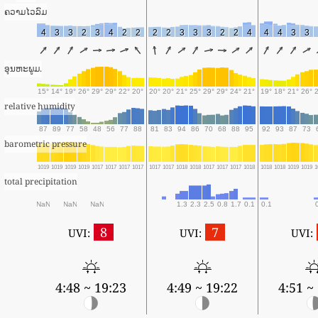
ຄວາມໄວລົມ
4
3
3
2
3
4
2
2
2
2
3
3
3
2
2
4
4
4
3
3
ອຸນຫະພູມ.
15°
14°
19°
26°
29°
29°
22°
20°
20°
20°
21°
25°
29°
29°
24°
21°
19°
18°
21°
26°
relative humidity
87
89
77
58
48
56
77
88
81
83
94
86
70
68
88
95
92
93
87
73
barometric pressure
1019
1019
1019
1019
1017
1017
1017
1017
1017
1017
1018
1018
1017
1017
1017
1018
1018
1018
1019
1019
1
total precipitation
NaN
NaN
NaN
1.3
2.3
2.5
0.8
1.7
0.1
0.1
8
7
UVI:
UVI:
UVI:
4:48 ~ 19:23
4:49 ~ 19:22
4:51 ~