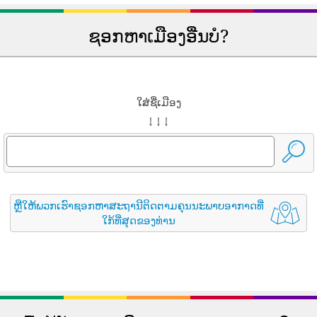
ຊອກຫາເມືອງອື່ນບໍ?
ໃສ່ຊື່ເມືອງ
↓ ↓ ↓
ຫຼືໃຫ້ພວກເຮົາຊອກຫາສະຖານີຕິດຕາມຄຸນນະພາບອາກາດທີ່
ໃກ້ທີ່ສຸດຂອງທ່ານ