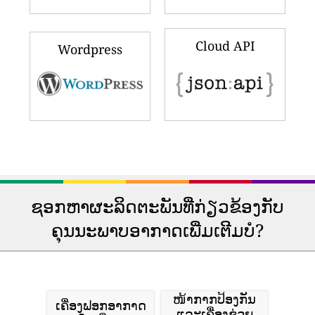
Cloud API
Wordpress
ຊອກຫາຜະລິດຕະພັນທີ່ກ່ຽວຂ້ອງກັບ
ຄຸນນະພາບອາກາດເພີ່ມເຕີມບໍ?
ໜ້າກາກປ້ອງກັນ
ເຄື່ອງຟອກອາກາດ
ແລະເຄື່ອງຊ່ວຍ