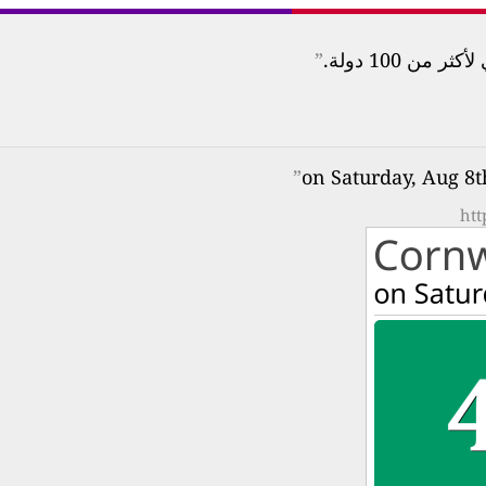
ن 100 دولة.
”
”
htt