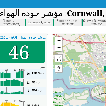
Cornwall,
: مؤشر جودة الهواء ف
Vaudreuil-
Sainte-anne-de-
Ottawa Downto
Lachute, Quebec
huntingdon,
bellevue,
Ontario
Quebec
Montreal
مؤشر جودة الهواء (AQI) لـ
rio
+
46
−
حاضِر
PM2.5
46
AQI
O3
23
AQI
NO2
1
AQI
Temp
22