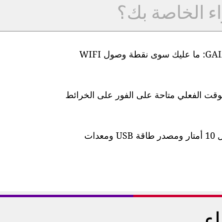
اء الخاصة بك؟
من السهل جدًا إعداد أجهزة مراقبة جودة الهواء GAIA: ما عليك سوى نقطة وصول WIFI
لوقت الفعلي متاحة على الفور على الخرائط
تأتي المحطة مزودة بكابل طاقة مقاوم للماء بطول 10 أمتار ومصدر طاقة USB ومعدات
اء