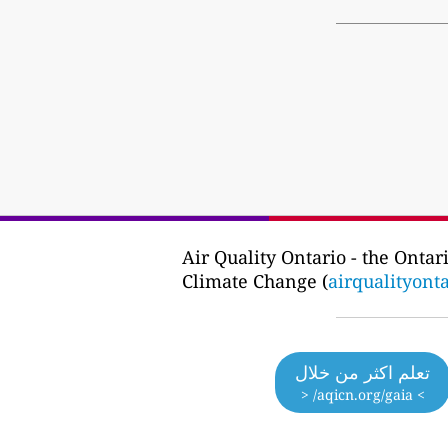
Air Quality Ontario - the Onta
Climate Change (
airqualityont
تعلم اكثر من خلال
> aqicn.org/gaia/ <