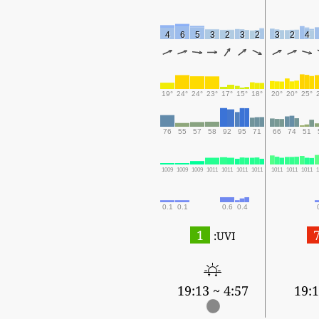
4
6
5
3
2
3
2
3
2
4
19°
24°
24°
23°
17°
15°
18°
20°
20°
25°
76
55
57
58
92
95
71
66
74
51
1009
1009
1009
1011
1011
1011
1011
1011
1011
1011
0.1
0.1
0.6
0.4
1
UVI:
4:57 ~ 19:13