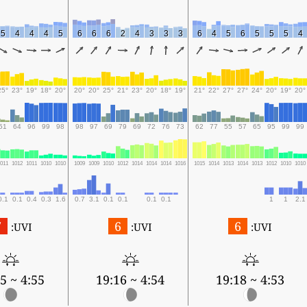
5
4
4
4
5
6
6
6
2
4
3
3
3
6
4
5
6
5
5
5
4
25°
23°
19°
18°
20°
20°
20°
25°
21°
23°
20°
18°
19°
21°
22°
27°
27°
24°
20°
19°
20°
51
64
96
99
98
98
97
69
79
69
72
76
73
62
77
55
57
65
95
99
99
1011
1012
1011
1010
1010
1009
1009
1010
1012
1014
1014
1014
1016
1015
1014
1013
1014
1013
1012
1010
1010
0.1
0.1
0.4
0.3
1.6
0.7
3.1
0.1
0.1
0.1
0.1
1
1
2.1
7
6
6
UVI:
UVI:
UVI:
4:55 ~ 19:15
4:54 ~ 19:16
4:53 ~ 19:18