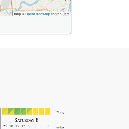
map ©
OpenStreetMap
contributors
PM
2.5
Saturday 8
21
18
15
12
9
6
3
0
ساعة