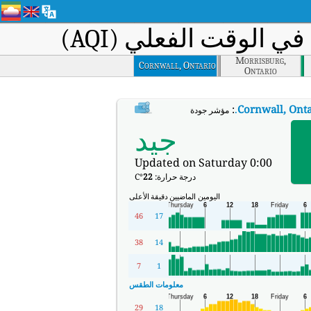
ي الوقت الفعلي (AQI)
Morrisburg,
Cornwall, Ontario
Ontario
:
.
Cornwall, Onta
مؤشر جودة الهواء في الوقت الفعلي (AQI) في Cornwall, Ontario.
جيد
Updated on Saturday 0:00
درجة حرارة:
22
°C
اليومين الماضيين
دقيقة
الأعلى
46
17
38
14
7
1
معلومات الطقس
29
18