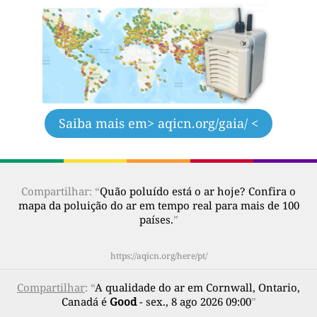
Saiba mais em
> aqicn.org/gaia/ <
Compartilhar: “
Quão poluído está o ar hoje? Confira o
mapa da poluição do ar em tempo real para mais de 100
países.
”
https://aqicn.org/here/pt/
Compartilhar
: “
A qualidade do ar em Cornwall, Ontario,
Canadá é
Good
- sex., 8 ago 2026 09:00
”