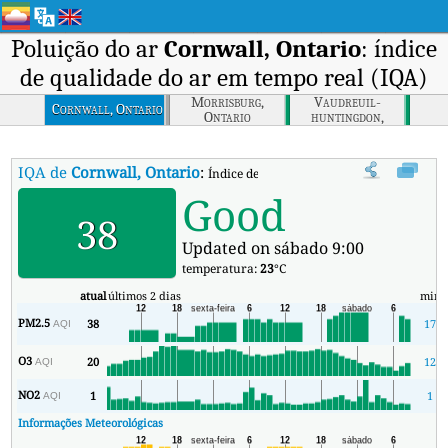
Poluição do ar
Cornwall, Ontario
: índice
de qualidade do ar em tempo real (IQA)
Morrisburg,
Vaudreuil-
Cornwall, Ontario
Ontario
huntingdon,
Quebec
IQA de
Cornwall, Ontario
:
Índice de Qualidade do Ar (IQA) em tempo
Good
38
Updated on sábado 9:00
temperatura:
23
°C
atual
últimos 2 dias
min
PM2.5
38
17
AQI
O3
20
12
AQI
NO2
1
1
AQI
Informações Meteorológicas