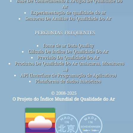
Base De Conhecimento E Artigos De Qualidade Do
Ar
Experimentação de qualidade do ar
Sensores De Análise Da Qualidade Do Ar
perguntas frequentes
fonte de ar Data Quality
Cálculo De índice De Qualidade Do Ar
Previsão Da Qualidade Do Ar
Produtos De Qualidade Do Ar (máscaras, Monitores
...)
API (Interface de Programação de Aplicativo)
Plataforma de dados históricos
© 2008-2025
O Projeto do Índice Mundial de Qualidade do Ar