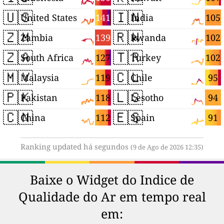
🇺🇸
🇮🇳
141
105
United States
India
🇿🇲
🇷🇼
139
102
Zambia
Rwanda
🇿🇦
🇹🇷
127
102
South Africa
Turkey
🇲🇾
🇨🇱
119
95
Malaysia
Chile
🇵🇰
🇱🇸
118
94
Pakistan
Lesotho
🇨🇳
🇪🇸
112
91
China
Spain
Ranking updated há segundos
(9 de Ago de 2026 12:35)
Baixe o Widget do Indice de
Qualidade do Ar em tempo real
em: