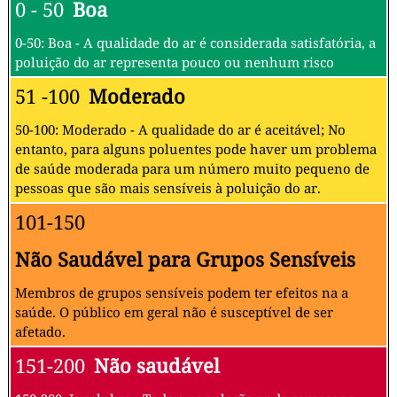
0 - 50
Boa
0-50: Boa - A qualidade do ar é considerada satisfatória, a
poluição do ar representa pouco ou nenhum risco
51 -100
Moderado
50-100: Moderado - A qualidade do ar é aceitável; No
entanto, para alguns poluentes pode haver um problema
de saúde moderada para um número muito pequeno de
pessoas que são mais sensíveis à poluição do ar.
101-150
Não Saudável para Grupos Sensíveis
Membros de grupos sensíveis podem ter efeitos na a
saúde. O público em geral não é susceptível de ser
afetado.
151-200
Não saudável