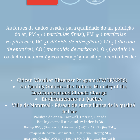
As fontes de dados usadas para qualidade do ar, poluição
do ar, PM
(
partículas finas
), PM
(
partículas
2,5
10
respiráveis
), NO
(
dióxido de nitrogênio
), SO
(
dióxido
2
2
de enxofre
), CO (
monóxido de carbono
), O
(
ozônio
) e
3
os dados meteorológicos nesta página são provenientes de:
Citizen Weather Observer Program (CWOP/APRS)
Air Quality Ontario - the Ontario Ministry of the
Environment and Climate Change
Environnement au Québec
Ville de Montreal - Réseau de surveillance de la qualité
de l'air
Poluição do ar em Cornwall, Ontario, Canadá
Beijing overall air quality index is 38
Beijing PM
(fine particulate matter) AQI is 38 - Beijing PM
2.5
10
(respirable particulate matter) AQI is n/a - Beijing NO
2
(nitrogen dioxide) AQI is 1 - Beijing SO
(sulfur dioxide) AQI is
2