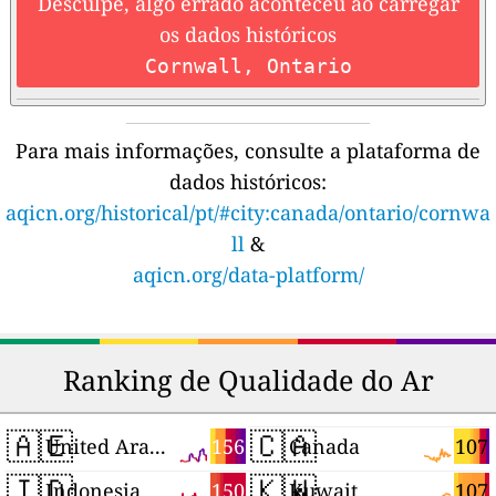
Desculpe, algo errado aconteceu ao carregar
os dados históricos
Cornwall, Ontario
Para mais informações, consulte a plataforma de
dados históricos:
aqicn.org/historical/pt/#city:canada/ontario/cornwa
ll
&
aqicn.org/data-platform/
Ranking de Qualidade do Ar
🇦🇪
🇨🇦
156
107
United Arab Emirates
Canada
🇮🇩
🇰🇼
150
107
Indonesia
Kuwait