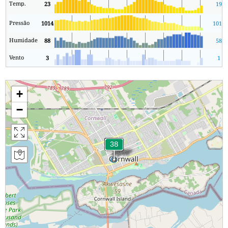
Temp.
23
19
Pressão
1014
1014
Humidade
88
58
Vento
3
1
+
−