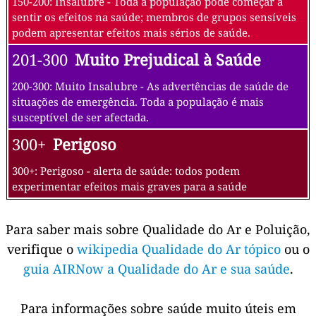
150-200: Insalubre - Toda a população pode começar a
sentir os efeitos na saúde; membros de grupos sensíveis
podem apresentar efeitos mais sérios de saúde.
201-300
Muito Prejudical à Saúde
200-300: Muito Insalubre - As advertências de saúde de
situações de emergência. Toda a população é mais
susceptível de ser afectada.
300+
Perigoso
300+: Perigoso - alerta de saúde: todos podem
experimentar efeitos mais graves para a saúde
Para saber mais sobre Qualidade do Ar e Poluição,
verifique o
wikipedia Qualidade do Ar tópico
ou o
guia AIRNow a Qualidade do Ar e sua saúde
.
Para informações sobre saúde muito úteis em