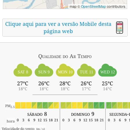
map ©
OpenStreetMap
contributors
Clique aqui para ver a versão Mobile desta
página web
Qualidade do Ar
Tempo
SAT 8
SUN 9
MON 10
TUE 11
WED 12
27°C
26°C
28°C
26°C
25°C
18°C
18°C
18°C
17°C
14°C
PM
2.5
sábado 8
domingo 9
segunda-
0
3
6
9
12
15
18
21
0
3
6
9
12
15
18
21
0
3
6
9
hora
Velocidade do vento 
 (m / s) 