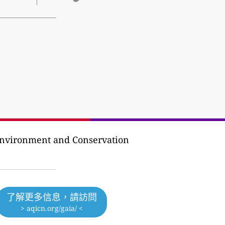
nvironment and Conservation
了解更多信息，請訪問
> aqicn.org/gaia/ <