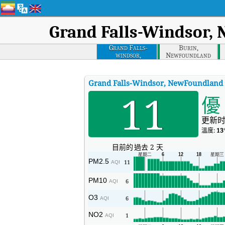
Grand Falls-Windsor,
Grand Falls-
Burin,
windsor,
Newfoundland
Newfoundland
Grand Falls-Windsor, NewFoundland
11
優
更新时
溫度:
13
目前的
過去 2 天
PM2.5
11
AQI
PM10
6
AQI
O3
6
AQI
NO2
1
AQI