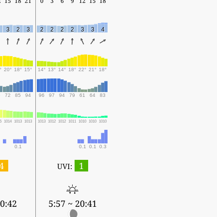
2
15
18
21
0
3
6
9
12
15
18
3
2
3
2
2
2
2
3
3
4
°
20°
18°
15°
14°
13°
14°
18°
22°
21°
18°
6
72
85
94
96
97
94
79
61
64
83
5
1014
1013
1013
1013
1012
1012
1011
1010
1010
1010
0.1
0.1
0.1
0.3
4
1
UVI:
20:42
5:57 ~ 20:41