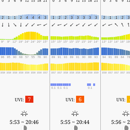
0
3
6
9
12
15
18
21
0
3
6
9
12
15
18
21
0
3
6
9
1
2
1
1
2
4
4
4
3
1
2
2
3
3
3
3
3
2
1
1
2
3
9°
9°
12°
19°
24°
24°
20°
15°
15°
15°
15°
15°
15°
15°
16°
14°
13°
13°
14°
16°
19
96
95
90
68
57
55
76
90
89
91
93
89
91
90
88
93
94
91
89
84
7
1018
1018
1018
1018
1016
1016
1016
1017
1017
1017
1018
1018
1018
1018
1018
1019
1018
1017
1017
1017
101
0.1
0.1
0.1
0.1
7
6
UVI:
UVI:
UVI:
5:53 ~ 20:46
5:55 ~ 20:44
5:56 ~ 