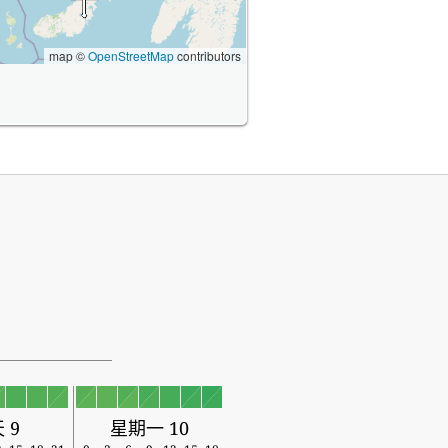
map ©
OpenStreetMap
contributors
 9
星期一 10