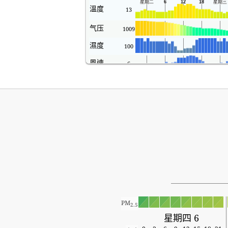
溫度
13
气压
1009
濕度
100
風速
6
PM
2.5
星期四 6