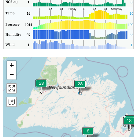
NO2
1
0
AQI
Temp
16
10
Pressure
1014
1009
Humidity
97
53
Wind
1
1
+
−