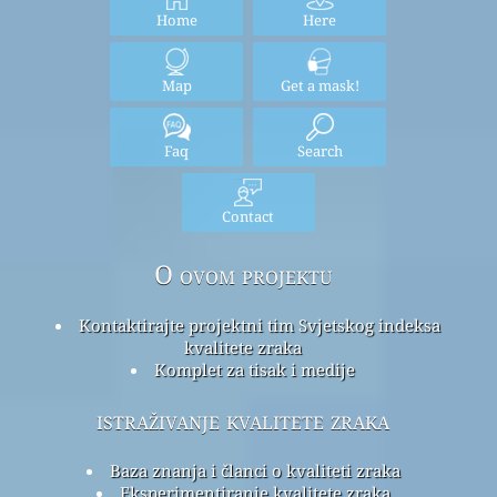
Home
Here
Map
Get a mask!
Faq
Search
Contact
O ovom projektu
Kontaktirajte projektni tim Svjetskog indeksa
kvalitete zraka
Komplet za tisak i medije
istraživanje kvalitete zraka
Baza znanja i članci o kvaliteti zraka
Eksperimentiranje kvalitete zraka