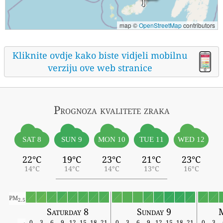
map ©
OpenStreetMap
contributors
Kliknite ovdje kako biste vidjeli mobilnu
verziju ove web stranice
Prognoza kvalitete zraka
SAT 8
SUN 9
MON 10
TUE 11
WED 12
22°C
19°C
23°C
21°C
23°C
14°C
14°C
14°C
13°C
16°C
PM
2.5
Saturday 8
Sunday 9
0
3
6
9
12
15
18
21
0
3
6
9
12
15
18
21
0
3