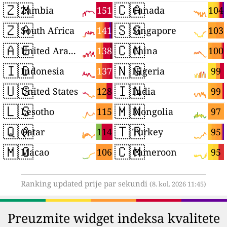
🇿🇲
🇨🇦
151
104
Zambia
Canada
🇿🇦
🇸🇬
141
103
South Africa
Singapore
🇦🇪
🇨🇳
138
100
United Arab Emirates
China
🇮🇩
🇳🇬
137
99
Indonesia
Nigeria
🇺🇸
🇮🇳
128
99
United States
India
🇱🇸
🇲🇳
115
97
Lesotho
Mongolia
🇶🇦
🇹🇷
114
95
Qatar
Turkey
🇲🇴
🇨🇲
106
95
Macao
Cameroon
Ranking updated prije par sekundi
(8. kol. 2026 11:45)
Preuzmite widget indeksa kvalitete