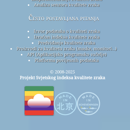
Analiza senzora kvalitete zraka
Često postavljana pitanja
Izvor podataka o kvaliteti zraka
Izračun indeksa kvalitete zraka
Predviđanje kvalitete zraka
Proizvodi za kvalitetu zraka (maske, monitori…)
API (Aplikacijsko programsko sučelje)
Platforma povijesnih podataka
© 2008-2025
Projekt Svjetskog indeksa kvalitete zraka