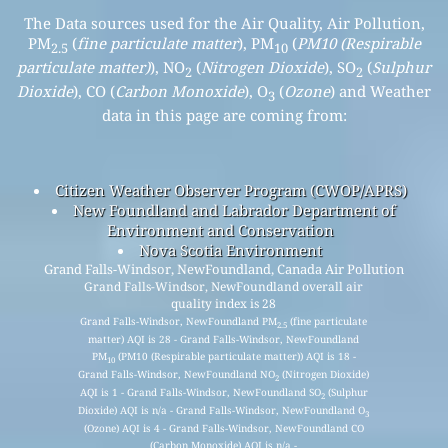
The Data sources used for the Air Quality, Air Pollution,
PM
(
fine particulate matter
), PM
(
PM10 (Respirable
2.5
10
particulate matter)
), NO
(
Nitrogen Dioxide
), SO
(
Sulphur
2
2
Dioxide
), CO (
Carbon Monoxide
), O
(
Ozone
) and Weather
3
data in this page are coming from:
Citizen Weather Observer Program (CWOP/APRS)
New Foundland and Labrador Department of
Environment and Conservation
Nova Scotia Environment
Grand Falls-Windsor, NewFoundland, Canada Air Pollution
Grand Falls-Windsor, NewFoundland overall air
quality index is 28
Grand Falls-Windsor, NewFoundland PM
(fine particulate
2.5
matter) AQI is 28 - Grand Falls-Windsor, NewFoundland
PM
(PM10 (Respirable particulate matter)) AQI is 18 -
10
Grand Falls-Windsor, NewFoundland NO
(Nitrogen Dioxide)
2
AQI is 1 - Grand Falls-Windsor, NewFoundland SO
(Sulphur
2
Dioxide) AQI is n/a - Grand Falls-Windsor, NewFoundland O
3
(Ozone) AQI is 4 - Grand Falls-Windsor, NewFoundland CO
(Carbon Monoxide) AQI is n/a -