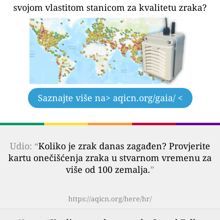
svojom vlastitom stanicom za kvalitetu zraka?
Saznajte više na
> aqicn.org/gaia/ <
Udio: “
Koliko je zrak danas zagađen? Provjerite
kartu onečišćenja zraka u stvarnom vremenu za
više od 100 zemalja.
”
https://aqicn.org/here/hr/