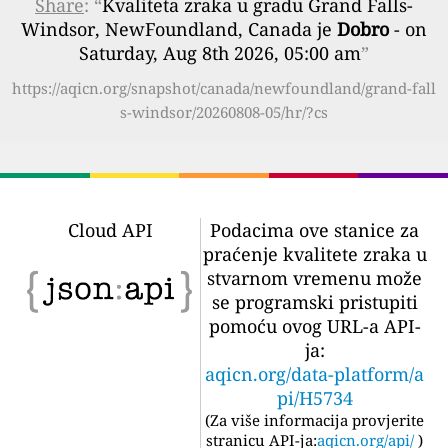
Share
: “
Kvaliteta zraka u gradu Grand Falls-
Windsor, NewFoundland, Canada je
Dobro
- on
Saturday, Aug 8th 2026, 05:00 am
”
https://aqicn.org/snapshot/canada/newfoundland/grand-fall
s-windsor/20260808-05/hr/?cs
Cloud API
Podacima ove stanice za
praćenje kvalitete zraka u
stvarnom vremenu može
se programski pristupiti
pomoću ovog URL-a API-
ja:
aqicn.org/data-platform/a
pi/H5734
(
Za više informacija provjerite
stranicu API-ja:
aqicn.org/api/
)