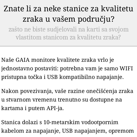
Znate li za neke stanice za kvalitetu
zraka u vašem području?
zašto ne biste sudjelovali na karti sa svojom
vlastitom stanicom za kvalitetu zraka?
Naše GAIA monitore kvalitete zraka vrlo je
jednostavno postaviti: potrebna vam je samo WIFI
pristupna točka i USB kompatibilno napajanje.
Nakon povezivanja, vaše razine onečišćenja zraka
u stvarnom vremenu trenutno su dostupne na
kartama i putem API-ja.
Stanica dolazi s 10-metarskim vodootpornim
kabelom za napajanje, USB napajanjem, opremom