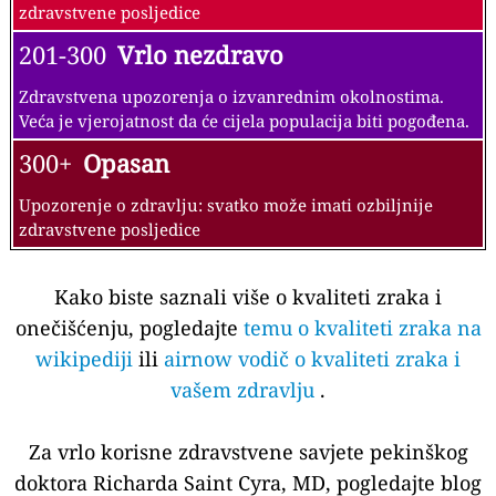
zdravstvene posljedice
201-300
Vrlo nezdravo
Zdravstvena upozorenja o izvanrednim okolnostima.
Veća je vjerojatnost da će cijela populacija biti pogođena.
300+
Opasan
Upozorenje o zdravlju: svatko može imati ozbiljnije
zdravstvene posljedice
Kako biste saznali više o kvaliteti zraka i
onečišćenju, pogledajte
temu o kvaliteti zraka na
wikipediji
ili
airnow vodič o kvaliteti zraka i
vašem zdravlju
.
Za vrlo korisne zdravstvene savjete pekinškog
doktora Richarda Saint Cyra, MD, pogledajte blog