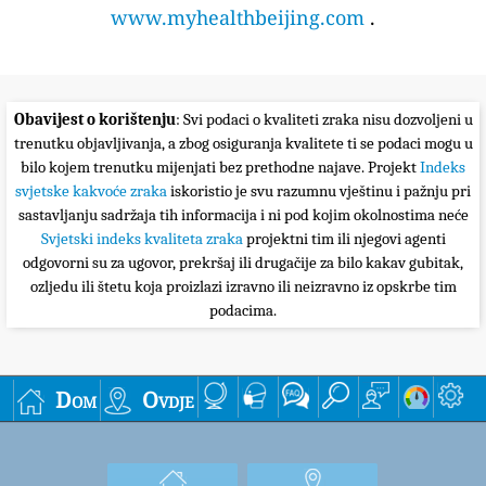
www.myhealthbeijing.com
.
Obavijest o korištenju
: Svi podaci o kvaliteti zraka nisu dozvoljeni u
trenutku objavljivanja, a zbog osiguranja kvalitete ti se podaci mogu u
bilo kojem trenutku mijenjati bez prethodne najave. Projekt
Indeks
svjetske kakvoće zraka
iskoristio je svu razumnu vještinu i pažnju pri
sastavljanju sadržaja tih informacija i ni pod kojim okolnostima neće
Svjetski indeks kvaliteta zraka
projektni tim ili njegovi agenti
odgovorni su za ugovor, prekršaj ili drugačije za bilo kakav gubitak,
ozljedu ili štetu koja proizlazi izravno ili neizravno iz opskrbe tim
podacima.
Dom
Ovdje