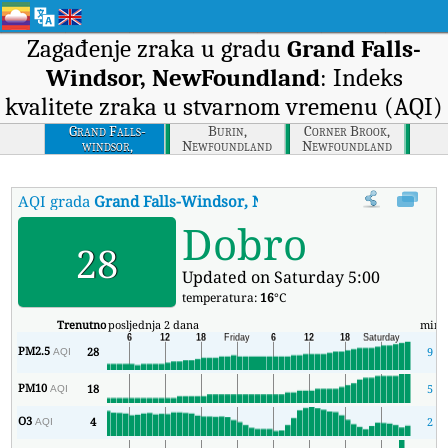
Zagađenje zraka u gradu
Grand Falls-
Windsor, NewFoundland
: Indeks
kvalitete zraka u stvarnom vremenu (AQI)
Grand Falls-
Burin,
Corner Brook,
windsor,
Newfoundland
Newfoundland
Newfoundland
AQI grada
Grand Falls-Windsor, NewFoundland
:
Grand Falls-
Dobro
28
Updated on Saturday 5:00
temperatura:
16
°C
Trenutno
posljednja 2 dana
min
PM2.5
28
9
AQI
PM10
18
5
AQI
O3
4
2
AQI