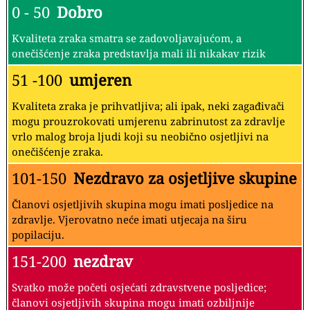
0 - 50
Dobro
Kvaliteta zraka smatra se zadovoljavajućom, a
onečišćenje zraka predstavlja mali ili nikakav rizik
51 -100
umjeren
Kvaliteta zraka je prihvatljiva; ali ipak, neki zagađivači
mogu prouzrokovati umjerenu zabrinutost za zdravlje
vrlo malog broja ljudi koji su neobično osjetljivi na
onečišćenje zraka.
101-150
Nezdravo za osjetljive skupine
Članovi osjetljivih skupina mogu imati posljedice na
zdravlje. Vjerovatno neće imati utjecaja na širu
popilaciju.
151-200
nezdrav
Svatko može početi osjećati zdravstvene posljedice;
članovi osjetljivih skupina mogu imati ozbiljnije