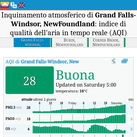
Inquinamento atmosferico di
Grand Falls-
Windsor, NewFoundland
: indice di
qualità dell'aria in tempo reale (AQI)
Grand Falls-
Burin,
Corner Brook,
windsor,
Newfoundland
Newfoundland
Newfoundland
AQI di
Grand Falls-Windsor, NewFoundland
:
Indice di qualità
Buona
28
Updated on Saturday 5:00
temperatura:
16
°C
attuale
ultimi 2 giorni
min
PM2.5
28
9
AQI
PM10
18
5
AQI
O3
4
2
AQI