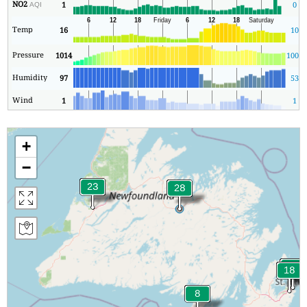
NO2
1
0
AQI
Temp
16
10
Pressure
1014
1009
Humidity
97
53
Wind
1
1
+
−