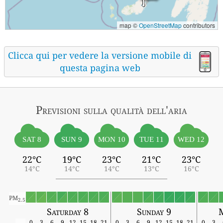
map ©
OpenStreetMap
contributors
Clicca qui per vedere la versione mobile di
questa pagina web
Previsioni sulla qualità dell'aria
SAT 8
SUN 9
MON 10
TUE 11
WED 12
22°C
19°C
23°C
21°C
23°C
14°C
14°C
14°C
13°C
16°C
PM
2.5
Saturday 8
Sunday 9
0
3
6
9
12
15
18
21
0
3
6
9
12
15
18
21
0
3