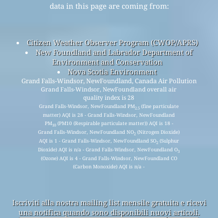
data in this page are coming from:
Citizen Weather Observer Program (CWOP/APRS)
New Foundland and Labrador Department of
Environment and Conservation
Nova Scotia Environment
Grand Falls-Windsor, NewFoundland, Canada Air Pollution
Grand Falls-Windsor, NewFoundland overall air
quality index is 28
Grand Falls-Windsor, NewFoundland PM
(fine particulate
2.5
matter) AQI is 28 - Grand Falls-Windsor, NewFoundland
PM
(PM10 (Respirable particulate matter)) AQI is 18 -
10
Grand Falls-Windsor, NewFoundland NO
(Nitrogen Dioxide)
2
AQI is 1 - Grand Falls-Windsor, NewFoundland SO
(Sulphur
2
Dioxide) AQI is n/a - Grand Falls-Windsor, NewFoundland O
3
(Ozone) AQI is 4 - Grand Falls-Windsor, NewFoundland CO
(Carbon Monoxide) AQI is n/a -
Iscriviti alla nostra mailing list mensile gratuita e ricevi
una notifica quando sono disponibili nuovi articoli.