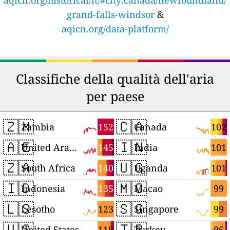
grand-falls-windsor
&
aqicn.org/data-platform/
Classifiche della qualità dell'aria
per paese
🇿🇲
🇨🇦
152
102
Zambia
Canada
🇦🇪
🇮🇳
145
101
United Arab Emirates
India
🇿🇦
🇺🇬
140
101
South Africa
Uganda
🇮🇩
🇲🇴
135
99
Indonesia
Macao
🇱🇸
🇸🇬
123
99
Lesotho
Singapore
🇺🇸
🇹🇷
118
96
United States
Turkey