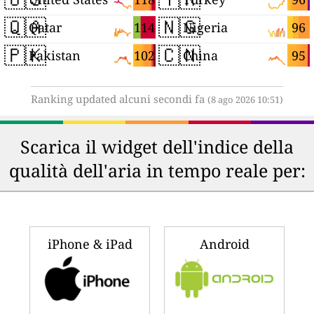
🇶🇦
🇳🇬
114
96
Qatar
Nigeria
🇵🇰
🇨🇳
102
95
Pakistan
China
Ranking updated alcuni secondi fa
(8 ago 2026 10:51)
Scarica il widget dell'indice della
qualità dell'aria in tempo reale per:
iPhone & iPad
Android