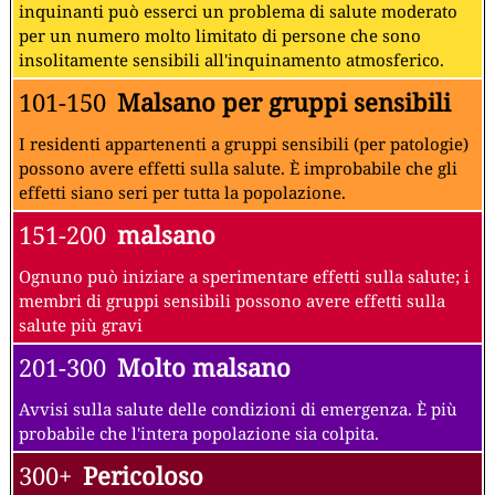
inquinanti può esserci un problema di salute moderato
per un numero molto limitato di persone che sono
insolitamente sensibili all'inquinamento atmosferico.
101-150
Malsano per gruppi sensibili
I residenti appartenenti a gruppi sensibili (per patologie)
possono avere effetti sulla salute. È improbabile che gli
effetti siano seri per tutta la popolazione.
151-200
malsano
Ognuno può iniziare a sperimentare effetti sulla salute; i
membri di gruppi sensibili possono avere effetti sulla
salute più gravi
201-300
Molto malsano
Avvisi sulla salute delle condizioni di emergenza. È più
probabile che l'intera popolazione sia colpita.
300+
Pericoloso