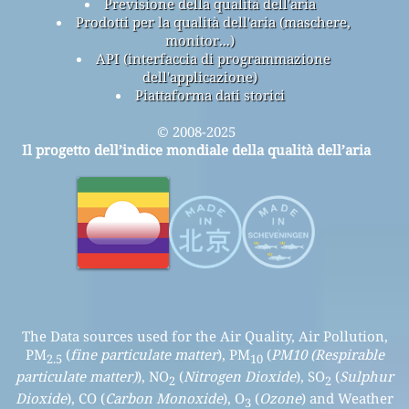
Previsione della qualità dell'aria
Prodotti per la qualità dell'aria (maschere,
monitor...)
API (interfaccia di programmazione
dell'applicazione)
Piattaforma dati storici
© 2008-2025
Il progetto dell’indice mondiale della qualità dell’aria
The Data sources used for the Air Quality, Air Pollution,
PM
(
fine particulate matter
), PM
(
PM10 (Respirable
2.5
10
particulate matter)
), NO
(
Nitrogen Dioxide
), SO
(
Sulphur
2
2
Dioxide
), CO (
Carbon Monoxide
), O
(
Ozone
) and Weather
3