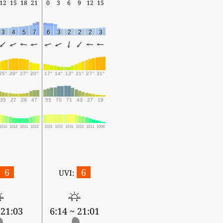
12
15
18
21
0
3
6
9
12
15
3
4
5
7
6
3
2
2
2
3
25°
29°
27°
20°
17°
14°
13°
21°
27°
31°
35
27
28
47
55
70
71
43
27
19
1014
1012
1011
1013
1015
1015
1015
1013
1011
1008
6
6
UVI:
 21:03
6:14 ~ 21:01