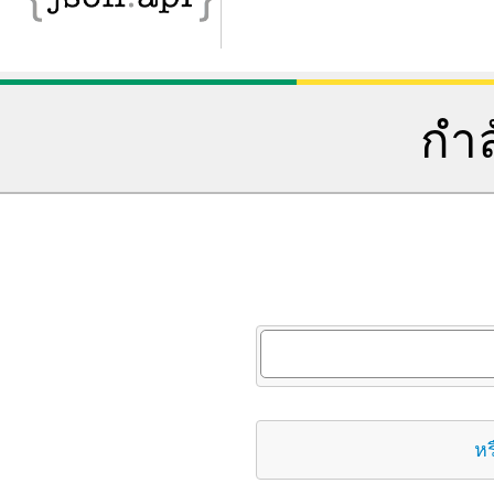
กำล
หร