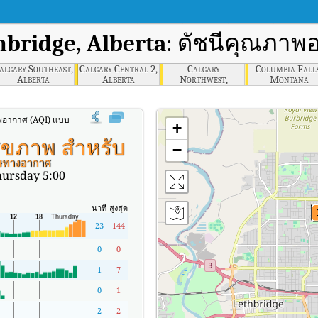
hbridge, Alberta
: ดัชนีคุณภาพ
algary Southeast,
Calgary Central 2,
Calgary
Columbia Falls
Alberta
Alberta
Northwest,
Montana
Alberta
พอากาศ (AQI) แบบเรียลไทม์ของ Lethbridge, Alberta
+
สุขภาพ สำหรับ
−
พิษทางอากาศ
ursday 5:00
นาที
สูงสุด
23
144
0
0
1
7
0
1
2
2