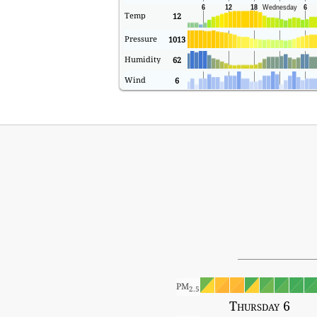
Temp
12
Pressure
1013
Humidity
62
Wind
6
PM
2.5
Thursday 6