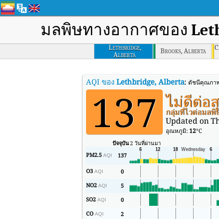
มลพิษทางอากาศของ
Let
Lethbridge,
C
Brooks, Alberta
Alberta
AQI ของ
Lethbridge, Alberta
:
ดัชนีคุณภา
137
ไม่ดีต่อ
กลุ่มที่ไวต่อมล
Updated on Th
อุณหภูมิ:
12
°C
ปัจจุบัน
2 วันที่ผ่านมา
PM2.5
137
AQI
O3
0
AQI
NO2
5
AQI
SO2
0
AQI
CO
2
AQI