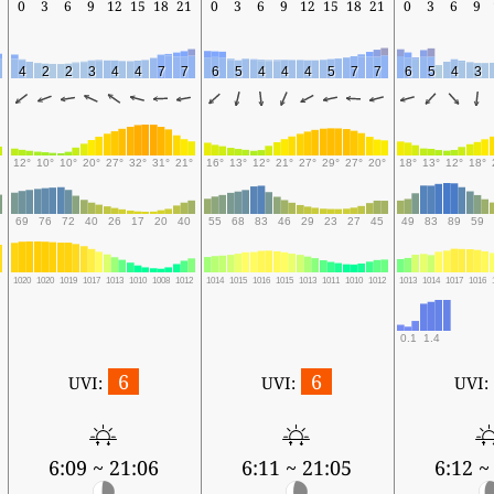
0
3
6
9
12
15
18
21
0
3
6
9
12
15
18
21
0
3
6
9
4
2
2
3
4
4
7
7
6
5
4
4
4
5
7
7
6
5
4
3
12°
10°
10°
20°
27°
32°
31°
21°
16°
13°
12°
21°
27°
29°
27°
20°
18°
13°
12°
18°
69
76
72
40
26
17
20
40
55
68
83
46
29
23
27
45
49
83
89
59
7
1020
1020
1019
1017
1013
1010
1008
1012
1014
1015
1016
1015
1013
1011
1010
1012
1013
1014
1017
1016
0.1
1.4
6
6
UVI:
UVI:
UVI:
6:09 ~ 21:06
6:11 ~ 21:05
6:12 ~