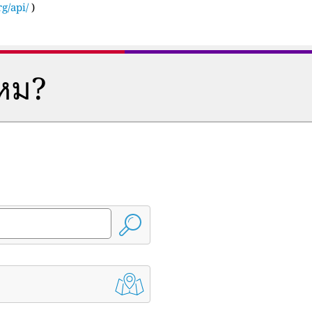
g/api/
)
ไหม?