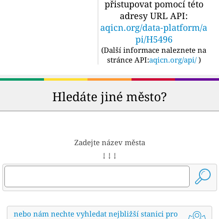
přistupovat pomocí této
adresy URL API:
aqicn.org/data-platform/a
pi/H5496
(
Další informace naleznete na
stránce API:
aqicn.org/api/
)
Hledáte jiné město?
Zadejte název města
↓ ↓ ↓
nebo nám nechte vyhledat nejbližší stanici pro