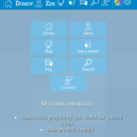
Domov
Zde
Home
Here
Map
Get a mask!
Faq
Search
Contact
O tomto projektu
Kontaktujte projektový tým World Air Quality
Index
Sada pro tisk a média