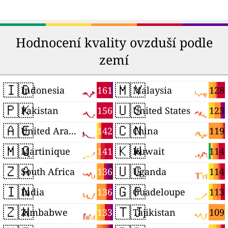
Hodnocení kvality ovzduší podle
zemí
🇮🇩
🇲🇾
161
128
Indonesia
Malaysia
🇵🇰
🇺🇸
156
123
Pakistan
United States
🇦🇪
🇨🇳
142
119
United Arab Emirates
China
🇲🇶
🇰🇼
141
114
Martinique
Kuwait
🇿🇦
🇺🇬
136
114
South Africa
Uganda
🇮🇳
🇬🇵
136
113
India
Guadeloupe
🇿🇼
🇹🇯
133
109
Zimbabwe
Tajikistan