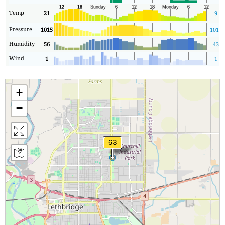
Temp
21
9
Pressure
1015
1015
Humidity
56
43
Wind
1
1
+
−