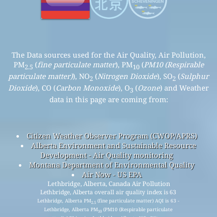
The Data sources used for the Air Quality, Air Pollution,
PM
(
fine particulate matter
), PM
(
PM10 (Respirable
2.5
10
particulate matter)
), NO
(
Nitrogen Dioxide
), SO
(
Sulphur
2
2
Dioxide
), CO (
Carbon Monoxide
), O
(
Ozone
) and Weather
3
data in this page are coming from:
Citizen Weather Observer Program (CWOP/APRS)
Alberta Environment and Sustainable Resource
Development - Air Quality monitoring
Montana Department of Environmental Quality
Air Now - US EPA
Lethbridge, Alberta, Canada Air Pollution
Lethbridge, Alberta overall air quality index is 63
Lethbridge, Alberta PM
(fine particulate matter) AQI is 63 -
2.5
Lethbridge, Alberta PM
(PM10 (Respirable particulate
10