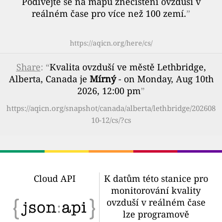
Podívejte se na mapu znečištění ovzduší v
reálném čase pro více než 100 zemí.
”
https://aqicn.org/here/cs/
Share
: “
Kvalita ovzduší ve městě Lethbridge,
Alberta, Canada je
Mírný
- on Monday, Aug 10th
2026, 12:00 pm
”
https://aqicn.org/snapshot/canada/alberta/lethbridge/202608
10-12/cs/?cs
Cloud API
K datům této stanice pro
monitorování kvality
ovzduší v reálném čase
lze programově