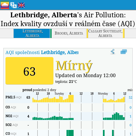
Lethbridge, Alberta
's Air Pollution:
Index kvality ovzduší v reálném čase (AQI)
Lethbridge,
Calgary Southeast,
Brooks, Alberta
Alberta
Alberta
AQI společnosti
Lethbridge, Alberta
:
Index kvality vzduchu v reál
Mírný
63
Updated on Monday 12:00
teplota:
21
°C
proud
poslední 2 dny
min
PM2.5
63
52
AQI
O3
0
0
AQI
NO2
4
1
AQI
SO2
-
0
AQI
CO
1
1
AQI