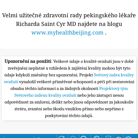
Velmi užitečné zdravotní rady pekingského lékaře
Richarda Saint Cyr MD najdete na blogu
www.myhealthbeijing.com
.
Upozornění na použití
: Veškeré údaje o kvalitě ovzduší jsou v době
zveřejnění neplatné a vzhledem k zajištění kvality mohou být tyto
údaje kdykoli změněny bez upozornění. Projekt
Světový index kvality
ovzduší
vynaložil veškeré přiměřené schopnosti a péči při sestavování
obsahu těchto informací a za žádných okolností
Projektový tým
Světového indexu kvality ovzduší
nebo jeho zástupci nesou
odpovědnost za smluvní, delikt nebo jinou odpovědnost za jakoukoliv
ztrátu, zranění nebo škodu vzniklou přímo nebo nepřímo z
poskytování těchto údajů.