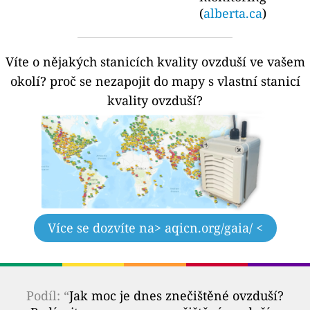
(
alberta.ca
)
Víte o nějakých stanicích kvality ovzduší ve vašem
okolí?
proč se nezapojit do mapy s vlastní stanicí
kvality ovzduší?
Více se dozvíte na
> aqicn.org/gaia/ <
Podíl: “
Jak moc je dnes znečištěné ovzduší?