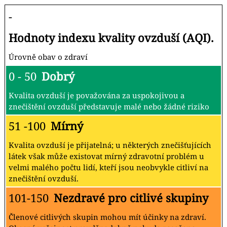
-
Hodnoty indexu kvality ovzduší (AQI).
Úrovně obav o zdraví
0 - 50
Dobrý
Kvalita ovzduší je považována za uspokojivou a
znečištění ovzduší představuje malé nebo žádné riziko
51 -100
Mírný
Kvalita ovzduší je přijatelná; u některých znečišťujících
látek však může existovat mírný zdravotní problém u
velmi malého počtu lidí, kteří jsou neobvykle citliví na
znečištění ovzduší.
101-150
Nezdravé pro citlivé skupiny
Členové citlivých skupin mohou mít účinky na zdraví.