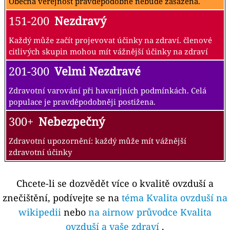
Obecná veřejnost pravděpodobně nebude zasažena.
151-200
Nezdravý
Každý může začít projevovat účinky na zdraví. členové
citlivých skupin mohou mít vážnější účinky na zdraví
201-300
Velmi Nezdravé
Zdravotní varování při havarijních podmínkách. Celá
populace je pravděpodobněji postižena.
300+
Nebezpečný
Zdravotní upozornění: každý může mít vážnější
zdravotní účinky
Chcete-li se dozvědět více o kvalitě ovzduší a
znečištění, podívejte se na
téma Kvalita ovzduší na
wikipedii
nebo
na airnow průvodce Kvalita
ovzduší a vaše zdraví
.