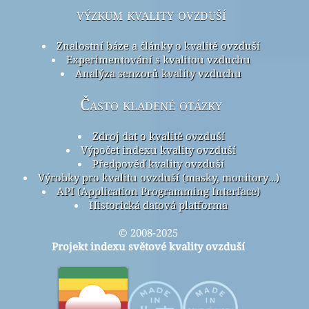
výzkum kvality ovzduší
Znalostní báze a články o kvalitě ovzduší
Experimentování s kvalitou vzduchu
Analýza senzorů kvality vzduchu
Často kladené otázky
Zdroj dat o kvalitě ovzduší
Výpočet indexu kvality ovzduší
Předpověď kvality ovzduší
Výrobky pro kvalitu ovzduší (masky, monitory…)
API (Application Programming Interface)
Historická datová platforma
© 2008-2025
Projekt indexu světové kvality ovzduší