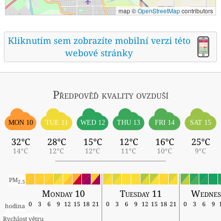
map ©
OpenStreetMap
contributors
Kliknutím sem zobrazíte mobilní verzi této
webové stránky
Předpověď kvality ovzduší
MON 10
TUE 11
WED 12
THU 13
FRI 14
SAT 15
32°C
28°C
15°C
12°C
16°C
25°C
14°C
12°C
12°C
11°C
10°C
9°C
PM
2.5
Monday 10
Tuesday 11
Wednes
0
3
6
9
12
15
18
21
0
3
6
9
12
15
18
21
0
3
6
9
hodina
Rychlost větru