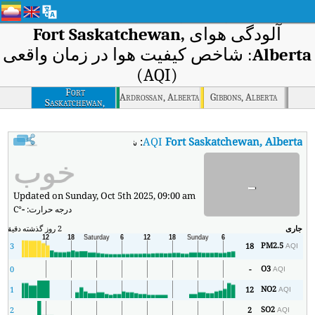
آلودگی هوای
Fort Saskatchewan,
Albert
: شاخص کیفیت هوا در زمان واقعی
(AQI)
Fort
Ardrossan, Alberta
Gibbons, Alberta
Saskatchewan,
Alberta
:
AQI
Fort Saskatchewan, Alberta
شاخص کیفیت هوای بی‌درنگ Fort Saskatchewan, Alberta (AQI).
خوب
-
Updated on Sunday, Oct 5th 2025, 09:00 am
درجه حرارت:
-
°C
جاری
2 روز گذشته
دقیقه
حد
PM2.5
3
18
AQI
O3
0
-
AQI
NO2
1
12
AQI
SO2
2
2
AQI