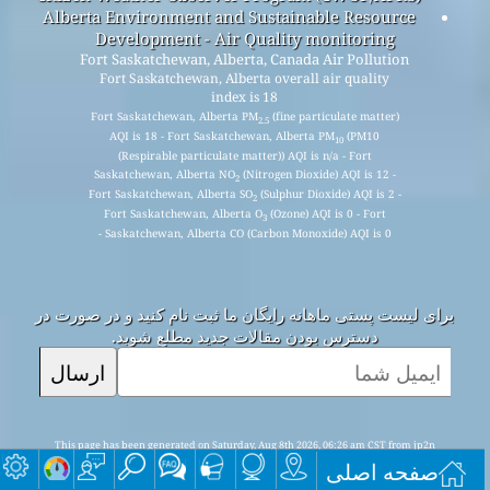
Alberta Environment and Sustainable Resource
Development - Air Quality monitoring
Fort Saskatchewan, Alberta, Canada Air Pollution
Fort Saskatchewan, Alberta overall air quality
index is 18
Fort Saskatchewan, Alberta PM
(fine particulate matter)
2.5
AQI is 18 - Fort Saskatchewan, Alberta PM
(PM10
10
(Respirable particulate matter)) AQI is n/a - Fort
Saskatchewan, Alberta NO
(Nitrogen Dioxide) AQI is 12 -
2
Fort Saskatchewan, Alberta SO
(Sulphur Dioxide) AQI is 2 -
2
Fort Saskatchewan, Alberta O
(Ozone) AQI is 0 - Fort
3
Saskatchewan, Alberta CO (Carbon Monoxide) AQI is 0 -
برای لیست پستی ماهانه رایگان ما ثبت نام کنید و در صورت در
دسترس بودن مقالات جدید مطلع شوید.
ارسال
This page has been generated on Saturday, Aug 8th 2026, 06:26 am CST from jp2n
صفحه اصلی