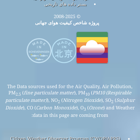
بستر داده های تاریخی
© 2008-2025
پروژه شاخص کیفیت هوای جهانی
The Data sources used for the Air Quality, Air Pollution,
PM
(
fine particulate matter
), PM
(
PM10 (Respirable
2.5
10
particulate matter)
), NO
(
Nitrogen Dioxide
), SO
(
Sulphur
2
2
Dioxide
), CO (
Carbon Monoxide
), O
(
Ozone
) and Weather
3
data in this page are coming from:
Citizen Weather Observer Program (CWOP/APRS)