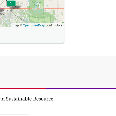
map ©
OpenStreetMap
contributors
nd Sustainable Resource