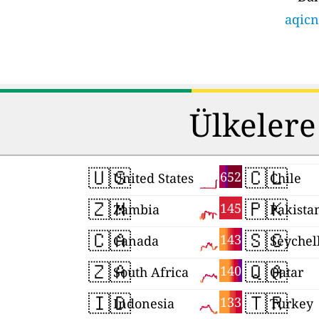
aqicn
Ülkelere
🇺🇸
🇨🇱
652
United States
Chile
🇿🇲
🇵🇰
145
Zambia
Pakista
🇨🇦
🇸🇨
143
Canada
Seychel
🇿🇦
🇶🇦
140
South Africa
Qatar
🇮🇩
🇹🇷
133
Indonesia
Turkey