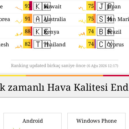
🇰🇼
🇯🇵
93
75
ne
Kuwait
Japan
🇦🇺
🇸🇲
91
75
orea
Australia
San Mar
🇰🇪
🇧🇷
88
74
Kenya
Brazil
🇹🇭
🇨🇾
82
74
desh
Thailand
Cyprus
Ranking updated birkaç saniye önce
(6 Ağu 2026 12:17)
ek zamanlı Hava Kalitesi Ende
Android
Windows Phone