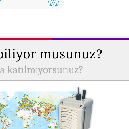
m
 biliyor musunuz?
ya katılmıyorsunuz?