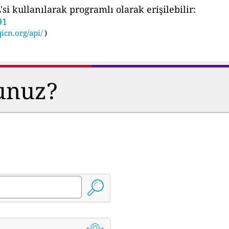
i kullanılarak programlı olarak erişilebilir:
91
icn.org/api/
)
sunuz?