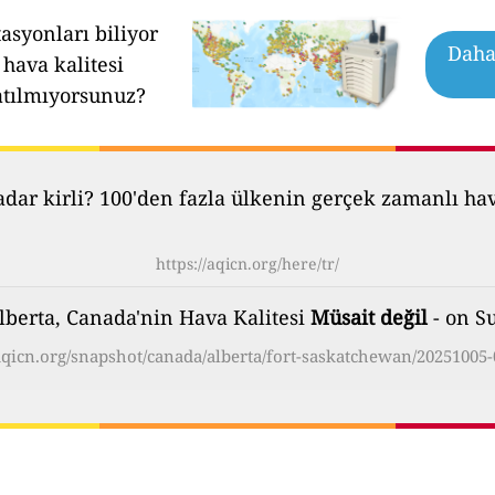
asyonları biliyor
Daha 
hava kalitesi
atılmıyorsunuz?
ar kirli? 100'den fazla ülkenin gerçek zamanlı hava 
https://aqicn.org/here/tr/
lberta, Canada'nin Hava Kalitesi
Müsait değil
- on Su
/aqicn.org/snapshot/canada/alberta/fort-saskatchewan/20251005-0