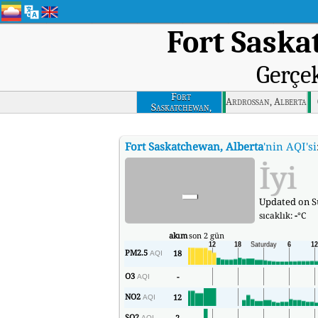
Fort Saska
Gerçe
Fort
Ardrossan, Alberta
Saskatchewan,
Alberta
Fort Saskatchewan, Alberta
'nin AQI'si
-
İyi
Updated on Su
sıcaklık:
-
°C
akım
son 2 gün
PM2.5
18
AQI
O3
-
AQI
NO2
12
AQI
SO2
2
AQI