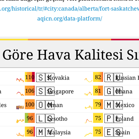
.org/historical/tr/#city:canada/alberta/fort-saskatch
aqicn.org/data-platform/
 Göre Hava Kalitesi S
🇸🇰
🇷🇺
110
82
Slovakia
🇸🇬
🇬🇭
106
81
n
Singapore
Ghana
🇴🇲
🇲🇽
100
79
les
Oman
Mexico
🇱🇸
🇵🇱
96
75
Lesotho
Poland
🇲🇾
🇪🇸
96
75
Malaysia
Spain