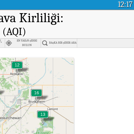
12:17
va Kirliliği:
 (AQI)
,
EN YAKıN şEHRI
BAşKA BIR şEHIR ARA
BULUN