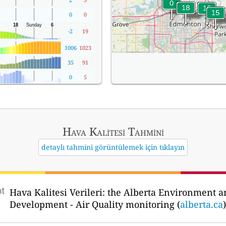
0
0
-2
19
1006
1023
35
91
0
5
Hava Kalitesi Tahmini
detaylı tahmini görüntülemek için tıklayın
Hava Kalitesi Verileri:
the Alberta Environment a
Development - Air Quality monitoring (
alberta.ca
)