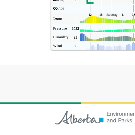
CO
-
AQI
Temp
-
Pressure
1023
Humidity
85
Wind
2