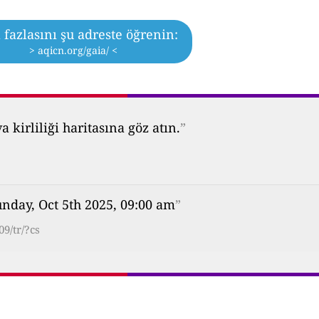
fazlasını şu adreste öğrenin:
> aqicn.org/gaia/ <
kirliliği haritasına göz atın.
”
nday, Oct 5th 2025, 09:00 am
”
9/tr/?cs