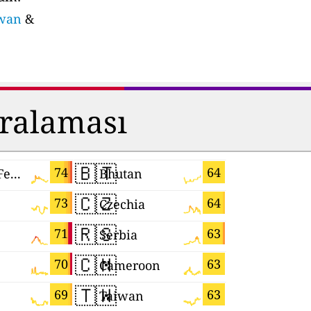
ewan
&
ıralaması
🇧🇹
🇲🇨
74
64
Russian Federation
Bhutan
Monaco
🇨🇿
🇹🇯
73
64
Czechia
Tajikistan
🇷🇸
🇸🇮
71
63
Serbia
Slovenia
🇨🇲
🇫🇷
70
63
Cameroon
France
🇹🇼
🇷🇴
69
63
Taiwan
Romania