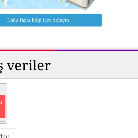
Daha fazla bilgi için tıklayın
ş veriler
u
din: