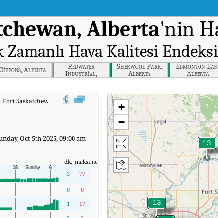
tchewan, Alberta
'nin Ha
k Zamanlı Hava Kalitesi Endeksi
Redwater
Sherwood Park,
Edmonton East
Gibbons, Alberta
Industrial,
Alberta
Alberta
Alberta
:
Fort Saskatchewan, Alberta'nin Gerçek Zamanlı Hava Kalitesi Endeksi (AQI).
+
−
nday, Oct 5th 2025, 09:00 am
dk.
maksimum
3
77
0
0
1
17
2
3