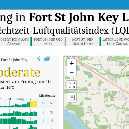
ng in
Fort St John Key 
Echtzeit-Luftqualitätsindex (LQI
Fort St John 85th
Fort St John Old
Fort St John
Taylor Lone Wo
Avenue
Fort
North Camp
Golf Course
:
Fort St John Key Learning Centre Echtzeit-Luftqualitätsindex (AQI).
+
derate
−
isiert am Freitag um 10
tur:
16
°C
Mindest
max
15
57
2
32
4
15
0
4