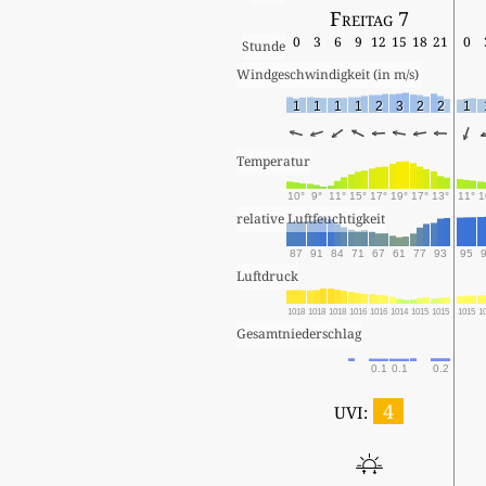
Freitag 7
0
3
6
9
12
15
18
21
0
Stunde
Windgeschwindigkeit (in m/s) 
1
1
1
1
2
3
2
2
1
Temperatur
10°
9°
11°
15°
17°
19°
17°
13°
11°
1
relative Luftfeuchtigkeit
87
91
84
71
67
61
77
93
95
Luftdruck
1018
1018
1018
1016
1016
1014
1015
1015
1015
1
Gesamtniederschlag
0.1
0.1
0.2
4
UVI: