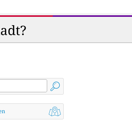
tadt?
den