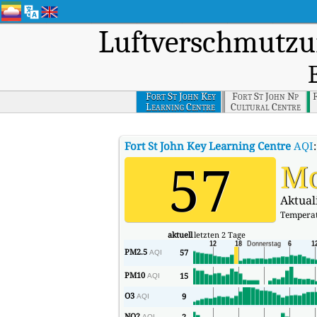
Luftverschmutzu
Fort St John Key
Fort St John Np
Learning Centre
Cultural Centre
Fort St John Key Learning Centre
AQI
57
Mo
Aktual
Tempera
aktuell
letzten 2 Tage
PM2.5
57
AQI
PM10
15
AQI
O3
9
AQI
NO2
2
AQI