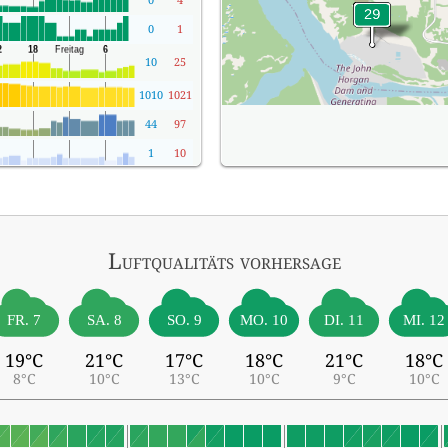
0
1
10
25
1010
1021
44
97
1
10
Luftqualitäts vorhersage
FR. 7
SA. 8
SO. 9
MO. 10
DI. 11
MI. 12
19°C
21°C
17°C
18°C
21°C
18°C
8°C
10°C
13°C
10°C
9°C
10°C