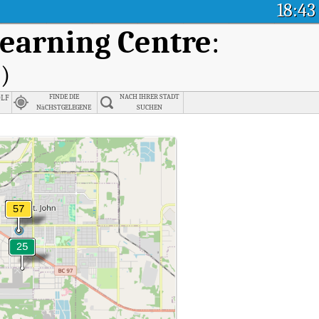
18:43
Learning Centre
:
)
lf
FINDE DIE
NACH IHRER STADT
NäCHSTGELEGENE
SUCHEN
STADT