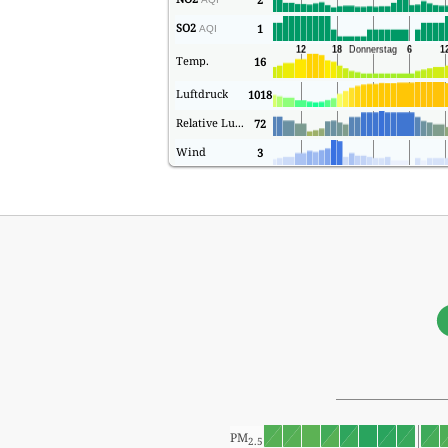
SO2
1
AQI
Temp.
16
Luftdruck
1018
Relative Luftfeuchtigkeit
72
Wind
3
PM
2.5