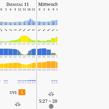
Dienstag 11
Mittwoch 12
0
3
6
9
12
15
18
21
0
3
6
9
12
15
1
1
1
1
1
1
3
3
2
1
1
3
3
3
9°
9°
10°
12°
16°
21°
17°
11°
11°
10°
12°
16°
18°
18°
96
96
94
93
73
49
77
95
96
98
89
62
49
50
1020
1020
1021
1021
1020
1019
1019
1021
1022
1022
1024
1023
1023
1023
0.1
0.1
0.1
0.4
0.5
0.1
0.2
0.2
5
UVI:
5:27 ~ 20:52