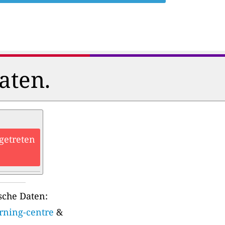
aten.
getreten
sche Daten:
arning-centre
&