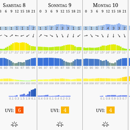
Samstag 8
Sonntag 9
Montag 10
3
6
9
12
15
18
21
0
3
6
9
12
15
18
21
0
3
6
9
12
15
18
21
1
1
1
1
1
1
2
1
1
2
2
3
3
1
1
1
1
1
2
4
3
3
2
0°
12°
17°
21°
21°
18°
14°
14°
13°
13°
14°
15°
17°
16°
13°
12°
12°
12°
15°
16°
18°
15°
11°
96
93
76
64
67
85
96
96
97
97
95
87
68
76
87
93
90
90
77
75
61
86
95
016
1016
1016
1015
1014
1013
1015
1015
1015
1016
1016
1016
1016
1015
1016
1016
1016
1017
1017
1016
1016
1017
1018
0.1
0.3
1.5
1.9
6.1
0.4
0.9
0.1
0.4
0.2
0.3
0.1
0.8
0.9
0.5
0.7
6
4
4
UVI:
UVI:
UVI: