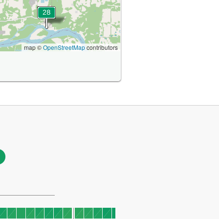
map ©
OpenStreetMap
contributors