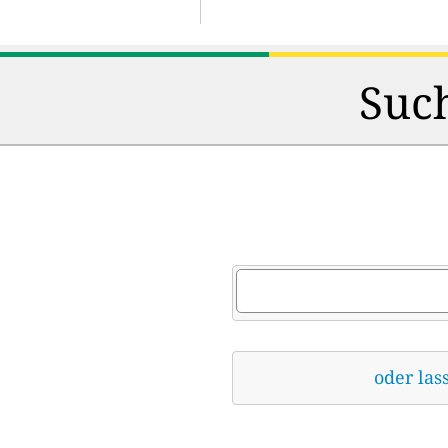
Such
oder las