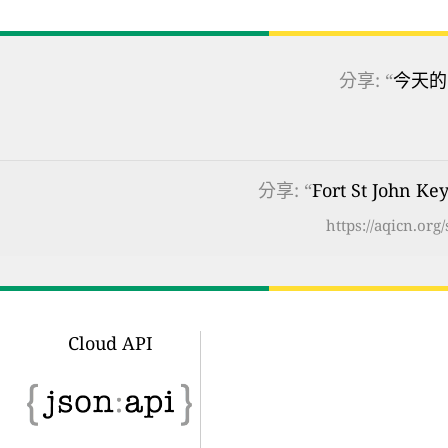
分享: “
今天的
分享: “
Fort St Joh
https://aqicn.or
Cloud API