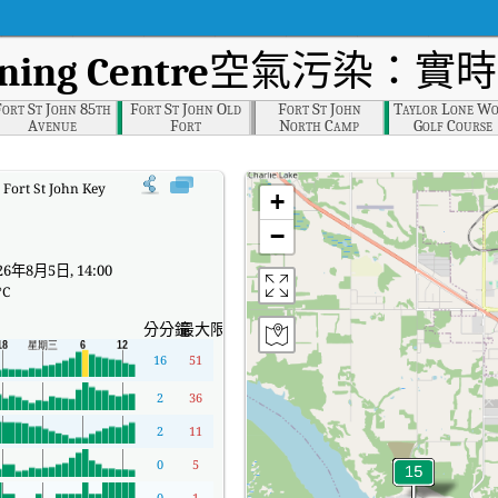
rning Centre
空氣污染：實時
Fort St John 85th
Fort St John Old
Fort St John
Taylor Lone Wo
Avenue
Fort
North Camp
Golf Course
:
Fort St John Key Learning Centre實時空氣質量指數（AQI）。
+
−
6年8月5日, 14:00
°C
分分鐘
最大限度
16
51
2
36
2
11
0
5
0
1