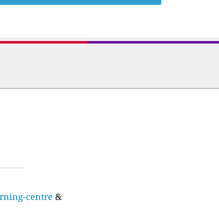
arning-centre
&