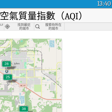
13:40
空氣質量指數（AQI）
lf
找到最近
搜索你所在
的城市
的城市