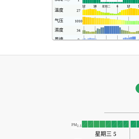
溫度
27
气压
1010
濕度
34
風速
9
PM
2.5
星期三 5