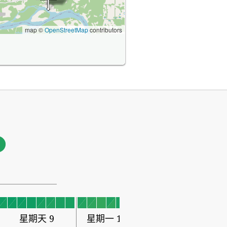
map ©
OpenStreetMap
contributors
0
星期天 9
星期一 10