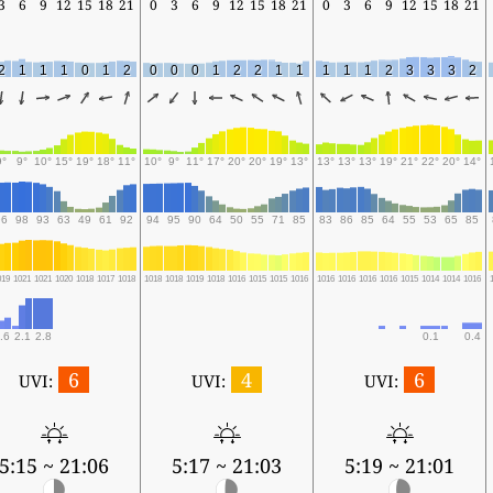
3
6
9
12
15
18
21
0
3
6
9
12
15
18
21
0
3
6
9
12
15
18
21
2
1
1
1
0
1
2
0
0
0
1
2
2
1
1
1
1
1
2
3
3
3
2
9°
9°
10°
15°
19°
18°
11°
10°
9°
11°
17°
20°
20°
19°
13°
13°
13°
13°
19°
21°
22°
20°
14°
96
98
93
63
49
61
92
94
95
90
64
50
55
71
85
83
86
85
64
55
53
65
85
019
1021
1021
1020
1018
1017
1018
1018
1018
1019
1018
1016
1015
1015
1016
1016
1016
1016
1016
1015
1014
1014
1016
.6
2.1
2.8
0.1
0.4
6
4
6
UVI:
UVI:
UVI:
5:15 ~ 21:06
5:17 ~ 21:03
5:19 ~ 21:01