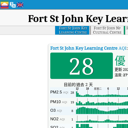
Fort St John Key Lea
Fort St John Key
Fort St John Np
Learning Centre
Cultural Centre
Fort St John Key Learning Centre
AQI
28
優
更新 202
溫度:
27
目前的
過去 2 天
PM2.5
28
AQI
PM10
19
AQI
O3
8
AQI
NO2
1
AQI
SO2
1
AQI