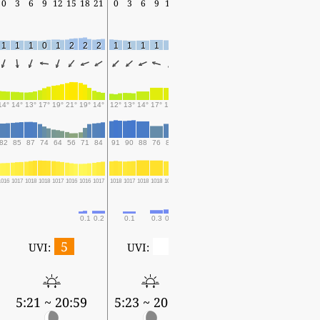
0
3
6
9
12
15
18
21
0
3
6
9
12
15
1
1
1
0
1
2
2
2
1
1
1
1
1
3
14°
14°
13°
17°
19°
21°
19°
14°
12°
13°
14°
17°
17°
18°
82
85
87
74
64
56
71
84
91
90
88
76
82
81
1016
1017
1018
1018
1017
1016
1016
1017
1018
1017
1018
1018
1017
1017
0.1
0.2
0.1
0.3
0.4
1.6
5
0
UVI:
UVI:
5:21 ~ 20:59
5:23 ~ 20:57