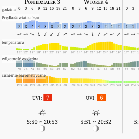
Poniedziałek 3
Wtorek 4
0
3
6
9
12
15
18
21
0
3
6
9
12
15
18
21
0
3
godzina
Prędkość wiatru 
(m/s)
2
3
4
4
3
3
2
2
2
2
3
3
3
2
1
2
1
1
temperatura
13°
12°
12°
18°
21°
22°
22°
16°
16°
14°
14°
21°
24°
24°
24°
19°
17°
15°
1
wilgotność względna
70
74
74
58
50
43
46
57
52
62
66
52
47
43
48
55
56
64
ciśnienie barometryczne
1023
1024
1025
1024
1022
1020
1018
1018
1018
1018
1018
1017
1016
1015
1013
1013
1013
1014
1
7
6
UVI:
UVI:
5:50 ~ 20:53
5:51 ~ 20:52
5