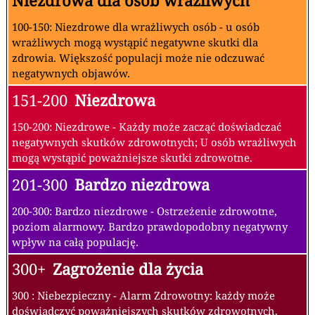
Niezdrowa dla osób wrażliwych
100-150: Niezdrowe dla wrażliwych osób - u osób
wrażliwych mogą wystąpić negatywne skutki dla
zdrowia. Większość populacji może nie odczuwać
negatywnych objawów.
151-200
Niezdrowa
150-200: Niezdrowe - Każdy może zacząć doświadczać
negatywnych skutków zdrowotnych; U osób wrażliwych
mogą wystąpić poważniejsze skutki zdrowotne.
201-300
Bardzo niezdrowa
200-300: Bardzo niezdrowe - Ostrzeżenie zdrowotne,
poziom alarmowy. Bardzo prawdopodobny negatywny
wpływ na całą populację.
300+
Zagrożenie dla życia
300 : Niebezpieczny - Alarm Zdrowotny: każdy może
doświadczyć poważniejszych skutków zdrowotnych.