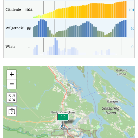
Ciśnienie
1024
1014
Wilgotność
88
46
Wiatr
-
0
+
−