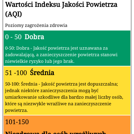
Wartości Indeksu Jakości Powietrza
(AQI)
Poziomy zagrożenia zdrowia
0 - 50
Dobra
0-50: Dobra - Jakość powietrza jest uznawana za
zadowalającą, a zanieczyszczenie powietrza stanowi
niewielkie ryzyko lub jego brak.
51 -100
Średnia
50-100: Średnia - Jakość powietrza jest dopuszczalna;
jednak niektóre zanieczyszczenia mogą być
umiarkowanie szkodliwe dla bardzo małej liczby osób,
które są niezwykle wrażliwe na zanieczyszczenie
powietrza.
101-150