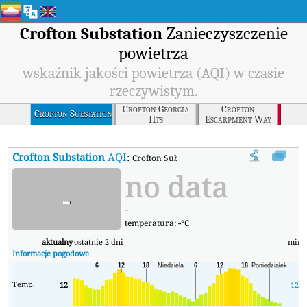
Crofton Substation
Zanieczyszczenie
powietrza
wskaźnik jakości powietrza (AQI) w czasie
rzeczywistym.
Crofton Georgia
Crofton
Crofton Substation
Hts
Escarpment Way
Crofton Substation
AQI
:
Crofton Substation Wskaźnik Jakości Powietr
no data
-
-
temperatura:
-
°C
aktualny
ostatnie 2 dni
min
Informacje pogodowe
Temp.
12
12