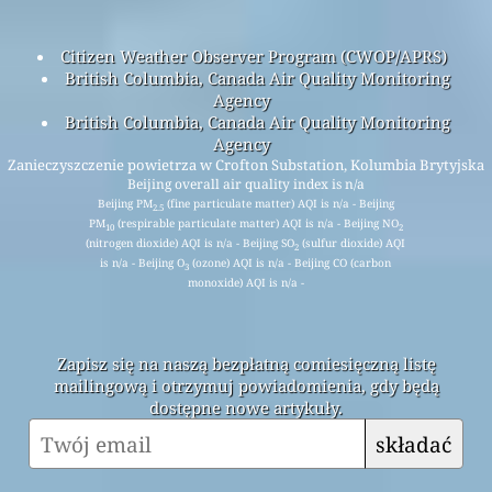
Citizen Weather Observer Program (CWOP/APRS)
British Columbia, Canada Air Quality Monitoring
Agency
British Columbia, Canada Air Quality Monitoring
Agency
Zanieczyszczenie powietrza w Crofton Substation, Kolumbia Brytyjska
Beijing overall air quality index is n/a
Beijing PM
(fine particulate matter) AQI is n/a - Beijing
2.5
PM
(respirable particulate matter) AQI is n/a - Beijing NO
10
2
(nitrogen dioxide) AQI is n/a - Beijing SO
(sulfur dioxide) AQI
2
is n/a - Beijing O
(ozone) AQI is n/a - Beijing CO (carbon
3
monoxide) AQI is n/a -
Zapisz się na naszą bezpłatną comiesięczną listę
mailingową i otrzymuj powiadomienia, gdy będą
dostępne nowe artykuły.
składać