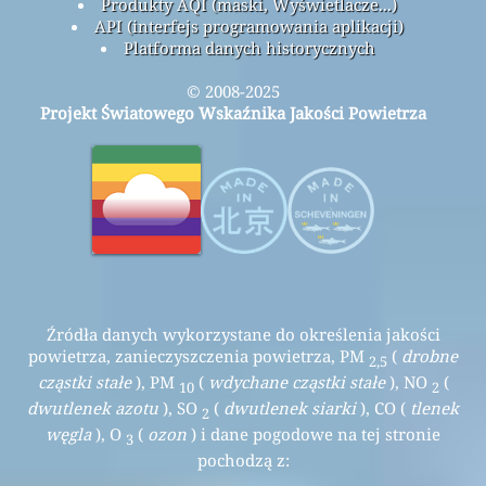
Produkty AQI (maski, Wyświetlacze...)
API (interfejs programowania aplikacji)
Platforma danych historycznych
© 2008-2025
Projekt Światowego Wskaźnika Jakości Powietrza
Źródła danych wykorzystane do określenia jakości
powietrza, zanieczyszczenia powietrza, PM
(
drobne
2,5
cząstki stałe
), PM
(
wdychane cząstki stałe
), NO
(
10
2
dwutlenek azotu
), SO
(
dwutlenek siarki
), CO (
tlenek
2
węgla
), O
(
ozon
) i dane pogodowe na tej stronie
3
pochodzą z: