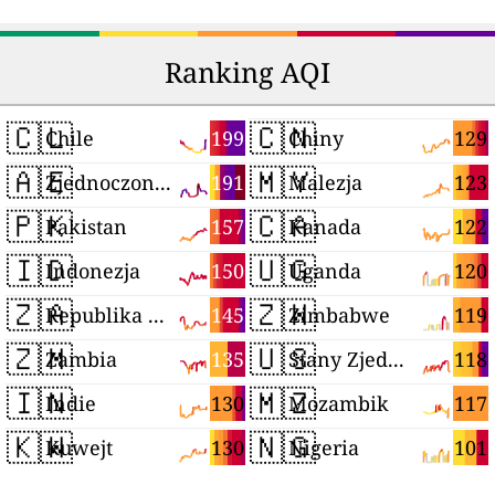
Ranking AQI
🇨🇱
🇨🇳
199
129
Chile
Chiny
🇦🇪
🇲🇾
191
123
Zjednoczone Emiraty Arabskie
Malezja
🇵🇰
🇨🇦
157
122
Pakistan
Kanada
🇮🇩
🇺🇬
150
120
Indonezja
Uganda
🇿🇦
🇿🇼
145
119
Republika Południowej Afryki
Zimbabwe
🇿🇲
🇺🇸
135
118
Zambia
Stany Zjednoczone
🇮🇳
🇲🇿
130
117
Indie
Mozambik
🇰🇼
🇳🇬
130
101
Kuwejt
Nigeria