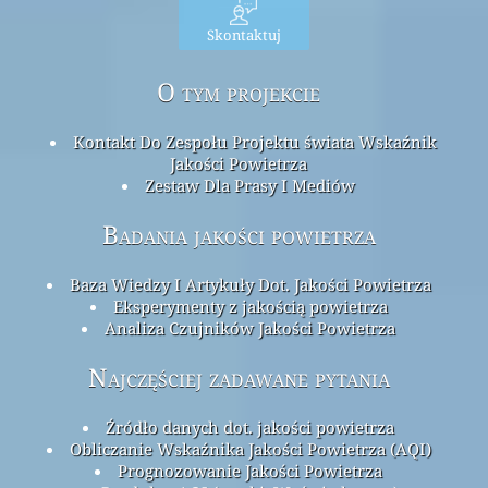
Skontaktuj
O tym projekcie
Kontakt Do Zespołu Projektu świata Wskaźnik
Jakości Powietrza
Zestaw Dla Prasy I Mediów
Badania jakości powietrza
Baza Wiedzy I Artykuły Dot. Jakości Powietrza
Eksperymenty z jakością powietrza
Analiza Czujników Jakości Powietrza
Najczęściej zadawane pytania
Źródło danych dot. jakości powietrza
Obliczanie Wskaźnika Jakości Powietrza (AQI)
Prognozowanie Jakości Powietrza