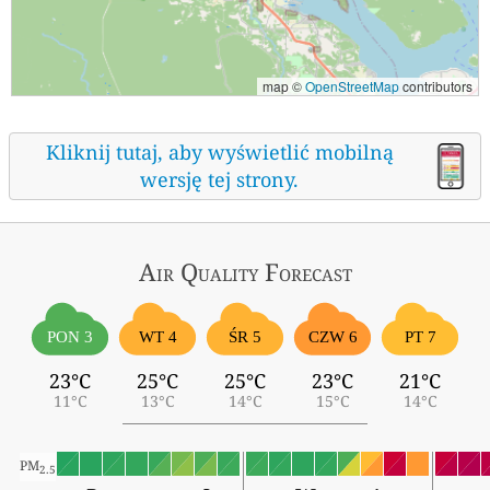
map ©
OpenStreetMap
contributors
Kliknij tutaj, aby wyświetlić mobilną
wersję tej strony.
Air Quality
Forecast
ŚR 5
PON 3
WT 4
CZW 6
PT 7
23°C
25°C
25°C
23°C
21°C
11°C
13°C
14°C
15°C
14°C
PM
2.5