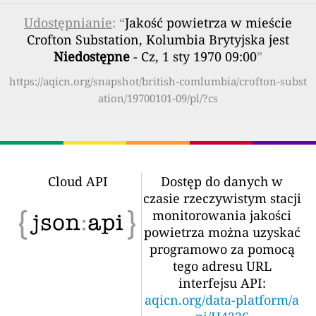
Udostępnianie
: “
Jakość powietrza w mieście
Crofton Substation, Kolumbia Brytyjska jest
Niedostępne
- Cz, 1 sty 1970 09:00
”
https://aqicn.org/snapshot/british-comlumbia/crofton-subst
ation/19700101-09/pl/?cs
Cloud API
Dostęp do danych w
czasie rzeczywistym stacji
monitorowania jakości
powietrza można uzyskać
programowo za pomocą
tego adresu URL
interfejsu API:
aqicn.org/data-platform/a