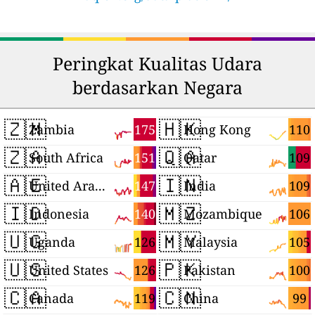
Peringkat Kualitas Udara
berdasarkan Negara
🇿🇲
🇭🇰
175
110
Zambia
Hong Kong
🇿🇦
🇶🇦
151
109
South Africa
Qatar
🇦🇪
🇮🇳
147
109
United Arab Emirates
India
🇮🇩
🇲🇿
140
106
Indonesia
Mozambique
🇺🇬
🇲🇾
126
105
Uganda
Malaysia
🇺🇸
🇵🇰
126
100
United States
Pakistan
🇨🇦
🇨🇳
119
99
Canada
China