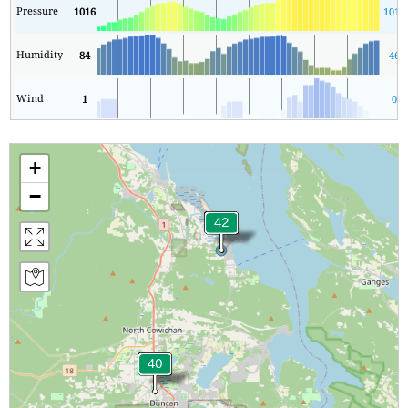
Pressure
1016
1011
Humidity
84
46
Wind
1
0
+
−