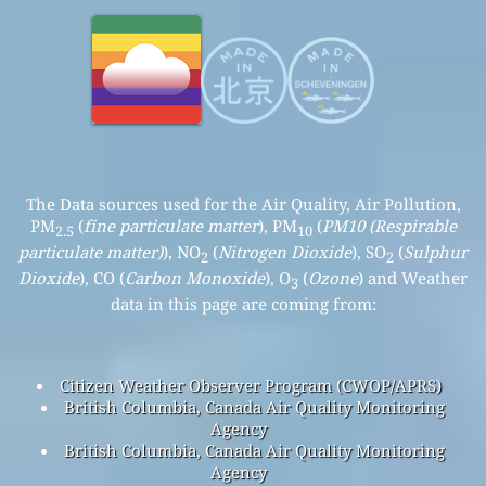
The Data sources used for the Air Quality, Air Pollution,
PM
(
fine particulate matter
), PM
(
PM10 (Respirable
2.5
10
particulate matter)
), NO
(
Nitrogen Dioxide
), SO
(
Sulphur
2
2
Dioxide
), CO (
Carbon Monoxide
), O
(
Ozone
) and Weather
3
data in this page are coming from:
Citizen Weather Observer Program (CWOP/APRS)
British Columbia, Canada Air Quality Monitoring
Agency
British Columbia, Canada Air Quality Monitoring
Agency