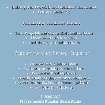
Hubungi Tim Proyek Indeks Kualitas Udara Dunia
Pers dan Media Kit
penelitian kualitas udara
Basis Pengetahuan dan Artikel Kualitas Udara
Eksperimen Kualitas Udara
Analisis Sensor Kualitas Udara
Pertanyaan yang Sering Diajukan
Sumber Data Kualitas Udara
Perhitungan Indeks Kualitas Udara
Peramalan Kualitas Udara
Produk Kualitas Udara (masker, Monitor…)
API (Antarmuka Pemrograman Aplikasi)
Platform Data Historis
© 2008-2025
Proyek Indeks Kualitas Udara Dunia