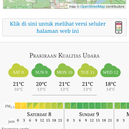
map ©
OpenStreetMap
contributors
Klik di sini untuk melihat versi seluler
halaman web ini
Prakiraan Kualitas Udara
SAT 8
SUN 9
MON 10
TUE 11
WED 12
21°C
20°C
21°C
21°C
18°C
16°C
13°C
13°C
13°C
14°C
PM
2.5
Saturday 8
Sunday 9
0
3
6
9
12
15
18
21
0
3
6
9
12
15
18
21
0
3
jam
Kecepatan angin