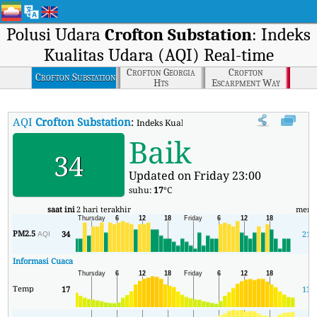
Polusi Udara
Crofton Substation
: Indeks
Kualitas Udara (AQI) Real-time
Crofton Georgia
Crofton
Crofton Substation
Hts
Escarpment Way
AQI
Crofton Substation
:
Indeks Kualitas Udara (AQI) Real-time Crofto
Baik
34
Updated on Friday 23:00
suhu:
17
°C
saat ini
2 hari terakhir
meni
PM2.5
34
21
AQI
Informasi Cuaca
Temp
17
13