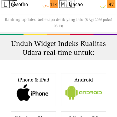
🇱🇸
🇲🇴
114
97
Lesotho
Macao
Ranking updated beberapa detik yang lalu
(8 Agt 2026 pukul
08.13)
Unduh Widget Indeks Kualitas
Udara real-time untuk:
iPhone & iPad
Android