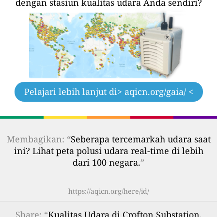
dengan stasiun kualitas udara Anda sendiri?
Pelajari lebih lanjut di
> aqicn.org/gaia/ <
Membagikan: “
Seberapa tercemarkah udara saat
ini? Lihat peta polusi udara real-time di lebih
dari 100 negara.
”
https://aqicn.org/here/id/
Share
: “
Kualitas Udara di Crofton Substation,