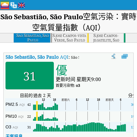
São Sebastião, São Paulo
空氣污染：實時
空氣質量指數（AQI）
Sao Sebastiao, Sao
S.jose Campos-vista
S.jose Campos-
Paulo
Verde, Sao Paulo
jd.satelite, Sao
Paulo
São Sebastião, São Paulo
AQI
:
São Sebastião, São Paulo實時空
優
31
更新时间 星期天9:00
首要污染物:
o3
目前的
過去 2 天
分分
PM2.5
42
30
AQI
PM10
22
19
AQI
O3
31
12
AQI
天氣訊息