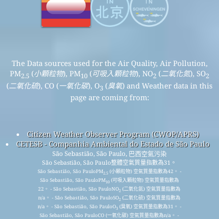
The Data sources used for the Air Quality, Air Pollution,
PM
(
小顆粒物
), PM
(
可吸入顆粒物
), NO
(
二氧化氮
), SO
2.5
10
2
2
(
二氧化硫
), CO (
一氧化碳
), O
(
臭氧
) and Weather data in this
3
page are coming from:
Citizen Weather Observer Program (CWOP/APRS)
CETESB - Companhia Ambiental do Estado de São Paulo
São Sebastião, São Paulo, 巴西空氣污染
São Sebastião, São Paulo整體空氣質量指數為31。
São Sebastião, São PauloPM
(小顆粒物) 空氣質量指數為42。 -
2.5
São Sebastião, São PauloPM
(可吸入顆粒物) 空氣質量指數為
10
22。 - São Sebastião, São PauloNO
(二氧化氮) 空氣質量指數為
2
n/a。 - São Sebastião, São PauloSO
(二氧化硫) 空氣質量指數為
2
n/a。 - São Sebastião, São PauloO
(臭氧) 空氣質量指數為31。 -
3
São Sebastião, São PauloCO (一氧化碳) 空氣質量指數為n/a。 -