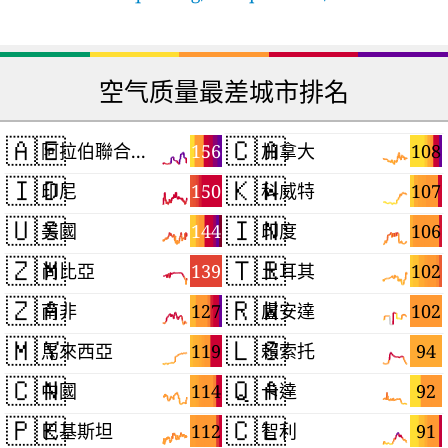
空气质量最差城市排名
🇦🇪
🇨🇦
156
108
阿拉伯聯合大公國
加拿大
🇮🇩
🇰🇼
150
107
印尼
科威特
🇺🇸
🇮🇳
144
106
美國
印度
🇿🇲
🇹🇷
139
102
尚比亞
土耳其
🇿🇦
🇷🇼
127
102
南非
盧安達
🇲🇾
🇱🇸
119
94
馬來西亞
賴索托
🇨🇳
🇶🇦
114
92
中國
卡達
🇵🇰
🇨🇱
112
91
巴基斯坦
智利