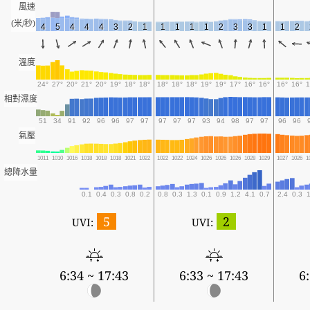
風速
(米/秒)
4
5
4
4
4
3
2
1
1
1
1
1
2
3
3
1
1
2
溫度
24°
27°
20°
21°
20°
19°
18°
18°
18°
18°
18°
19°
19°
17°
16°
16°
16°
16°
1
相對濕度
51
34
91
92
96
96
97
97
97
97
97
93
94
98
97
97
96
96
氣壓
1011
1010
1016
1018
1018
1018
1021
1022
1022
1022
1024
1026
1026
1026
1028
1029
1027
1026
1
總降水量
0.1
0.4
0.3
0.8
0.2
0.8
0.3
1.3
0.1
0.9
1.2
4.1
0.7
2.4
0.3
1
5
2
UVI:
UVI:
6:34 ~ 17:43
6:33 ~ 17:43
6