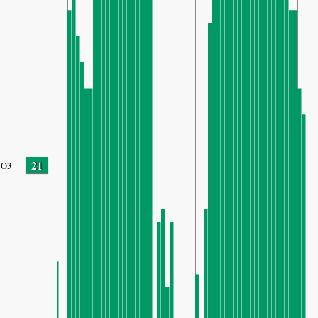
21
O3