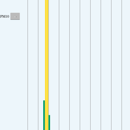
-
PM10