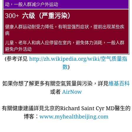
动，一般人群减少户外运动
300+
六级（严重污染）
健康人群运动耐受力降低，有明显强烈症状，提前出现某些疾
病
儿童、老年人和病人应停留在室内，避免体力消耗，一般人群
避免户外活动
(参考详见
http://zh.wikipedia.org/wiki/空气质量指
数
)
如果你想了解更多有關空氣質量與污染，詳見
維基百科
或者
AirNow
有關健康建議詳​​見北京的Richard Saint Cyr MD醫生的
博客：
www.myhealthbeijing.com