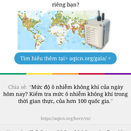
riêng bạn?
Tìm hiểu thêm tại
> aqicn.org/gaia/ <
Chia sẻ: “
Mức độ ô nhiễm không khí của ngày
hôm nay? Kiểm tra mức ô nhiễm không khí trong
thời gian thực, của hơn 100 quốc gia.
”
https://aqicn.org/here/vn/