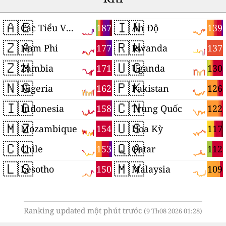
🇦🇪
🇮🇳
187
139
Các Tiểu Vương quốc Ả Rập Thống nhất
Ấn Độ
🇿🇦
🇷🇼
177
137
Nam Phi
Rwanda
🇿🇲
🇺🇬
171
130
Zambia
Uganda
🇳🇬
🇵🇰
162
126
Nigeria
Pakistan
🇮🇩
🇨🇳
158
122
Indonesia
Trung Quốc
🇲🇿
🇺🇸
154
117
Mozambique
Hoa Kỳ
🇨🇱
🇶🇦
153
112
Chile
Qatar
🇱🇸
🇲🇾
150
109
Lesotho
Malaysia
Ranking updated một phút trước
(9 Th08 2026 01:28)