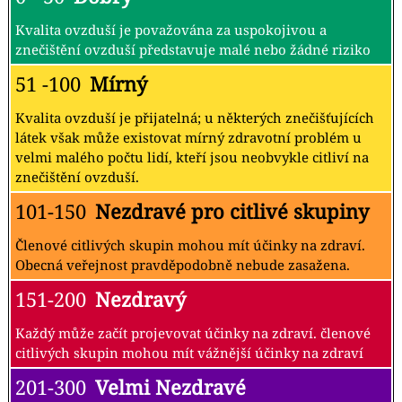
Kvalita ovzduší je považována za uspokojivou a
znečištění ovzduší představuje malé nebo žádné riziko
51 -100
Mírný
Kvalita ovzduší je přijatelná; u některých znečišťujících
látek však může existovat mírný zdravotní problém u
velmi malého počtu lidí, kteří jsou neobvykle citliví na
znečištění ovzduší.
101-150
Nezdravé pro citlivé skupiny
Členové citlivých skupin mohou mít účinky na zdraví.
Obecná veřejnost pravděpodobně nebude zasažena.
151-200
Nezdravý
Každý může začít projevovat účinky na zdraví. členové
citlivých skupin mohou mít vážnější účinky na zdraví
201-300
Velmi Nezdravé