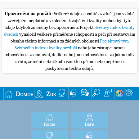
Upozornění na použití
: Veškeré údaje o kvalitě ovzduší jsou v době
zveřejnění neplatné a vzhledem k zajištění kvality mohou být tyto
údaje kdykoli změněny bez upozornění. Projekt
Světový index kvality
ovzduší
vynaložil veškeré přiměřené schopnosti a péči při sestavování
obsahu těchto informací a za žádných okolností
Projektový tým
Světového indexu kvality ovzduší
nebo jeho zástupci nesou
odpovědnost za smluvní, delikt nebo jinou odpovědnost za jakoukoliv
ztrátu, zranění nebo škodu vzniklou přímo nebo nepřímo z
poskytování těchto údajů.
Domov
Zde
Home
Here