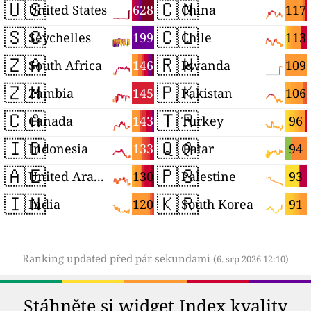
🇺🇸
🇨🇳
628
117
United States
China
🇸🇨
🇨🇱
199
113
Seychelles
Chile
🇿🇦
🇷🇼
146
109
South Africa
Rwanda
🇿🇲
🇵🇰
145
106
Zambia
Pakistan
🇨🇦
🇹🇷
143
96
Canada
Turkey
🇮🇩
🇶🇦
133
94
Indonesia
Qatar
🇦🇪
🇵🇸
130
93
United Arab Emirates
Palestine
🇮🇳
🇰🇷
120
91
India
South Korea
Ranking updated před pár sekundami
(6. srp 2026 12:10)
Stáhněte si widget Index kvality