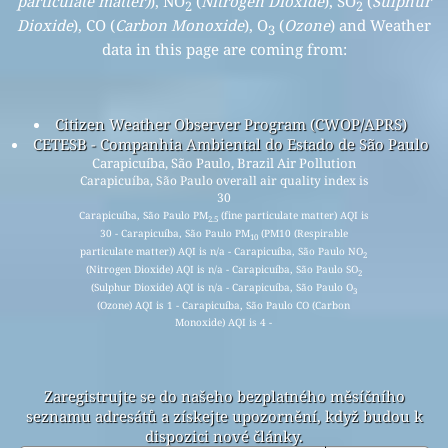
particulate matter)
), NO
(
Nitrogen Dioxide
), SO
(
Sulphur
2
2
Dioxide
), CO (
Carbon Monoxide
), O
(
Ozone
) and Weather
3
data in this page are coming from:
Citizen Weather Observer Program (CWOP/APRS)
CETESB - Companhia Ambiental do Estado de São Paulo
Carapicuíba, São Paulo, Brazil Air Pollution
Carapicuíba, São Paulo overall air quality index is
30
Carapicuíba, São Paulo PM
(fine particulate matter) AQI is
2.5
30 - Carapicuíba, São Paulo PM
(PM10 (Respirable
10
particulate matter)) AQI is n/a - Carapicuíba, São Paulo NO
2
(Nitrogen Dioxide) AQI is n/a - Carapicuíba, São Paulo SO
2
(Sulphur Dioxide) AQI is n/a - Carapicuíba, São Paulo O
3
(Ozone) AQI is 1 - Carapicuíba, São Paulo CO (Carbon
Monoxide) AQI is 4 -
Zaregistrujte se do našeho bezplatného měsíčního
seznamu adresátů a získejte upozornění, když budou k
dispozici nové články.