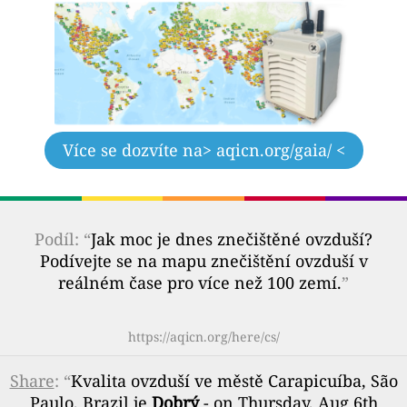
Více se dozvíte na
> aqicn.org/gaia/ <
Podíl: “
Jak moc je dnes znečištěné ovzduší?
Podívejte se na mapu znečištění ovzduší v
reálném čase pro více než 100 zemí.
”
https://aqicn.org/here/cs/
Share
: “
Kvalita ovzduší ve městě Carapicuíba, São
Paulo, Brazil je
Dobrý
- on Thursday, Aug 6th