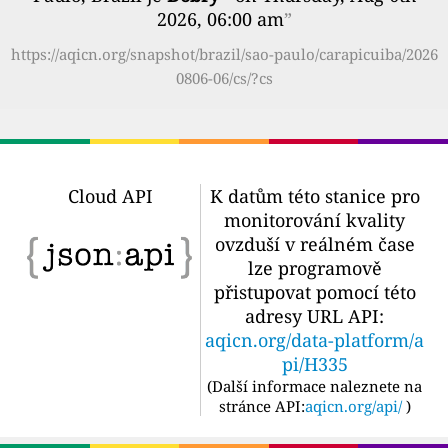
2026, 06:00 am
”
https://aqicn.org/snapshot/brazil/sao-paulo/carapicuiba/2026
0806-06/cs/?cs
Cloud API
K datům této stanice pro
monitorování kvality
ovzduší v reálném čase
lze programově
přistupovat pomocí této
adresy URL API:
aqicn.org/data-platform/a
pi/H335
(
Další informace naleznete na
stránce API:
aqicn.org/api/
)