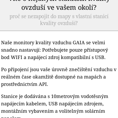
ovzduší ve vašem okolí?
proč se nezapojit do mapy s vlastní stanicí
kvality ovzduší?
Naše monitory kvality vzduchu GAIA se velmi
snadno nastavují: Potřebujete pouze přístupový
bod WIFI a napájecí zdroj kompatibilní s USB.
Po připojení jsou vaše úrovně znečištění vzduchu v
reálném čase okamžitě dostupné na mapách a
prostřednictvím API.
Stanice je dodávána s 10metrovým vodotěsným
napájecím kabelem, USB napájecím zdrojem,
montážním vybavením a volitelným solárním