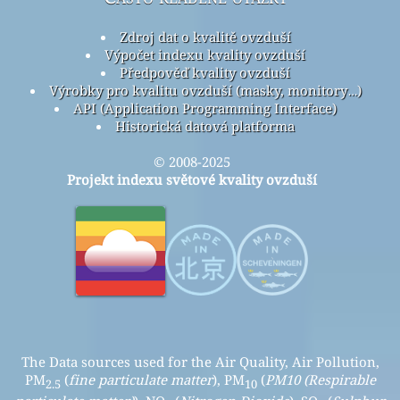
Zdroj dat o kvalitě ovzduší
Výpočet indexu kvality ovzduší
Předpověď kvality ovzduší
Výrobky pro kvalitu ovzduší (masky, monitory…)
API (Application Programming Interface)
Historická datová platforma
© 2008-2025
Projekt indexu světové kvality ovzduší
The Data sources used for the Air Quality, Air Pollution,
PM
(
fine particulate matter
), PM
(
PM10 (Respirable
2.5
10