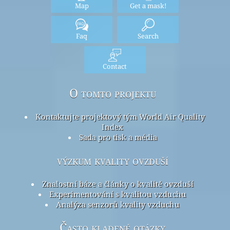
Map
Get a mask!
Faq
Search
Contact
O tomto projektu
Kontaktujte projektový tým World Air Quality
Index
Sada pro tisk a média
výzkum kvality ovzduší
Znalostní báze a články o kvalitě ovzduší
Experimentování s kvalitou vzduchu
Analýza senzorů kvality vzduchu
Často kladené otázky