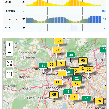
Temp
23
16
Pressure
-
1028
Humidity
75
37
Wind
0
0
+
−