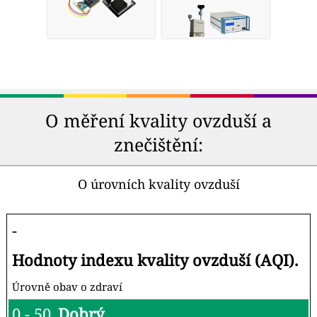
O měření kvality ovzduší a
znečištění:
O úrovních kvality ovzduší
-
Hodnoty indexu kvality ovzduší (AQI).
Úrovně obav o zdraví
0 - 50
Dobrý