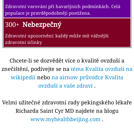
Zdravotní varování při havarijních podmínkách. Celá
populace je pravděpodobněji postižena.
300+
Nebezpečný
Zdravotní upozornění: každý může mít vážnější
zdravotní účinky
Chcete-li se dozvědět více o kvalitě ovzduší a
znečištění, podívejte se na
téma Kvalita ovzduší na
wikipedii
nebo
na airnow průvodce Kvalita
ovzduší a vaše zdraví
.
Velmi užitečné zdravotní rady pekingského lékaře
Richarda Saint Cyr MD najdete na blogu
www.myhealthbeijing.com
.