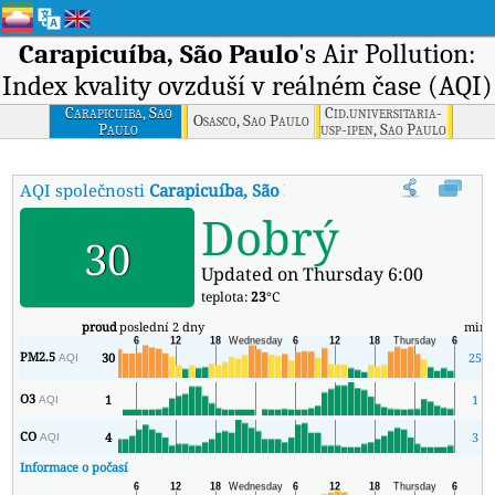
Carapicuíba, São Paulo
's Air Pollution:
Index kvality ovzduší v reálném čase (AQI)
Carapicuiba, Sao
Cid.universitaria-
Osasco, Sao Paulo
Paulo
usp-ipen, Sao Paulo
AQI společnosti
Carapicuíba, São Paulo
:
Index kvality vzduchu v 
Dobrý
30
Updated on Thursday 6:00
teplota:
23
°C
proud
poslední 2 dny
min
PM2.5
30
25
AQI
O3
1
1
AQI
CO
4
3
AQI
Informace o počasí