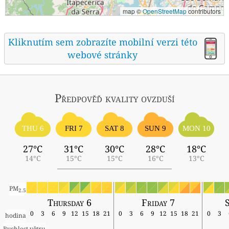
map ©
OpenStreetMap
contributors
Kliknutím sem zobrazíte mobilní verzi této
webové stránky
Předpověď kvality ovzduší
THU 6
FRI 7
SAT 8
SUN 9
MON 10
27°C
31°C
30°C
28°C
18°C
14°C
15°C
15°C
16°C
13°C
PM
2.5
Thursday 6
Friday 7
0
3
6
9
12
15
18
21
0
3
6
9
12
15
18
21
0
3
hodina
Rychlost větru