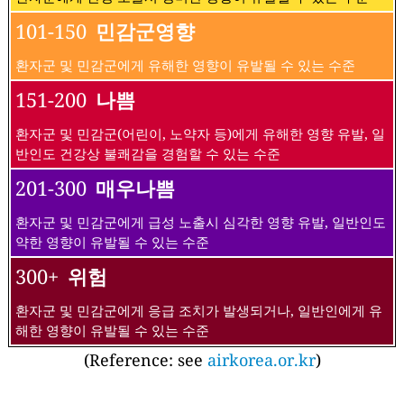
대기질 및 환경 오염 측정에 관하여 :
대기질 지수 단계에 대하여
AQI
지수구분
구간의미
0 - 50
좋음
대기오염 관련 질환자군에서도 영향이 유발되지 않을 수준
51 -100
보통
환자군에게 만성 노출시 경미한 영향이 유발될 수 있는 수준
101-150
민감군영향