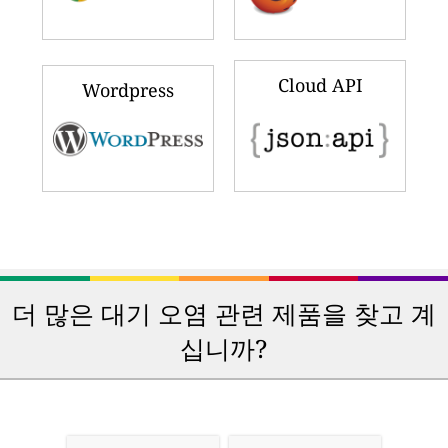
iPhone & iPad
Android
Windows Phone
Windows PC
Google Chrome
Firefox