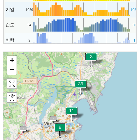
기압
1020
1020
습도
54
50
바람
3
1
+
−