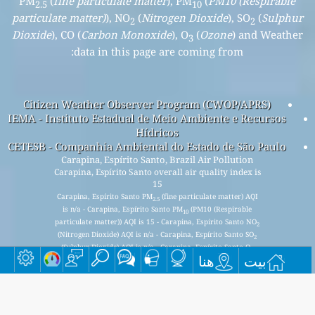
PM
(
fine particulate matter
), PM
(
PM10 (Respirable
2.5
10
particulate matter)
), NO
(
Nitrogen Dioxide
), SO
(
Sulphur
2
2
Dioxide
), CO (
Carbon Monoxide
), O
(
Ozone
) and Weather
3
data in this page are coming from:
Citizen Weather Observer Program (CWOP/APRS)
IEMA - Instituto Estadual de Meio Ambiente e Recursos
Hídricos
CETESB - Companhia Ambiental do Estado de São Paulo
Carapina, Espírito Santo, Brazil Air Pollution
Carapina, Espírito Santo overall air quality index is
15
Carapina, Espírito Santo PM
(fine particulate matter) AQI
2.5
is n/a - Carapina, Espírito Santo PM
(PM10 (Respirable
10
particulate matter)) AQI is 15 - Carapina, Espírito Santo NO
2
(Nitrogen Dioxide) AQI is n/a - Carapina, Espírito Santo SO
2
(Sulphur Dioxide) AQI is n/a - Carapina, Espírito Santo O
3
بيت
هنا
(Ozone) AQI is n/a - Carapina, Espírito Santo CO (Carbon
Monoxide) AQI is n/a -