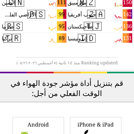
🇨🇳
🇲🇿
1
111
150
موزمبيق
الصين
🇵🇸
🇿🇦
6
99
142
جنوب أفريقيا
الأراضي الفلسطينية
🇷🇸
🇹🇯
6
95
136
طاجيكستان
صربيا
🇹🇷
🇮🇩
5
89
131
إندونيسيا
تركيا
Ranking updated منذ ١٤ ثانية
(٧ أغسطس ٢٠٢٦ ٠٥:٢٦)
قم بتنزيل أداة مؤشر جودة الهواء في
الوقت الفعلي من أجل:
Android
iPhone & iPad