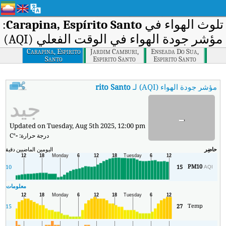
تلوث الهواء في
Carapina, Espírito Santo
:
مؤشر جودة الهواء في الوقت الفعلي (AQI)
Carapina, Espirito
Jardim Camburi,
Enseada Do Sua,
Santo
Espirito Santo
Espirito Santo
مؤشر جودة الهواء (AQI) لـ
Carapina, Espírito Santo
.
:
مؤشر جودة الهواء في الوقت الفع
جيد
-
Updated on Tuesday, Aug 5th 2025, 12:00 pm
درجة حرارة:
-
°C
حاضِر
اليومين الماضيين
دقيقة
ال
PM10
10
15
AQI
معلومات ال
Temp
15
27