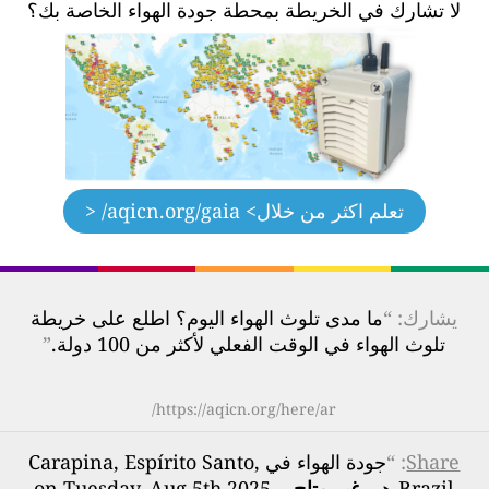
لا تشارك في الخريطة بمحطة جودة الهواء الخاصة بك؟
تعلم اكثر من خلال
> aqicn.org/gaia/ <
يشارك: “
ما مدى تلوث الهواء اليوم؟ اطلع على خريطة
تلوث الهواء في الوقت الفعلي لأكثر من 100 دولة.
”
https://aqicn.org/here/ar/
Share
: “
جودة الهواء في Carapina, Espírito Santo,
Brazil هي
غير متاح
- on Tuesday, Aug 5th 2025,