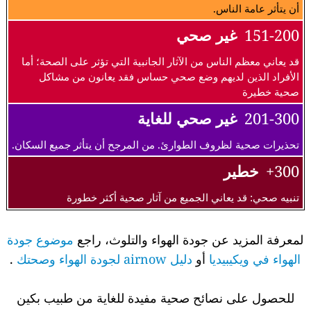
أن يتأثر عامة الناس.
151-200
غير صحي
قد يعاني معظم الناس من الآثار الجانبية التي تؤثر على الصحة؛ أما
الأفراد الذين لديهم وضع صحي حساس فقد يعانون من مشاكل
صحية خطيرة
201-300
غير صحي للغاية
تحذيرات صحية لظروف الطوارئ. من المرجح أن يتأثر جميع السكان.
300+
خطير
تنبيه صحي: قد يعاني الجميع من آثار صحية أكثر خطورة
لمعرفة المزيد عن جودة الهواء والتلوث، راجع
موضوع جودة
الهواء في ويكيبيديا
أو
دليل airnow لجودة الهواء وصحتك
.
للحصول على نصائح صحية مفيدة للغاية من طبيب بكين