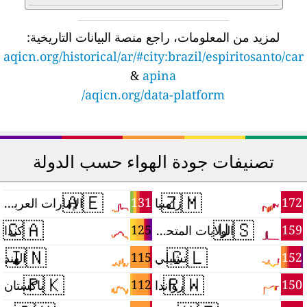
لمزيد من المعلومات، راجع منصة البيانات التاريخية:
aqicn.org/historical/ar/#city:brazil/espiritosanto/car
&
apina
aqicn.org/data-platform/
تصنيفات جودة الهواء حسب الدولة
🇦🇪
🇿🇲
7
131
172
زامبيا
الإمارات العربية المتحدة
🇨🇦
🇺🇸
6
125
159
الولايات المتحدة
كندا
🇮🇳
🇨🇱
5
115
152
تشيلي
الهند
🇵🇰
🇷🇼
4
112
150
رواندا
باكستان