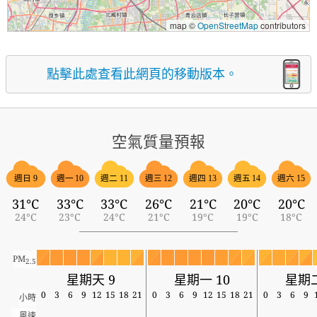
map ©
OpenStreetMap
contributors
點擊此處查看此網頁的移動版本。
空氣質量預報
週日 9
週一 10
週二 11
週三 12
週四 13
週五 14
週六 15
31°C
33°C
33°C
26°C
21°C
20°C
20°C
24°C
23°C
24°C
21°C
19°C
19°C
18°C
PM
2.5
星期天 9
星期一 10
星期二
0
3
6
9
12
15
18
21
0
3
6
9
12
15
18
21
0
3
6
9
小時
風速