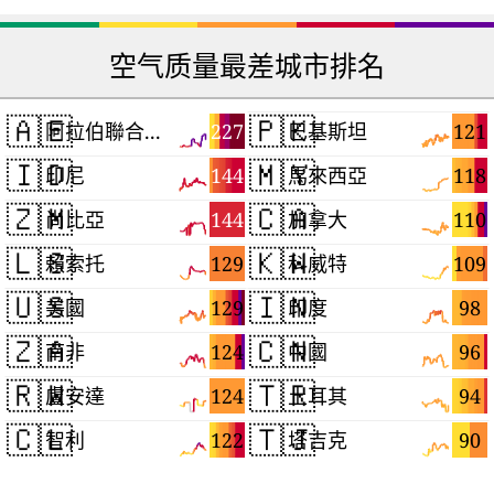
空气质量最差城市排名
🇦🇪
🇵🇰
227
121
阿拉伯聯合大公國
巴基斯坦
🇮🇩
🇲🇾
144
118
印尼
馬來西亞
🇿🇲
🇨🇦
144
110
尚比亞
加拿大
🇱🇸
🇰🇼
129
109
賴索托
科威特
🇺🇸
🇮🇳
129
98
美國
印度
🇿🇦
🇨🇳
124
96
南非
中國
🇷🇼
🇹🇷
124
94
盧安達
土耳其
🇨🇱
🇹🇯
122
90
智利
塔吉克