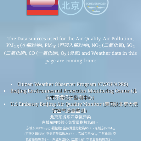
The Data sources used for the Air Quality, Air Pollution,
PM
(
小顆粒物
), PM
(
可吸入顆粒物
), NO
(
二氧化氮
), SO
2.5
10
2
2
(
二氧化硫
), CO (
一氧化碳
), O
(
臭氧
) and Weather data in this
3
page are coming from:
Citizen Weather Observer Program (CWOP/APRS)
Beijing Environmental Protection Monitoring Center (北
京市环境保护监测中心)
U.S Embassy Beijing Air Quality Monitor (美国驻北京大使
馆空气质量监测)
北京东城东四空氣污染
东城东四整體空氣質量指數為65。
东城东四PM
(小顆粒物) 空氣質量指數為65。 - 东城东四PM
2.5
10
(可吸入顆粒物) 空氣質量指數為37。 - 东城东四NO
(二氧化氮) 空
2
氣質量指數為9。 - 东城东四SO
(二氧化硫) 空氣質量指數為3。 -
2