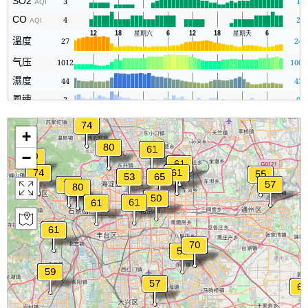
SO2
3
1
AQI
CO
4
2
AQI
溫度
27
24
气压
1012
1007
濕度
44
43
風速
2
0
+
−