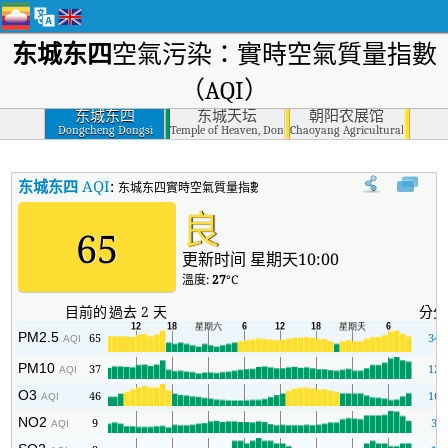
东城东四
空氣污染：實時空氣質量指數
（AQI）
东城东四
东城天坛
朝阳农展馆
Dongcheng Dongsi
Temple of Heaven, Dongcheng
Chaoyang Agricultural Exhibiti
东城东四
AQI
:
东城东四實時空氣質量指數（AQI）。
良
65
更新时间 星期天10:00
溫度:
27
°C
目前的
過去 2 天
分分
PM2.5
65
34
AQI
PM10
37
12
AQI
O3
46
16
AQI
NO2
9
3
AQI