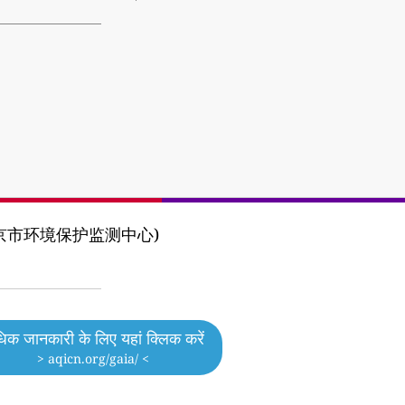
ter (北京市环境保护监测中心)
िक जानकारी के लिए यहां क्लिक करें
> aqicn.org/gaia/ <