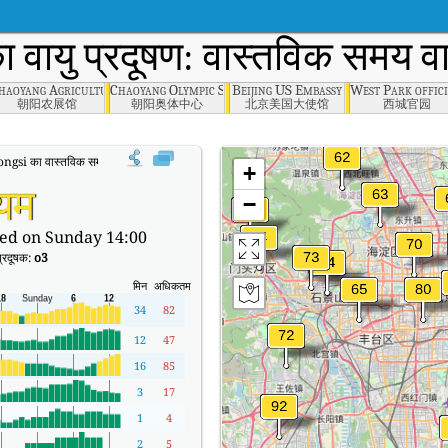
 वायु प्रदूषण: वास्तविक समय वा
ngcheng
haoyang Agricultural Exhibition Hall
Chaoyang Olympic Sports Center
Beijing US Embassy
West Park offici
朝阳农展馆
朝阳奥体中心
北京美国大使馆
西城官园
i का वास्तविक समय वायु गुणवत्ता सूचकांक (AQI)।
+
्यम
−
ed on Sunday 14:00
प्रदूषक:
o3
मिन
अधिकतम
34
82
12
47
16
85
3
17
1
4
2
5