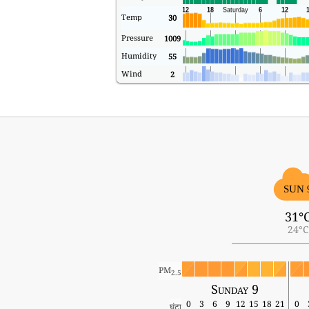
Temp
30
Pressure
1009
Humidity
55
Wind
2
SUN 
31°
24°C
PM
2.5
Sunday 9
0
3
6
9
12
15
18
21
0
घंटा