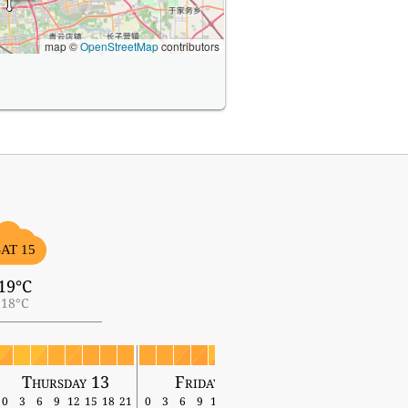
map ©
OpenStreetMap
contributors
SAT 15
19°C
18°C
Thursday 13
Friday 14
Saturday 15
0
3
6
9
12
15
18
21
0
3
6
9
12
15
18
21
0
3
6
9
12
15
18