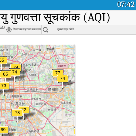
07:42
यु गुणवत्ता सूचकांक (AQI)
als
निकटतम शहर का पता लगाएं
दूसरा शहर खोजें