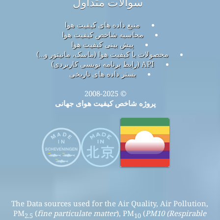
سوالات متداول
منبع داده های کیفیت هوا
محاسبه شاخص کیفیت هوا
پیش بینی کیفیت هوا
محصولات با کیفیت هوا (ماسک، مانیتور و…)
API (رابط برنامه نویسی کاربردی)
بستر داده های تاریخی
© 2008-2025
پروژه شاخص کیفیت هوای جهانی
The Data sources used for the Air Quality, Air Pollution,
PM
(
fine particulate matter
), PM
(
PM10 (Respirable
2.5
10