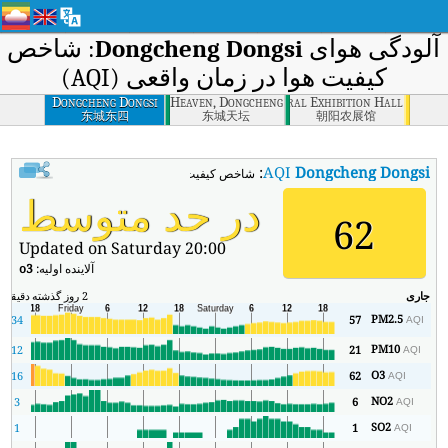
آلودگی هوای
Dongcheng Dongsi
: شاخص
کیفیت هوا در زمان واقعی (AQI)
Dongcheng Dongsi
Temple of Heaven, Dongcheng
Chaoyang Agricultural Exhibition Hall
东城东四
东城天坛
朝阳农展馆
:
AQI
Dongcheng Dongsi
شاخص کیفیت هوای بی‌درنگ Dongcheng Dongsi (AQI).
در حد متوسط
62
Updated on Saturday 20:00
آلاینده اولیه:
o3
جاری
2 روز گذشته
دقیقه
حد
PM2.5
34
57
AQI
PM10
12
21
AQI
O3
6
16
62
AQI
NO2
3
6
AQI
SO2
1
1
AQI