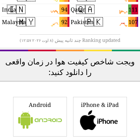
🇮🇳
🇶🇦
5
94
111
India
Qatar
🇲🇾
🇵🇰
5
92
107
Malaysia
Pakistan
Ranking updated چند ثانیه پیش
(۸ اوت ۲۰۲۶ ۱۲:۵۷)
ویجت شاخص کیفیت هوا در زمان واقعی
را دانلود کنید:
Android
iPhone & iPad