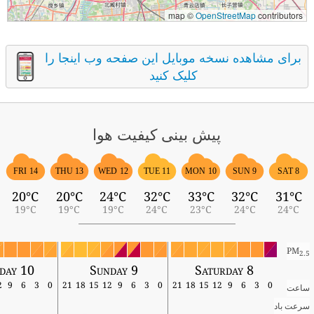
map ©
OpenStreetMap
contributors
برای مشاهده نسخه موبایل این صفحه وب اینجا را
کلیک کنید
پیش بینی کیفیت هوا
FRI 14
THU 13
WED 12
TUE 11
MON 10
SUN 9
SAT 8
20°C
20°C
24°C
32°C
33°C
32°C
31°C
19°C
19°C
19°C
24°C
23°C
24°C
24°C
PM
2.5
day 10
Sunday 9
Saturday 8
12
9
6
3
0
21
18
15
12
9
6
3
0
21
18
15
12
9
6
3
0
ساعت
سرعت باد