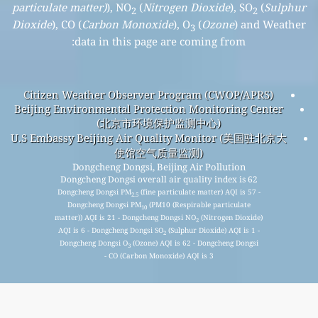
particulate matter)
), NO
(
Nitrogen Dioxide
), SO
(
Sulphur
2
2
Dioxide
), CO (
Carbon Monoxide
), O
(
Ozone
) and Weather
3
data in this page are coming from:
Citizen Weather Observer Program (CWOP/APRS)
Beijing Environmental Protection Monitoring Center
(北京市环境保护监测中心)
U.S Embassy Beijing Air Quality Monitor (美国驻北京大
使馆空气质量监测)
Dongcheng Dongsi, Beijing Air Pollution
Dongcheng Dongsi overall air quality index is 62
Dongcheng Dongsi PM
(fine particulate matter) AQI is 57 -
2.5
Dongcheng Dongsi PM
(PM10 (Respirable particulate
10
matter)) AQI is 21 - Dongcheng Dongsi NO
(Nitrogen Dioxide)
2
AQI is 6 - Dongcheng Dongsi SO
(Sulphur Dioxide) AQI is 1 -
2
Dongcheng Dongsi O
(Ozone) AQI is 62 - Dongcheng Dongsi
3
CO (Carbon Monoxide) AQI is 3 -
برای لیست پستی ماهانه رایگان ما ثبت نام کنید و در صورت در