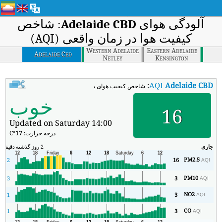
آلودگی هوای
Adelaide CBD
: شاخص
کیفیت هوا در زمان واقعی (AQI)
Western Adelaide
Eastern Adelaide
Adelaide Cbd
Netley
Kensington
:
AQI
Adelaide CBD
شاخص کیفیت هوای بی‌درنگ Adelaide CBD (AQI).
خوب
16
Updated on Saturday 14:00
درجه حرارت:
17
°C
جاری
2 روز گذشته
دقیقه
حد
PM2.5
2
16
AQI
PM10
3
3
AQI
NO2
1
3
AQI
CO
1
3
AQI