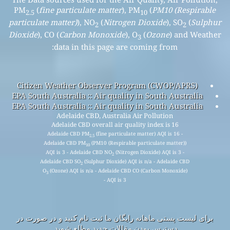
PM
(
fine particulate matter
), PM
(
PM10 (Respirable
2.5
10
particulate matter)
), NO
(
Nitrogen Dioxide
), SO
(
Sulphur
2
2
Dioxide
), CO (
Carbon Monoxide
), O
(
Ozone
) and Weather
3
data in this page are coming from:
Citizen Weather Observer Program (CWOP/APRS)
EPA South Australia :: Air quality in South Australia
EPA South Australia :: Air quality in South Australia
Adelaide CBD, Australia Air Pollution
Adelaide CBD overall air quality index is 16
Adelaide CBD PM
(fine particulate matter) AQI is 16 -
2.5
Adelaide CBD PM
(PM10 (Respirable particulate matter))
10
AQI is 3 - Adelaide CBD NO
(Nitrogen Dioxide) AQI is 3 -
2
Adelaide CBD SO
(Sulphur Dioxide) AQI is n/a - Adelaide CBD
2
O
(Ozone) AQI is n/a - Adelaide CBD CO (Carbon Monoxide)
3
AQI is 3 -
برای لیست پستی ماهانه رایگان ما ثبت نام کنید و در صورت در
دسترس بودن مقالات جدید مطلع شوید.