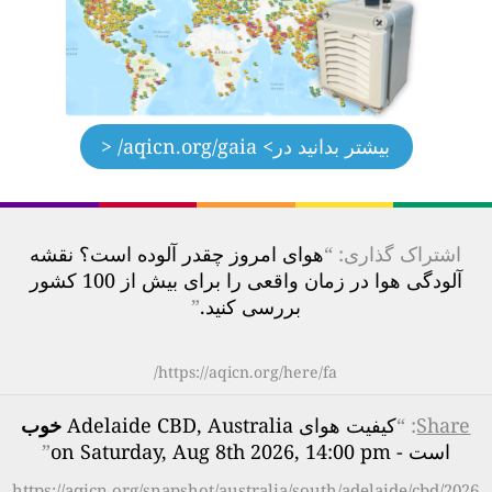
بیشتر بدانید در
> aqicn.org/gaia/ <
اشتراک گذاری: “
هوای امروز چقدر آلوده است؟ نقشه
آلودگی هوا در زمان واقعی را برای بیش از 100 کشور
بررسی کنید.
”
https://aqicn.org/here/fa/
Share
: “
کیفیت هوای Adelaide CBD, Australia
خوب
است - on Saturday, Aug 8th 2026, 14:00 pm
”
https://aqicn.org/snapshot/australia/south/adelaide/cbd/2026