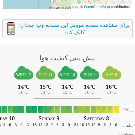
map ©
OpenStreetMap
contributors
برای مشاهده نسخه موبایل این صفحه وب اینجا را
کلیک کنید
پیش بینی کیفیت هوا
WED 12
TUE 11
MON 10
SUN 9
SAT 8
14°C
15°C
14°C
14°C
16°C
10°C
11°C
12°C
10°C
11°C
PM
2.5
day 10
Sunday 9
Saturday 8
12
9
6
3
0
21
18
15
12
9
6
3
0
21
18
15
12
9
6
3
0
ساعت
سرعت باد