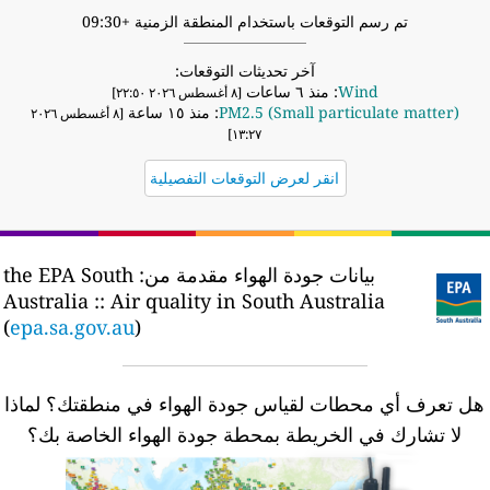
تم رسم التوقعات باستخدام المنطقة الزمنية +09:30
آخر تحديثات التوقعات:
Wind
: منذ ٦ ساعات
[٨ أغسطس ٢٠٢٦ ٢٢:٥٠]
PM2.5 (Small particulate matter)
: منذ ١٥ ساعة
[٨ أغسطس ٢٠٢٦
١٣:٢٧]
انقر لعرض التوقعات التفصيلية
بيانات جودة الهواء مقدمة من:
the EPA South
Australia :: Air quality in South Australia
(
epa.sa.gov.au
)
ل تعرف أي محطات لقياس جودة الهواء في منطقتك؟
لماذا
لا تشارك في الخريطة بمحطة جودة الهواء الخاصة بك؟