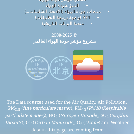
التنبؤ بجودة الهواء
منتجات جودة الهواء (الأقنعة، الشاشات...)
API (واجهة برمجة التطبيقات)
منصة البيانات التاريخية
© 2008-2025
مشروع مؤشر جودة الهواء العالمي
The Data sources used for the Air Quality, Air Pollution,
PM
(
fine particulate matter
), PM
(
PM10 (Respirable
2.5
10
particulate matter)
), NO
(
Nitrogen Dioxide
), SO
(
Sulphur
2
2
Dioxide
), CO (
Carbon Monoxide
), O
(
Ozone
) and Weather
3
data in this page are coming from: