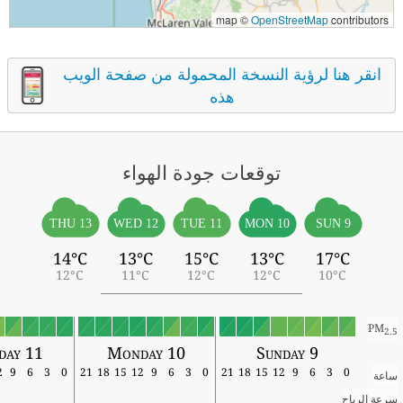
map ©
OpenStreetMap
contributors
انقر هنا لرؤية النسخة المحمولة من صفحة الويب
هذه
توقعات جودة الهواء
THU 13
WED 12
TUE 11
MON 10
SUN 9
14°C
13°C
15°C
13°C
17°C
12°C
11°C
12°C
12°C
10°C
PM
2.5
sday 11
Monday 10
Sunday 9
12
9
6
3
0
21
18
15
12
9
6
3
0
21
18
15
12
9
6
3
0
ساعة
سرعة الرياح