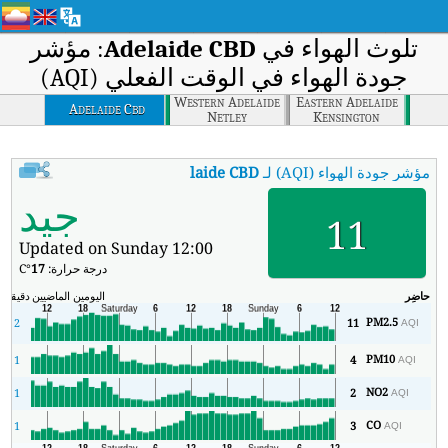
تلوث الهواء في
Adelaide CBD
: مؤشر
جودة الهواء في الوقت الفعلي (AQI)
Western Adelaide
Eastern Adelaide
Adelaide Cbd
Netley
Kensington
مؤشر جودة الهواء (AQI) لـ
Adelaide CBD
.
:
مؤشر جودة الهواء في الوقت الفعلي (AQI) في e CBD
جيد
11
Updated on Sunday 12:00
درجة حرارة:
17
°C
حاضِر
اليومين الماضيين
دقيقة
ال
PM2.5
2
11
AQI
PM10
1
4
AQI
NO2
1
2
AQI
CO
1
3
AQI