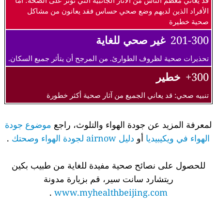
قد يعاني معظم الناس من الآثار الجانبية التي تؤثر على الصحة؛ أما
الأفراد الذين لديهم وضع صحي حساس فقد يعانون من مشاكل
صحية خطيرة
201-300
غير صحي للغاية
تحذيرات صحية لظروف الطوارئ. من المرجح أن يتأثر جميع السكان.
300+
خطير
تنبيه صحي: قد يعاني الجميع من آثار صحية أكثر خطورة
لمعرفة المزيد عن جودة الهواء والتلوث، راجع
موضوع جودة
الهواء في ويكيبيديا
أو
دليل airnow لجودة الهواء وصحتك
.
للحصول على نصائح صحية مفيدة للغاية من طبيب بكين
ريتشارد سانت سير، قم بزيارة مدونة
.
www.myhealthbeijing.com