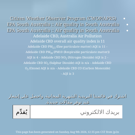
Citizen Weather Observer Program (CWOP/APRS)
EPA South Australia :: Air quality in South Australia
EPA South Australia :: Air quality in South Australia
Adelaide CBD, Australia Air Pollution
Adelaide CBD overall air quality index is 11
Adelaide CBD PM
(fine particulate matter) AQI is 11 -
2.5
Adelaide CBD PM
(PM10 (Respirable particulate matter))
10
AQI is 4 - Adelaide CBD NO
(Nitrogen Dioxide) AQI is 2 -
2
Adelaide CBD SO
(Sulphur Dioxide) AQI is n/a - Adelaide CBD
2
O
(Ozone) AQI is n/a - Adelaide CBD CO (Carbon Monoxide)
3
AQI is 3 -
اشترك في قائمتنا البريدية الشهرية المجانية، واحصل على إشعار
عند توفر مقالات جديدة.
يُقدِّم
This page has been generated on Sunday, Aug 9th 2026, 12:35 pm CST from jp2n