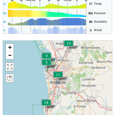
Temp
12
17
Pressure
1
991
991
Humidity
43
80
Wind
0
3
+
−