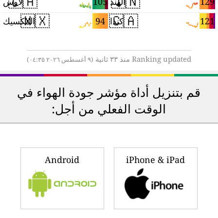
🇱🇦
🇮🇳
8
105
129
الهند
لاوس
🇲🇽
🇨🇦
7
94
121
كندا
المكسيك
Ranking updated منذ ٣٣ ثانية
(٩ أغسطس ٢٠٢٦ ٠٤:٣٥)
قم بتنزيل أداة مؤشر جودة الهواء في
الوقت الفعلي من أجل:
Android
iPhone & iPad