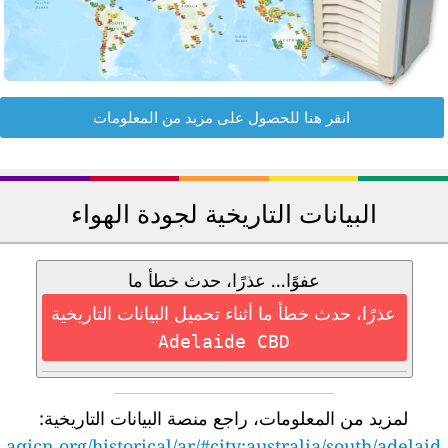
انقر هنا للحصول على مزيد من المعلومات
البيانات التاريخية لجودة الهواء
عفوًا... عذرًا، حدث خطأ ما
عذرًا، حدث خطأ ما أثناء تحميل البيانات التاريخية
Adelaide CBD
لمزيد من المعلومات، راجع منصة البيانات التاريخية:
aqicn.org/historical/ar/#city:australia/south/adelaid