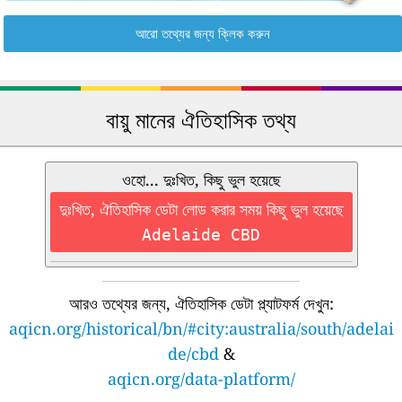
আরো তথ্যের জন্য ক্লিক করুন
বায়ু মানের ঐতিহাসিক তথ্য
ওহো... দুঃখিত, কিছু ভুল হয়েছে
দুঃখিত, ঐতিহাসিক ডেটা লোড করার সময় কিছু ভুল হয়েছে
Adelaide CBD
আরও তথ্যের জন্য, ঐতিহাসিক ডেটা প্ল্যাটফর্ম দেখুন:
aqicn.org/historical/bn/#city:australia/south/adelai
de/cbd
&
aqicn.org/data-platform/