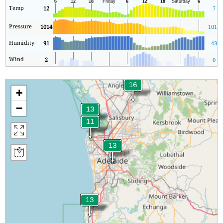
Temp
12
7
Pressure
1014
1014
Humidity
91
43
Wind
2
0
+
−