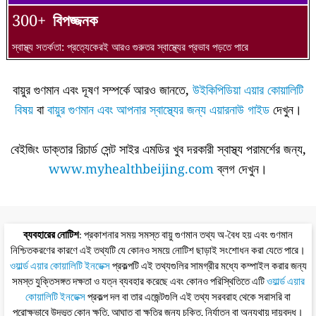
300+
বিপজ্জনক
স্বাস্থ্য সতর্কতা: প্রত্যেকেরই আরও গুরুতর স্বাস্থ্যের প্রভাব পড়তে পারে
বায়ুর গুণমান এবং দূষণ সম্পর্কে আরও জানতে,
উইকিপিডিয়া এয়ার কোয়ালিটি
বিষয়
বা
বায়ুর গুণমান এবং আপনার স্বাস্থ্যের জন্য এয়ারনাউ গাইড
দেখুন।
বেইজিং ডাক্তার রিচার্ড সেন্ট সাইর এমডির খুব দরকারী স্বাস্থ্য পরামর্শের জন্য,
www.myhealthbeijing.com
ব্লগ দেখুন।
ব্যবহারের নোটিশ
: প্রকাশনার সময় সমস্ত বায়ু গুণমান তথ্য অ-বৈধ হয় এবং গুণমান
নিশ্চিতকরণের কারণে এই তথ্যটি যে কোনও সময়ে নোটিশ ছাড়াই সংশোধন করা যেতে পারে।
ওয়ার্ল্ড এয়ার কোয়ালিটি ইনডেক্স
প্রকল্পটি এই তথ্যগুলির সামগ্রীর মধ্যে কম্পাইল করার জন্য
সমস্ত যুক্তিসঙ্গত দক্ষতা ও যত্ন ব্যবহার করেছে এবং কোনও পরিস্থিতিতে এটি
ওয়ার্ল্ড এয়ার
কোয়ালিটি ইনডেক্স
প্রকল্প দল বা তার এজেন্টগুলি এই তথ্য সরবরাহ থেকে সরাসরি বা
পরোক্ষভাবে উদ্ভূত কোন ক্ষতি, আঘাত বা ক্ষতির জন্য চুক্তি, নির্যাতন বা অন্যথায় দায়বদ্ধ।