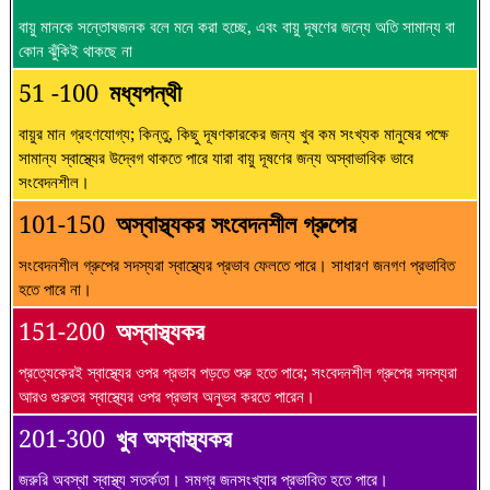
বায়ু মানকে সন্তোষজনক বলে মনে করা হচ্ছে, এবং বায়ু দূষণের জন্যে অতি সামান্য বা
কোন ঝুঁকিই থাকছে না
51 -100
মধ্যপন্থী
বায়ুর মান গ্রহণযোগ্য; কিন্তু, কিছু দূষণকারকের জন্য খুব কম সংখ্যক মানুষের পক্ষে
সামান্য স্বাস্থ্যের উদ্বেগ থাকতে পারে যারা বায়ু দূষণের জন্য অস্বাভাবিক ভাবে
সংবেদনশীল।
101-150
অস্বাস্থ্যকর সংবেদনশীল গ্রুপের
সংবেদনশীল গ্রুপের সদস্যরা স্বাস্থ্যের প্রভাব ফেলতে পারে। সাধারণ জনগণ প্রভাবিত
হতে পারে না।
151-200
অস্বাস্থ্যকর
প্রত্যেকেরই স্বাস্থ্যের ওপর প্রভাব পড়তে শুরু হতে পারে; সংবেদনশীল গ্রুপের সদস্যরা
আরও গুরুতর স্বাস্থ্যের ওপর প্রভাব অনুভব করতে পারেন।
201-300
খুব অস্বাস্থ্যকর
জরুরি অবস্থা স্বাস্থ্য সতর্কতা। সমগ্র জনসংখ্যার প্রভাবিত হতে পারে।