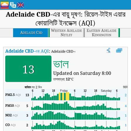
Adelaide CBD
-এর বায়ু দূষণ: রিয়েল-টাইম এয়ার
কোয়ালিটি ইনডেক্স (AQI)
Western Adelaide
Eastern Adelaide
Adelaide Cbd
Netley
Kensington
Adelaide CBD
-এর AQI
:
Adelaide CBD-এর রিয়েল-টাইম এয়ার কোয়ালিটি ইনডেক্স (AQI)।
ভাল
13
Updated on Saturday 8:00
তাপমাত্রা:
12
°C
বর্তমান
গত 2 দিন
মিনিট
স
PM2.5
13
2
AQI
PM10
5
4
AQI
NO2
3
1
AQI
CO
2
1
AQI