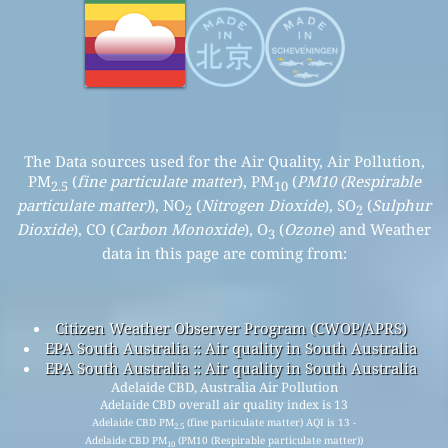
The Data sources used for the Air Quality, Air Pollution,
PM
(
fine particulate matter
), PM
(
PM10 (Respirable
2.5
10
particulate matter)
), NO
(
Nitrogen Dioxide
), SO
(
Sulphur
2
2
Dioxide
), CO (
Carbon Monoxide
), O
(
Ozone
) and Weather
3
data in this page are coming from:
Citizen Weather Observer Program (CWOP/APRS)
EPA South Australia :: Air quality in South Australia
EPA South Australia :: Air quality in South Australia
Adelaide CBD, Australia Air Pollution
Adelaide CBD overall air quality index is 13
Adelaide CBD PM
(fine particulate matter) AQI is 13 -
2.5
Adelaide CBD PM
(PM10 (Respirable particulate matter))
10