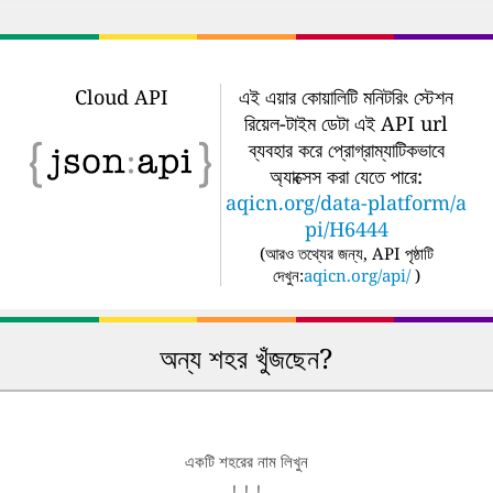
Cloud API
এই এয়ার কোয়ালিটি মনিটরিং স্টেশন
রিয়েল-টাইম ডেটা এই API url
ব্যবহার করে প্রোগ্রাম্যাটিকভাবে
অ্যাক্সেস করা যেতে পারে:
aqicn.org/data-platform/a
pi/H6444
(
আরও তথ্যের জন্য, API পৃষ্ঠাটি
দেখুন:
aqicn.org/api/
)
অন্য শহর খুঁজছেন?
একটি শহরের নাম লিখুন
↓ ↓ ↓