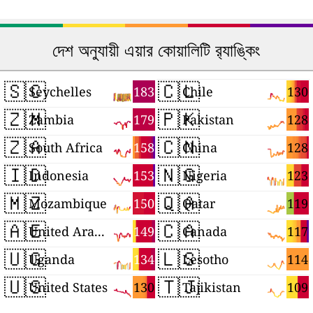
দেশ অনুযায়ী এয়ার কোয়ালিটি র‍্যাঙ্কিং
🇸🇨
🇨🇱
183
130
Seychelles
Chile
🇿🇲
🇵🇰
179
128
Zambia
Pakistan
🇿🇦
🇨🇳
158
128
South Africa
China
🇮🇩
🇳🇬
153
123
Indonesia
Nigeria
🇲🇿
🇶🇦
150
119
Mozambique
Qatar
🇦🇪
🇨🇦
149
117
United Arab Emirates
Canada
🇺🇬
🇱🇸
134
114
Uganda
Lesotho
🇺🇸
🇹🇯
130
109
United States
Tajikistan