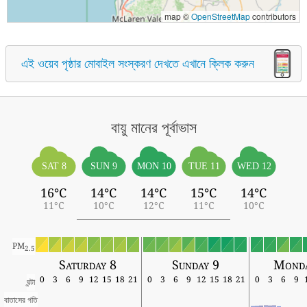
map ©
OpenStreetMap
contributors
এই ওয়েব পৃষ্ঠার মোবাইল সংস্করণ দেখতে এখানে ক্লিক করুন
বায়ু মানের পূর্বাভাস
SAT 8
SUN 9
MON 10
TUE 11
WED 12
16°C
14°C
14°C
15°C
14°C
11°C
10°C
12°C
11°C
10°C
PM
2.5
Saturday 8
Sunday 9
Monda
0
3
6
9
12
15
18
21
0
3
6
9
12
15
18
21
0
3
6
9
ঘন্টা
বাতাসের গতি