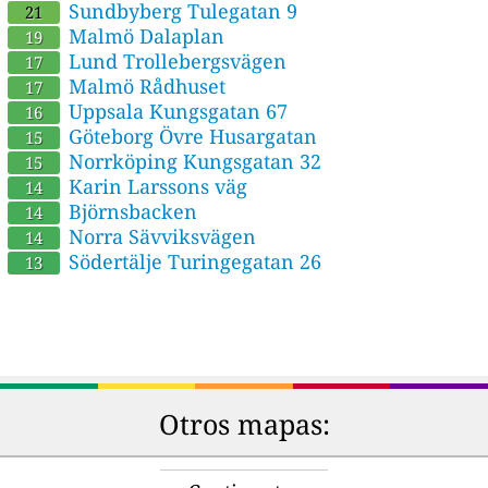
Sundbyberg Tulegatan 9
21
Malmö Dalaplan
19
Lund Trollebergsvägen
17
Malmö Rådhuset
17
Uppsala Kungsgatan 67
16
Göteborg Övre Husargatan
15
Norrköping Kungsgatan 32
15
Karin Larssons väg
14
Björnsbacken
14
Norra Sävviksvägen
14
Södertälje Turingegatan 26
13
Otros mapas: