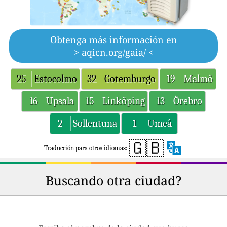
Obtenga más información en
> aqicn.org/gaia/ <
25
Estocolmo
32
Gotemburgo
19
Malmö
16
Upsala
15
Linköping
13
Örebro
2
Sollentuna
1
Umeå
🇬🇧
Traducción para otros idiomas:
Buscando otra ciudad?