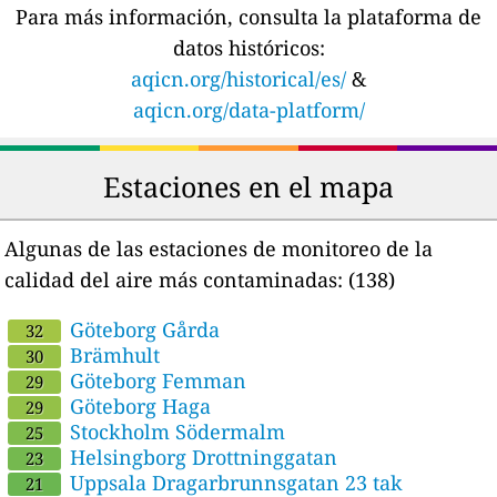
Para más información, consulta la plataforma de
datos históricos:
aqicn.org/historical/es/
&
aqicn.org/data-platform/
Estaciones en el mapa
Algunas de las estaciones de monitoreo de la
calidad del aire más contaminadas:
(138)
Göteborg Gårda
32
Brämhult
30
Göteborg Femman
29
Göteborg Haga
29
Stockholm Södermalm
25
Helsingborg Drottninggatan
23
Uppsala Dragarbrunnsgatan 23 tak
21