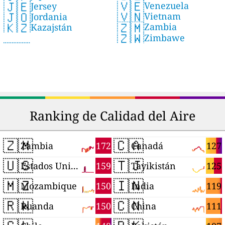
🇻🇪
🇯🇪
Venezuela
Jersey
🇻🇳
🇯🇴
Vietnam
Jordania
🇿🇲
🇰🇿
Zambia
Kazajstán
🇿🇼
Zimbawe
Ranking de Calidad del Aire
🇿🇲
🇨🇦
172
127
Zambia
Canadá
🇺🇸
🇹🇯
159
125
Estados Unidos
Tayikistán
🇲🇿
🇮🇳
150
119
Mozambique
India
🇷🇼
🇨🇳
150
111
Ruanda
China