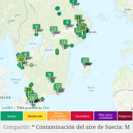
Leaflet
| Tiles
Esri
powered by
No es
Muy poco
Bueno
Moderado
saludable
Insalubre
Peligroso
saludable
para grupos
que son
sensibles.
Compartir:
“
Contaminación del aire de Suecia: M