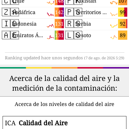
🇨🇱
🇵🇰
148
107
Chile
Pakistán
🇿🇦
🇵🇸
142
99
Sudáfrica
Territorios Palestinos
🇮🇩
🇷🇸
131
92
Indonesia
Serbia
🇦🇪
🇱🇸
131
89
Emiratos Árabes Unidos
Lesoto
Ranking updated hace unos segundos
(7 de ago. de 2026 5:29)
Acerca de la calidad del aire y la
medición de la contaminación:
Acerca de los niveles de calidad del aire
ICA
Calidad del Aire