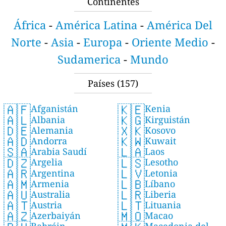
Continentes
África
-
América Latina
-
América Del
Norte
-
Asia
-
Europa
-
Oriente Medio
-
Sudamerica
-
Mundo
Países
(157)
🇦🇫
🇰🇪
Afganistán
Kenia
🇦🇱
🇰🇬
Albania
Kirguistán
🇩🇪
🇽🇰
Alemania
Kosovo
🇦🇩
🇰🇼
Andorra
Kuwait
🇸🇦
🇱🇦
Arabia Saudí
Laos
🇩🇿
🇱🇸
Argelia
Lesotho
🇦🇷
🇱🇻
Argentina
Letonia
🇦🇲
🇱🇧
Armenia
Líbano
🇦🇺
🇱🇷
Australia
Liberia
🇦🇹
🇱🇹
Austria
Lituania
🇦🇿
🇲🇴
Azerbaiyán
Macao