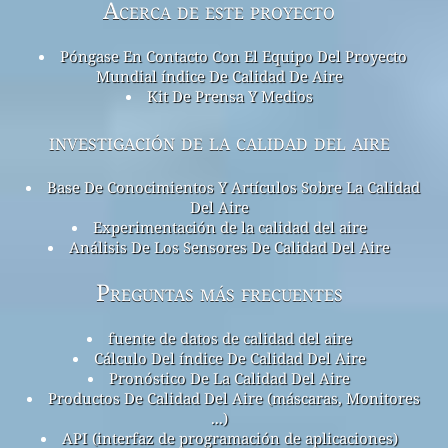
Acerca de este proyecto
Póngase En Contacto Con El Equipo Del Proyecto
Mundial índice De Calidad De Aire
Kit De Prensa Y Medios
investigación de la calidad del aire
Base De Conocimientos Y Artículos Sobre La Calidad
Del Aire
Experimentación de la calidad del aire
Análisis De Los Sensores De Calidad Del Aire
Preguntas más frecuentes
fuente de datos de calidad del aire
Cálculo Del índice De Calidad Del Aire
Pronóstico De La Calidad Del Aire
Productos De Calidad Del Aire (máscaras, Monitores
...)
API (interfaz de programación de aplicaciones)