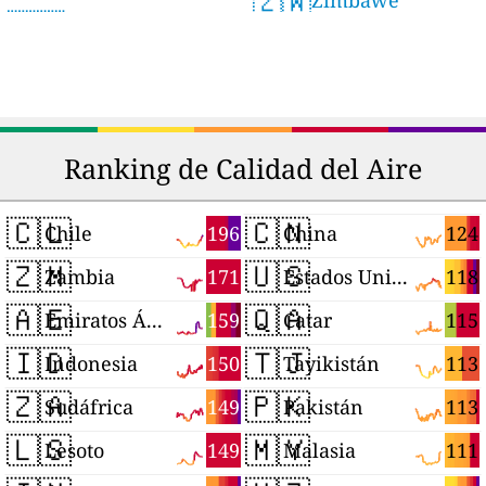
🇿🇼
Ranking de Calidad del Aire
🇨🇱
🇨🇳
196
124
Chile
China
🇿🇲
🇺🇸
171
118
Zambia
Estados Unidos
🇦🇪
🇶🇦
159
115
Emiratos Árabes Unidos
Catar
🇮🇩
🇹🇯
150
113
Indonesia
Tayikistán
🇿🇦
🇵🇰
149
113
Sudáfrica
Pakistán
🇱🇸
🇲🇾
149
111
Lesoto
Malasia