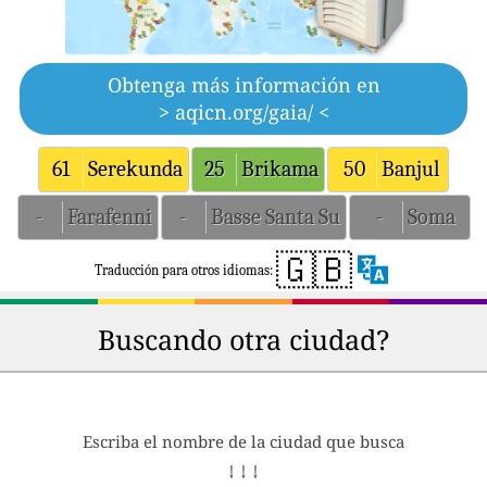
Obtenga más información en
> aqicn.org/gaia/ <
61
Serekunda
25
Brikama
50
Banjul
-
Farafenni
-
Basse Santa Su
-
Soma
🇬🇧
Traducción para otros idiomas:
Buscando otra ciudad?
Escriba el nombre de la ciudad que busca
↓ ↓ ↓