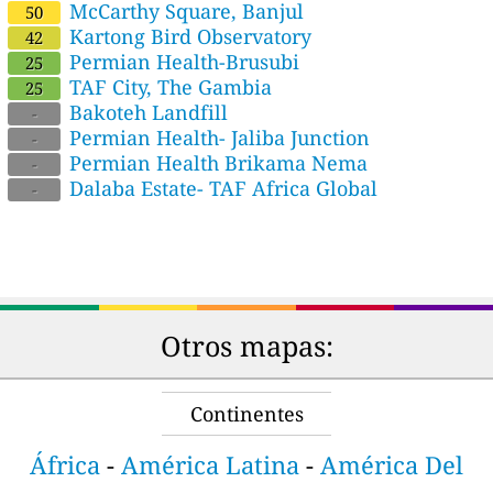
McCarthy Square, Banjul
50
Kartong Bird Observatory
42
Permian Health-Brusubi
25
TAF City, The Gambia
25
Bakoteh Landfill
-
Permian Health- Jaliba Junction
-
Permian Health Brikama Nema
-
Dalaba Estate- TAF Africa Global
-
Otros mapas:
Continentes
África
-
América Latina
-
América Del