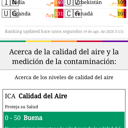
🇮🇳
🇺🇿
140
109
India
Uzbekistán
🇺🇬
🇨🇦
131
101
Uganda
Canadá
Ranking updated hace unos segundos
(9 de ago. de 2026 3:11)
Acerca de la calidad del aire y la
medición de la contaminación:
Acerca de los niveles de calidad del aire
ICA
Calidad del Aire
Proteja su Salud
0 - 50
Buena