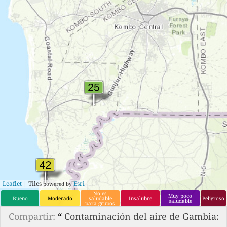
Leaflet
| Tiles
Esri
powered by
No es
Muy poco
Bueno
Moderado
saludable
Insalubre
Peligroso
saludable
para grupos
que son
sensibles.
Compartir:
“
Contaminación del aire de Gambia: