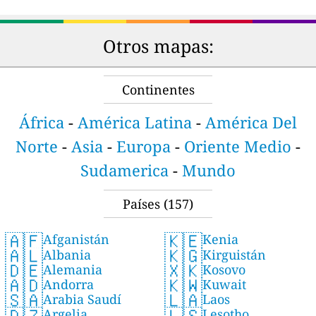
Otros mapas:
Continentes
África
-
América Latina
-
América Del
Norte
-
Asia
-
Europa
-
Oriente Medio
-
Sudamerica
-
Mundo
Países
(157)
🇦🇫
🇰🇪
Afganistán
Kenia
🇦🇱
🇰🇬
Albania
Kirguistán
🇩🇪
🇽🇰
Alemania
Kosovo
🇦🇩
🇰🇼
Andorra
Kuwait
🇸🇦
🇱🇦
Arabia Saudí
Laos
🇩🇿
🇱🇸
Argelia
Lesotho