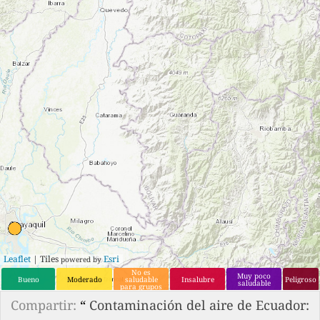
Leaflet
| Tiles
Esri
powered by
No es
Muy poco
Bueno
Moderado
saludable
Insalubre
Peligroso
saludable
para grupos
que son
sensibles.
Compartir:
“
Contaminación del aire de Ecuador: