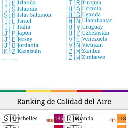
🇹🇷
🇮🇪
Turquía
Irlanda
🇺🇦
🇮🇸
Ucrania
Islandia
🇺🇬
🇸🇧
Uganda
Islas Salomón
🇲🇳
🇮🇱
Ulaanbaatar
Israel
🇺🇾
🇮🇹
Uruguay
Italia
🇺🇿
🇯🇵
Uzbekistán
Japón
🇻🇪
🇯🇪
Venezuela
Jersey
🇻🇳
🇯🇴
Vietnam
Jordania
🇿🇲
🇰🇿
Zambia
Kazajstán
🇿🇼
Zimbawe
Ranking de Calidad del Aire
🇸🇨
🇷🇼
185
118
Seychelles
Ruanda