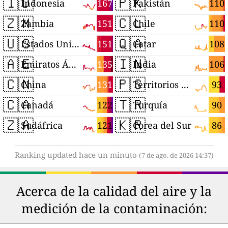
🇮🇩
🇵🇰
167
110
Indonesia
Pakistán
🇿🇲
🇨🇱
151
110
Zambia
Chile
🇺🇸
🇶🇦
151
108
Estados Unidos
Catar
🇦🇪
🇮🇳
135
106
Emiratos Árabes Unidos
India
🇨🇳
🇵🇸
131
93
China
Territorios Palestinos
🇨🇦
🇹🇷
122
90
Canadá
Turquía
🇿🇦
🇰🇷
121
86
Sudáfrica
Corea del Sur
Ranking updated hace un minuto
(7 de ago. de 2026 14:37)
Acerca de la calidad del aire y la
medición de la contaminación: