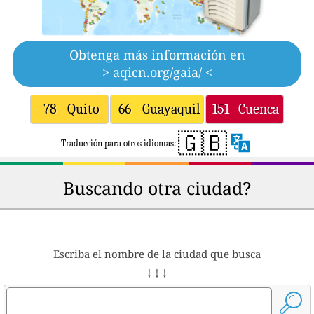
Obtenga más información en
> aqicn.org/gaia/ <
78
Quito
66
Guayaquil
151
Cuenca
🇬🇧
Traducción para otros idiomas:
Buscando otra ciudad?
Escriba el nombre de la ciudad que busca
↓ ↓ ↓