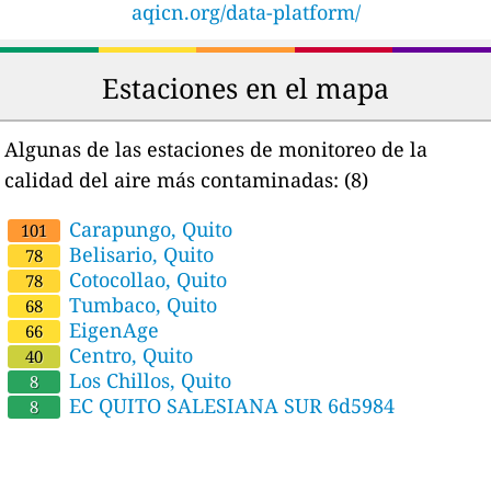
aqicn.org/data-platform/
Estaciones en el mapa
Algunas de las estaciones de monitoreo de la
calidad del aire más contaminadas:
(8)
Carapungo, Quito
101
Belisario, Quito
78
Cotocollao, Quito
78
Tumbaco, Quito
68
EigenAge
66
Centro, Quito
40
Los Chillos, Quito
8
EC QUITO SALESIANA SUR 6d5984
8