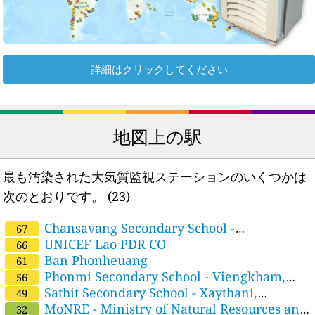
詳細はクリックしてください
地図上の駅
最も汚染された大気質監視ステーションのいくつかは
次のとおりです。
(23)
Chansavang Secondary School -
67
Sikhottabong, Vientiane Capital ມັດທະຍົມ ຈັນ
UNICEF Lao PDR CO
66
ສະຫວ່າງ
Ban Phonheuang
61
Phonmi Secondary School - Viengkham,
56
Vientiane Province ມັດທະຍົມສົມບຸນ ໂພນໝີ
Sathit Secondary School - Xaythani,
49
Vientiane Capital ມັດທະຍົມ ສາທິດ
MoNRE - Ministry of Natural Resources and
32