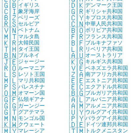
🇬🇧
🇩🇰
イギリス
デンマーク王国
🇨🇮
🇬🇷
象牙海岸
ギリシャ共和国
🇧🇿
🇨🇾
ベリーズ
キプロス共和国
🇷🇸
🇨🇳
セルビア
中華人民共和国
🇻🇳
🇧🇴
ベトナム
ボリビア共和国
🇲🇹
🇫🇷
マルタ島
フランス共和国
🇰🇷
🇧🇫
大韓民国
ブルキナファソ
🇹🇭
🇱🇷
タイ王国
リベリア共和国
🇧🇳
🇦🇺
ブルネイ
オーストラリア
🇯🇪
🇰🇬
ジャージー
キルギス共和国
🇷🇴
🇻🇪
ルーマニア
ベネズエラ共和国
🇱🇸
🇿🇦
レソト王国
南アフリカ共和国
🇲🇱
🇪🇪
マリ共和国
エストニア共和国
🇵🇸
🇪🇨
パレスチナ
エクアドル共和国
🇴🇲
🇧🇬
オマーン国
ブルガリア共和国
🇬🇫
🇦🇱
仏領ギアナ
アルバニア共和国
🇬🇬
🇦🇲
ガーンジー
アルメニア共和国
🇬🇹
🇺🇾
グアテマラ
ウルグアイ共和国
🇲🇳
🇵🇾
モンゴル国
パラグアイ共和国
🇰🇼
🇩🇪
クウェート
ドイツ連邦共和国
🇲🇾
🇹🇲
マレーシア
トルクメニスタン