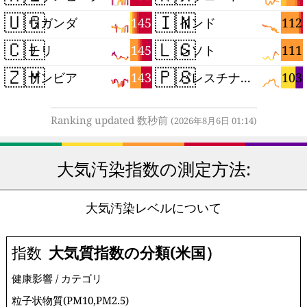
🇺🇬
🇮🇳
145
112
ウガンダ
インド
🇨🇱
🇱🇸
145
111
チリ
レソト
🇿🇲
🇵🇸
143
103
ザンビア
パレスチナ自治区
Ranking updated 数秒前
(2026年8月6日 01:14)
大気汚染指数の測定方法:
大気汚染レベルについて
指数
大気質指数の分類(米国）
健康影響 / カテゴリ
粒子状物質(PM10,PM2.5)