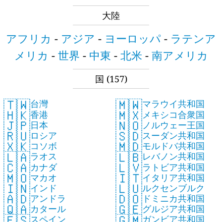
大陸
アフリカ
-
アジア
-
ヨーロッパ
-
ラテンア
メリカ
-
世界
-
中東
-
北米
-
南アメリカ
国
(157)
🇹🇼
🇲🇼
台灣
マラウイ共和国
🇭🇰
🇲🇽
香港
メキシコ合衆国
🇯🇵
🇳🇴
日本
ノルウェー王国
🇷🇺
🇸🇩
ロシア
スーダン共和国
🇽🇰
🇲🇩
コソボ
モルドバ共和国
🇱🇦
🇱🇧
ラオス
レバノン共和国
🇨🇦
🇱🇻
カナダ
ラトビア共和国
🇲🇴
🇮🇹
マカオ
イタリア共和国
🇮🇳
🇱🇺
インド
ルクセンブルク
🇦🇩
🇩🇴
アンドラ
ドミニカ共和国
🇶🇦
🇬🇪
カタール
グルジア共和国
🇪🇸
🇬🇲
スペイン
ガンビア共和国