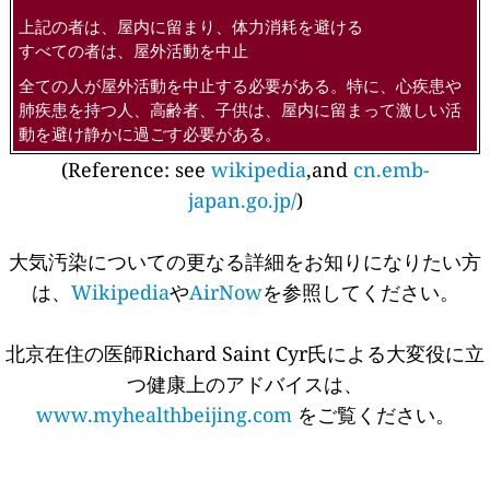
上記の者は、屋内に留まり、体力消耗を避ける
すべての者は、屋外活動を中止
全ての人が屋外活動を中止する必要がある。特に、心疾患や
肺疾患を持つ人、高齢者、子供は、屋内に留まって激しい活
動を避け静かに過ごす必要がある。
(Reference: see
wikipedia
,and
cn.emb-
japan.go.jp/
)
大気汚染についての更なる詳細をお知りになりたい方
は、
Wikipedia
や
AirNow
を参照してください。
北京在住の医師Richard Saint Cyr氏による大変役に立
つ健康上のアドバイスは、
www.myhealthbeijing.com
をご覧ください。