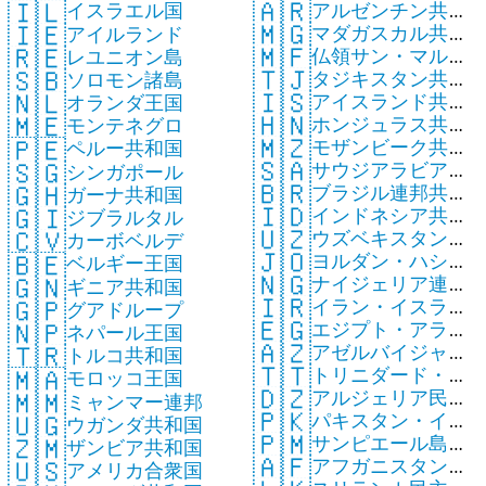
🇦🇷
🇮🇱
アルゼンチン共和
国
イスラエル国
🇲🇬
🇮🇪
マダガスカル共和
国
アイルランド
🇲🇫
🇷🇪
仏領サン・マルタ
国
レユニオン島
🇹🇯
🇸🇧
タジキスタン共和
ン
ソロモン諸島
🇮🇸
🇳🇱
アイスランド共和
国
オランダ王国
🇭🇳
🇲🇪
ホンジュラス共和
国
モンテネグロ
🇲🇿
🇵🇪
モザンビーク共和
国
ペルー共和国
🇸🇦
🇸🇬
サウジアラビア王
国
シンガポール
🇧🇷
🇬🇭
ブラジル連邦共和
国
ガーナ共和国
🇮🇩
🇬🇮
インドネシア共和
国
ジブラルタル
🇺🇿
🇨🇻
ウズベキスタン共
国
カーボベルデ
🇯🇴
🇧🇪
ヨルダン・ハシミ
和国
ベルギー王国
🇳🇬
🇬🇳
ナイジェリア連邦
テ王国
ギニア共和国
🇮🇷
🇬🇵
イラン・イスラム
共和国
グアドループ
🇪🇬
🇳🇵
エジプト・アラブ
共和国
ネパール王国
🇦🇿
🇹🇷
アゼルバイジャン
共和国
トルコ共和国
🇹🇹
🇲🇦
トリニダード・ト
共和国
モロッコ王国
🇩🇿
🇲🇲
アルジェリア民主
バゴ共和国
ミャンマー連邦
🇵🇰
🇺🇬
パキスタン・イス
人民共和国
ウガンダ共和国
🇵🇲
🇿🇲
サンピエール島・
ラム共和国
ザンビア共和国
🇦🇫
🇺🇸
アフガニスタン・
ミクロン島
アメリカ合衆国