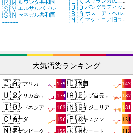
🇱🇰
🇷🇼
スリランカ民主社
イスラム国
ルワンダ共和国
🇧🇩
🇸🇻
バングラディッシ
会主義共和国
エルサルバドル
🇧🇦
🇸🇳
ボスニア・ヘルツ
ュ人民共和国
セネガル共和国
🇲🇰
マケドニア旧ユー
ェゴビナ共和国
ゴスラビア共和国
大気汚染ランキング
🇿🇦
🇨🇳
179
142
南アフリカ
中国
🇺🇸
🇦🇪
174
137
アメリカ合衆国
アラブ首長国連邦
🇮🇩
🇳🇬
163
131
インドネシア
ナイジェリア
🇨🇦
🇵🇰
156
121
カナダ
パキスタン
🇲🇿
🇰🇼
155
113
モザンビーク
クウェート