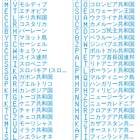
🇲🇻
🇨🇴
モルディブ
コロンビア共和国
🇪🇹
🇸🇪
エチオピア
スウェーデン王国
🇨🇱
🇺🇦
チリ共和国
ウクライナ共和国
🇨🇷
🇨🇲
コスタリカ
カメルーン共和国
🇧🇭
🇨🇩
バーレーン
コンゴ民主共和国
🇾🇹
🇧🇾
マヨット島
ベラルーシ共和国
🇸🇨
🇿🇼
セーシェル
ジンバブエ共和国
🇨🇼
🇵🇹
キュラソー
ポルトガル共和国
🇨🇭
🇦🇪
スイス連邦
アラブ首長国連邦
🇸🇮
🇱🇹
スロベニア
リトアニア共和国
🇸🇰
🇵🇱
スロバキア (スロ
ポーランド共和国
🇬🇦
🇲🇶
ガボン共和国
バキア共和国)
マルティニーク島
🇵🇷
🇭🇺
プエルトリコ
ハンガリー共和国
🇰🇭
🇵🇭
カンボジア国
フィリピン共和国
🇹🇬
🇳🇿
トーゴ共和国
ニュージーランド
🇰🇪
🇳🇨
ケニア共和国
ニューカレドニア
🇹🇩
🇭🇷
チャド共和国
クロアチア共和国
🇨🇿
🇳🇮
チェコ共和国
ニカラグア共和国
🇲🇺
🇰🇿
モーリシャス
カザフスタン共和
🇮🇶
🇦🇹
イラク共和国
オーストリア共和
国
🇫🇮
🇸🇱
フィンランド共和
シエラレオネ
国