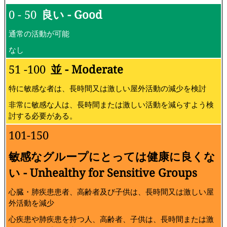
0 - 50
良い - Good
通常の活動が可能
なし
51 -100
並 - Moderate
特に敏感な者は、長時間又は激しい屋外活動の減少を検討
非常に敏感な人は、長時間または激しい活動を減らすよう検
討する必要がある。
101-150
敏感なグループにとっては健康に良くな
い - Unhealthy for Sensitive Groups
心臓・肺疾患患者、高齢者及び子供は、長時間又は激しい屋
外活動を減少
心疾患や肺疾患を持つ人、高齢者、子供は、長時間または激