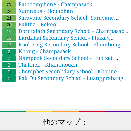
Environment
Pathoomphone - Champasack
27
Xamneua - Houaphan
24
Saravane Secondary School -Saravane,
21
Saravane ມັດທະຍົມສົມບູນ ສາລະວັນ
Paktha - Bokeo
20
Dorntalath Secondary School - Champasack,
14
Champasack ມັດທະຍົມ ດອນຕະລາດ
Lardkhai Secondary School - Phaxay,
14
Xiengkhouang ມັດທະຍົມ ລາດຄ້າຍ
Kaokerng Secondary School - Phonthong,
13
Champasack ມັດທະຍົມ ເກົ່າເກີງ
Khong - Champasack
2
Nampook Secondary School - Huoixai,
2
Bokeo ມັດທະຍົມສົມບູນ ນ້ຳປຸກ
Thakhek - Khammouan
2
Chomphet Seconbdary School - Khoune,
0
Xiengkhuang ມັດທະຍົມ ຈອມເພັດ
Pak Ou Secondary School - Luangprabang
0
他のマップ：