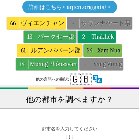
詳細はこちら
> aqicn.org/gaia/ <
66
ヴィエンチャン
-
サワンナケート県
13
パークセー郡
2
Thakhèk
61
ルアンパバーン郡
24
Xam Nua
14
Muang Phônsavan
-
Vang Vieng
🇬🇧
他の言語への翻訳:
他の都市を調べますか？
都市名を入力してください
↓ ↓ ↓