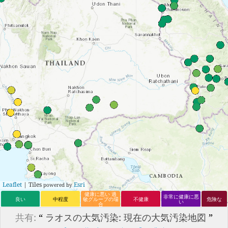
Leaflet
| Tiles
Esri
powered by
健康に悪い 過
非常に健康に悪
良い
中程度
敏グループの場
不健康
危険な
い
合
共有:
“
ラオスの大気汚染: 現在の大気汚染地図
”