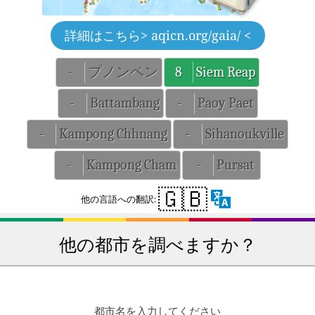
詳細はこちら
> aqicn.org/gaia/ <
-
プノンペン
8
Siem Reap
-
Battambang
-
Paoy Paet
-
Kampong Chhnang
-
Sihanoukville
-
Kampong Cham
-
Pursat
🇬🇧
他の言語への翻訳:
他の都市を調べますか？
都市名を入力してください