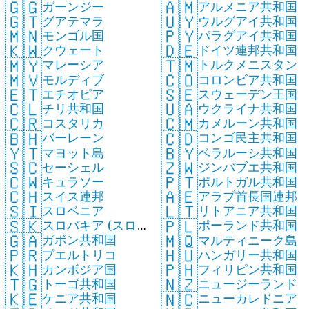
🇬🇬
🇦🇲
ガーンジー
アルメニア共和国
🇬🇹
🇺🇾
グアテマラ
ウルグアイ共和国
🇲🇳
🇵🇾
モンゴル国
パラグアイ共和国
🇰🇼
🇩🇪
クウェート
ドイツ連邦共和国
🇲🇾
🇹🇲
マレーシア
トルクメニスタン
🇲🇻
🇨🇴
モルディブ
コロンビア共和国
🇪🇹
🇸🇪
エチオピア
スウェーデン王国
🇨🇱
🇺🇦
チリ共和国
ウクライナ共和国
🇨🇷
🇨🇲
コスタリカ
カメルーン共和国
🇧🇭
🇨🇩
バーレーン
コンゴ民主共和国
🇾🇹
🇧🇾
マヨット島
ベラルーシ共和国
🇸🇨
🇿🇼
セーシェル
ジンバブエ共和国
🇨🇼
🇵🇹
キュラソー
ポルトガル共和国
🇨🇭
🇦🇪
スイス連邦
アラブ首長国連邦
🇸🇮
🇱🇹
スロベニア
リトアニア共和国
🇸🇰
🇵🇱
スロバキア (スロ
ポーランド共和国
🇬🇦
🇲🇶
ガボン共和国
バキア共和国)
マルティニーク島
🇵🇷
🇭🇺
プエルトリコ
ハンガリー共和国
🇰🇭
🇵🇭
カンボジア国
フィリピン共和国
🇹🇬
🇳🇿
トーゴ共和国
ニュージーランド
🇰🇪
🇳🇨
ケニア共和国
ニューカレドニア