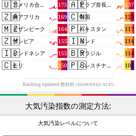
🇺🇸
🇦🇪
175
137
アメリカ合衆国
アラブ首長国連邦
🇿🇦
🇨🇳
169
123
南アフリカ
中国
🇲🇿
🇵🇰
164
117
モザンビーク
パキスタン
🇿🇲
🇮🇳
155
114
ザンビア
インド
🇮🇩
🇧🇷
155
114
インドネシア
ブラジル
🇨🇱
🇵🇸
150
102
チリ
パレスチナ自治区
Ranking updated 数秒前
(2026年8月6日 02:47)
大気汚染指数の測定方法:
大気汚染レベルについて