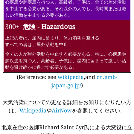
心疾患や肺疾患を持つ人、高齢者、子供は、全ての屋外活動
を中止する必要がある。それ以外の人でも、長時間または激
しい活動を中止する必要がある。
300+
危険 - Hazardous
上記の者は、屋内に留まり、体力消耗を避ける
すべての者は、屋外活動を中止
全ての人が屋外活動を中止する必要がある。特に、心疾患や
肺疾患を持つ人、高齢者、子供は、屋内に留まって激しい活
動を避け静かに過ごす必要がある。
(Reference: see
wikipedia
,and
cn.emb-
japan.go.jp/
)
大気汚染についての更なる詳細をお知りになりたい方
は、
Wikipedia
や
AirNow
を参照してください。
北京在住の医師Richard Saint Cyr氏による大変役に立