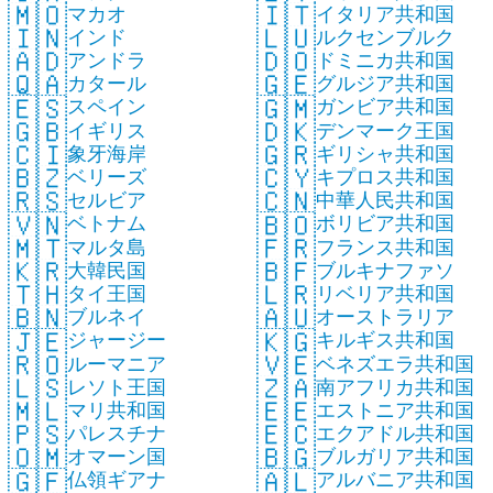
🇲🇴
🇮🇹
マカオ
イタリア共和国
🇮🇳
🇱🇺
インド
ルクセンブルク
🇦🇩
🇩🇴
アンドラ
ドミニカ共和国
🇶🇦
🇬🇪
カタール
グルジア共和国
🇪🇸
🇬🇲
スペイン
ガンビア共和国
🇬🇧
🇩🇰
イギリス
デンマーク王国
🇨🇮
🇬🇷
象牙海岸
ギリシャ共和国
🇧🇿
🇨🇾
ベリーズ
キプロス共和国
🇷🇸
🇨🇳
セルビア
中華人民共和国
🇻🇳
🇧🇴
ベトナム
ボリビア共和国
🇲🇹
🇫🇷
マルタ島
フランス共和国
🇰🇷
🇧🇫
大韓民国
ブルキナファソ
🇹🇭
🇱🇷
タイ王国
リベリア共和国
🇧🇳
🇦🇺
ブルネイ
オーストラリア
🇯🇪
🇰🇬
ジャージー
キルギス共和国
🇷🇴
🇻🇪
ルーマニア
ベネズエラ共和国
🇱🇸
🇿🇦
レソト王国
南アフリカ共和国
🇲🇱
🇪🇪
マリ共和国
エストニア共和国
🇵🇸
🇪🇨
パレスチナ
エクアドル共和国
🇴🇲
🇧🇬
オマーン国
ブルガリア共和国
🇬🇫
🇦🇱
仏領ギアナ
アルバニア共和国