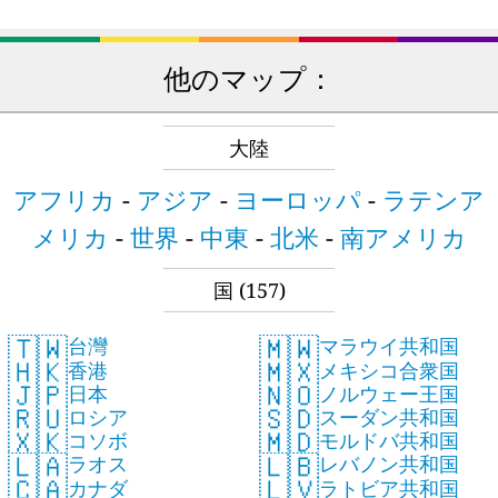
他のマップ：
大陸
アフリカ
-
アジア
-
ヨーロッパ
-
ラテンア
メリカ
-
世界
-
中東
-
北米
-
南アメリカ
国
(157)
🇹🇼
🇲🇼
台灣
マラウイ共和国
🇭🇰
🇲🇽
香港
メキシコ合衆国
🇯🇵
🇳🇴
日本
ノルウェー王国
🇷🇺
🇸🇩
ロシア
スーダン共和国
🇽🇰
🇲🇩
コソボ
モルドバ共和国
🇱🇦
🇱🇧
ラオス
レバノン共和国
🇨🇦
🇱🇻
カナダ
ラトビア共和国