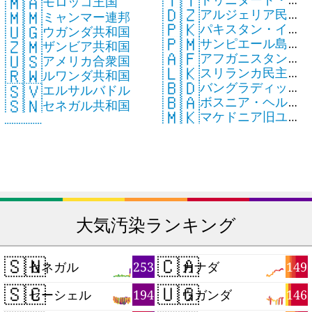
🇹🇹
🇲🇦
モロッコ王国
🇩🇿
🇲🇲
アルジェリア民主
バゴ共和国
ミャンマー連邦
🇵🇰
🇺🇬
パキスタン・イス
人民共和国
ウガンダ共和国
🇵🇲
🇿🇲
サンピエール島・
ラム共和国
ザンビア共和国
🇦🇫
🇺🇸
アフガニスタン・
ミクロン島
アメリカ合衆国
🇱🇰
🇷🇼
スリランカ民主社
イスラム国
ルワンダ共和国
🇧🇩
🇸🇻
バングラディッシ
会主義共和国
エルサルバドル
🇧🇦
🇸🇳
ボスニア・ヘルツ
ュ人民共和国
セネガル共和国
🇲🇰
マケドニア旧ユー
ェゴビナ共和国
ゴスラビア共和国
大気汚染ランキング
🇸🇳
🇨🇦
253
149
セネガル
カナダ
🇸🇨
🇺🇬
194
146
セーシェル
ウガンダ