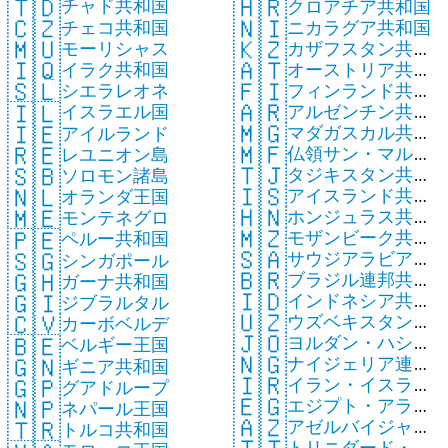
🇹🇩
🇭🇷
チャド共和国
クロアチア共和国
🇨🇿
🇳🇮
チェコ共和国
ニカラグア共和国
🇲🇺
🇰🇿
モーリシャス
カザフスタン共和
🇮🇶
🇦🇹
イラク共和国
オーストリア共和
国
🇫🇮
🇸🇱
フィンランド共和
シエラレオネ
国
🇦🇷
🇮🇱
アルゼンチン共和
国
イスラエル国
🇲🇬
🇮🇪
マダガスカル共和
国
アイルランド
🇲🇫
🇷🇪
仏領サン・マルタ
国
レユニオン島
🇹🇯
🇸🇧
タジキスタン共和
ン
ソロモン諸島
🇮🇸
🇳🇱
アイスランド共和
国
オランダ王国
🇭🇳
🇲🇪
ホンジュラス共和
国
モンテネグロ
🇲🇿
🇵🇪
モザンビーク共和
国
ペルー共和国
🇸🇦
🇸🇬
サウジアラビア王
国
シンガポール
🇧🇷
🇬🇭
ブラジル連邦共和
国
ガーナ共和国
🇮🇩
🇬🇮
インドネシア共和
国
ジブラルタル
🇺🇿
🇨🇻
ウズベキスタン共
国
カーボベルデ
🇯🇴
🇧🇪
ヨルダン・ハシミ
和国
ベルギー王国
🇳🇬
🇬🇳
ナイジェリア連邦
テ王国
ギニア共和国
🇮🇷
🇬🇵
イラン・イスラム
共和国
グアドループ
🇪🇬
🇳🇵
エジプト・アラブ
共和国
ネパール王国
🇦🇿
🇹🇷
アゼルバイジャン
共和国
トルコ共和国
トリニダード・ト
共和国