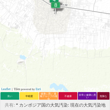
Leaflet
| Tiles
Esri
powered by
健康に悪い 過
非常に健康に悪
良い
中程度
敏グループの場
不健康
危険な
い
合
共有:
“
カンボジア国の大気汚染: 現在の大気汚染地