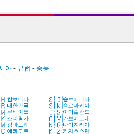
시아
-
유럽
-
중동
🇭
🇸🇮
캄보디아
슬로베니아
🇷
🇸🇰
대한민국
슬로바키아
🇼
🇮🇸
쿠웨이트
아이슬란드
🇰
🇨🇻
스리랑카
카보베르데
🇼
🇳🇬
짐바브웨
나이지리아
🇨
🇰🇿
에콰도르
카자흐스탄