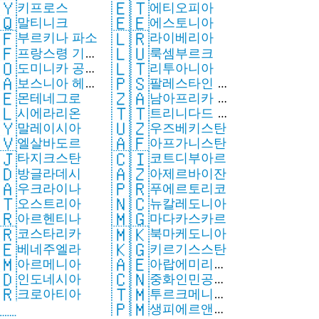
🇾
🇪🇹
키프로스
에티오피아
🇶
🇪🇪
말티니크
에스토니아
🇫
🇱🇷
부르키나 파소
라이베리아
🇫
🇱🇺
프랑스령 기아
룩셈부르크
🇴
🇱🇹
도미니카 공화
리투아니아
🇦
🇵🇸
보스니아 헤르
팔레스타인 지
🇪
🇿🇦
몬테네그로
고비나
남아프리카 공
구
🇱
🇹🇹
시에라리온
트리니다드 토
화국
🇾
🇺🇿
말레이시아
우즈베키스탄
바고
🇻
🇦🇫
엘살바도르
아프가니스탄
🇯
🇨🇮
타지크스탄
코트디부아르
🇩
🇦🇿
방글라데시
아제르바이잔
🇦
🇵🇷
우크라이나
푸에르토리코
🇹
🇳🇨
오스트리아
뉴칼레도니아
🇷
🇲🇬
아르헨티나
마다카스카르
🇷
🇲🇰
코스타리카
북마케도니아
🇪
🇰🇬
베네주엘라
키르기스스탄
🇲
🇦🇪
아르메니아
아랍에미리트
🇨🇳
🇩
중화인민공화
인도네시아
연합
🇹🇲
🇷
투르크메니스
국
크로아티아
🇵🇲
생피에르앤드
탄