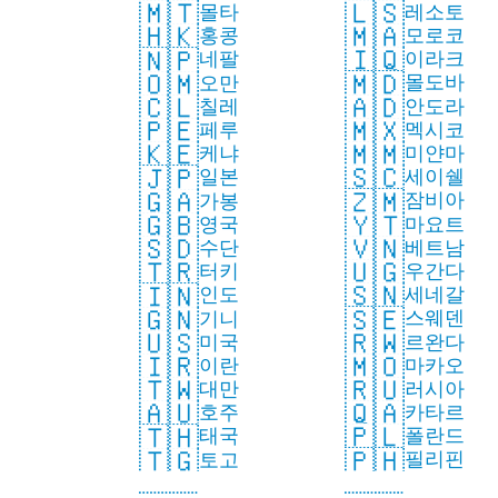
🇱🇸
🇲🇹
레소토
몰타
🇲🇦
🇭🇰
모로코
홍콩
🇮🇶
🇳🇵
이라크
네팔
🇲🇩
🇴🇲
몰도바
오만
🇦🇩
🇨🇱
안도라
칠레
🇲🇽
🇵🇪
멕시코
페루
🇲🇲
🇰🇪
미얀마
케냐
🇸🇨
🇯🇵
세이쉘
일본
🇿🇲
🇬🇦
잠비아
가봉
🇾🇹
🇬🇧
마요트
영국
🇻🇳
🇸🇩
베트남
수단
🇺🇬
🇹🇷
우간다
터키
🇸🇳
🇮🇳
세네갈
인도
🇸🇪
🇬🇳
스웨덴
기니
🇷🇼
🇺🇸
르완다
미국
🇲🇴
🇮🇷
마카오
이란
🇷🇺
🇹🇼
러시아
대만
🇶🇦
🇦🇺
카타르
호주
🇵🇱
🇹🇭
폴란드
태국
🇵🇭
🇹🇬
필리핀
토고