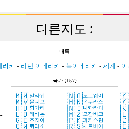
다른지도 :
대륙
메리카
-
라틴 아메리카
-
북아메리카
-
세계
-
아
국가
(157)
🇲🇼
🇳🇴
🇰
말라위
노르웨이
🇲🇻
🇭🇳
🇰
몰디브
온두라스
🇭🇺
🇳🇮
🇰
헝가리
니카라과
🇱🇧
🇲🇿
🇱
 공
레바논
모잠비크
🇬🇪
🇵🇰
🇿
조지아
파키스탄
🇨🇼
🇷🇸
🇪
퀴라소
세르비아