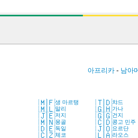
아프리카
-
남아
🇲🇫
🇹🇩
생 마르탱
챠드
🇲🇱
🇬🇭
말리
가나
🇯🇪
🇬🇬
저지
건지
🇲🇳
🇨🇩
몽골
콩고 민주
🇯🇴
🇩🇪
요르단
독일
화국
🇱🇦
🇨🇿
라오스
체코