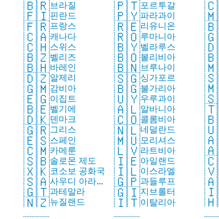
🇧🇷
🇵🇹
🇨
브라질
포르투갈
🇫🇮
🇵🇾
🇲
핀란드
파라과이
🇫🇷
🇷🇪
🇧
프랑스
리유니온
🇨🇦
🇷🇴
🇬
캐나다
루마니아
🇩
🇨🇭
🇧🇾
스위스
벨라루스
나
🇧
🇧🇿
🇧🇴
국
벨리즈
볼리비아
🇲
🇧🇭
🇧🇳
체
바레인
브루나이
🇸
🇩🇿
🇸🇬
알제리
싱가포르
🇲
🇬🇲
🇧🇬
감비아
불가리아
🇸
🇪🇬
🇺🇾
이집트
우루과이
🇹
🇧🇪
🇦🇱
벨기에
알바니아
🇧
🇩🇰
🇨🇴
덴마크
콜롬비아
🇺
🇬🇷
🇳🇱
그리스
네덜란드
🇦
🇪🇸
🇲🇺
스페인
모리셔스
🇦
🇨🇲
🇱🇻
카메룬
라트비아
🇨
🇸🇧
🇮🇪
솔로몬 제도
아일랜드
🇻
🇽🇰
🇮🇱
코소보 공화국
이스라엘
🇦
🇸🇦
🇬🇵
사우디 아라비
과들루프
🇮
🇬🇹
🇬🇮
과테말라
아
지브롤터
🇭
🇳🇿
🇮🇹
뉴질랜드
이탈리아