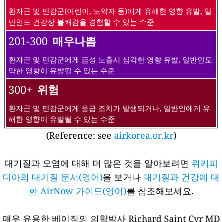
환자군 및 민감군(어린이, 노약자 등)에게 유해한 영향 유발, 일
반인도 건강상 불쾌감을 경험할 수 있는 수준
201-300
매우나쁨
환자군 및 민감군에게 급성 노출시 심각한 영향 유발, 일반인도
약한 영향이 유발될 수 있는 수준
300+
위험
환자군 및 민감군에게 응급 조치가 발생되거나, 일반인에게 유
해한 영향이 유발될 수 있는 수준
(Reference: see
airkorea.or.kr
)
대기질과 오염에 대해 더 많은 것을 알아보려면
위키피
디아의 대기질 문서(영어)
을 보거나
대기질과 건강에 대
한 AirNow 가이드(영어)
를 참조해보세요.
매우 유용한 베이징의 의학박사 Richard Saint Cyr MD