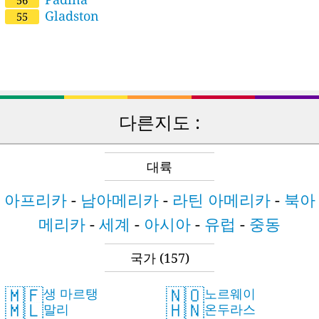
56
Gladston
55
다른지도 :
대륙
아프리카
-
남아메리카
-
라틴 아메리카
-
북아
메리카
-
세계
-
아시아
-
유럽
-
중동
국가
(157)
🇲🇫
🇳🇴
생 마르탱
노르웨이
🇲🇱
🇭🇳
말리
온두라스