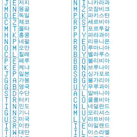
🇯🇪
🇳🇮
저지
니카라과
🇲🇳
🇲🇿
몽골
모잠비크
🇩🇪
🇵🇰
독일
파키스탄
🇨🇿
🇷🇸
체코
세르비아
🇲🇹
🇵🇹
몰타
포르투갈
🇭🇰
🇵🇾
홍콩
파라과이
🇳🇵
🇷🇪
네팔
리유니온
🇴🇲
🇷🇴
오만
루마니아
🇨🇱
🇧🇾
칠레
벨라루스
🇵🇪
🇧🇴
페루
볼리비아
🇰🇪
🇧🇳
케냐
브루나이
🇯🇵
🇸🇬
일본
싱가포르
🇬🇦
🇧🇬
가봉
불가리아
🇬🇧
🇺🇾
영국
우루과이
🇸🇩
🇦🇱
수단
알바니아
🇹🇷
🇨🇴
터키
콜롬비아
🇮🇳
🇳🇱
인도
네덜란드
🇬🇳
🇲🇺
기니
모리셔스
🇺🇸
🇱🇻
미국
라트비아
🇮🇷
🇮🇪
이란
아일랜드
🇹🇼
🇮🇱
대만
이스라엘