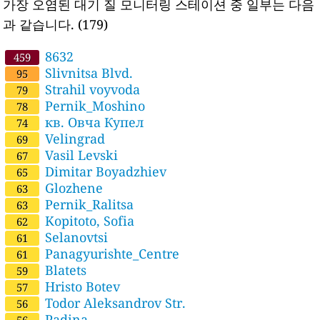
가장 오염된 대기 질 모니터링 스테이션 중 일부는 다음
과 같습니다.
(179)
8632
459
Slivnitsa Blvd.
95
Strahil voyvoda
79
Pernik_Moshino
78
кв. Овча Купел
74
Velingrad
69
Vasil Levski
67
Dimitar Boyadzhiev
65
Glozhene
63
Pernik_Ralitsa
63
Kopitoto, Sofia
62
Selanovtsi
61
Panagyurishte_Centre
61
Blatets
59
Hristo Botev
57
Todor Aleksandrov Str.
56
Padina