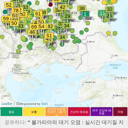
Leaflet
| Tiles
Esri
powered by
건강에 해로움
매우 건강에 해
좋음
보통
민감한 그룹 대
건강에 해로움
위험
로움
상
공유하다:
“
불가리아의 대기 오염 : 실시간 대기질 지