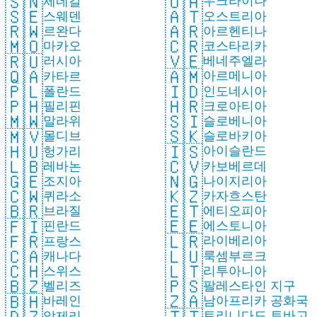
🇺🇦
🇸🇳
우크라이나
세네갈
🇦🇹
🇸🇪
오스트리아
스웨덴
🇦🇷
🇷🇼
아르헨티나
르완다
🇨🇷
🇲🇴
코스타리카
마카오
🇻🇪
🇷🇺
베네주엘라
러시아
🇦🇲
🇶🇦
아르메니아
카타르
🇮🇩
🇵🇱
인도네시아
폴란드
🇭🇷
🇵🇭
크로아티아
필리핀
🇸🇮
🇲🇼
슬로베니아
말라위
🇸🇰
🇲🇻
슬로바키아
몰디브
🇮🇸
🇭🇺
아이슬란드
헝가리
🇨🇻
🇱🇧
카보베르데
레바논
🇳🇬
🇬🇪
나이지리아
조지아
🇰🇿
🇨🇼
카자흐스탄
퀴라소
🇪🇹
🇧🇷
에티오피아
브라질
🇪🇪
🇫🇮
에스토니아
핀란드
🇱🇷
🇫🇷
라이베리아
프랑스
🇱🇺
🇨🇦
룩셈부르크
캐나다
🇱🇹
🇨🇭
리투아니아
스위스
🇵🇸
🇧🇿
팔레스타인 지구
벨리즈
🇿🇦
🇧🇭
남아프리카 공화국
바레인
🇹🇹
🇩🇿
트리니다드 토바고
알제리