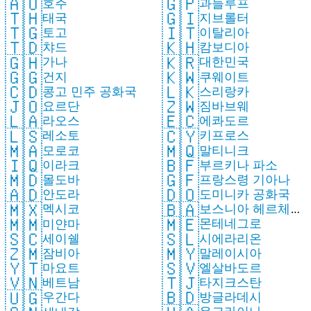
🇦🇺
🇬🇵
호주
과들루프
🇹🇭
🇬🇮
태국
지브롤터
🇹🇬
🇮🇹
토고
이탈리아
🇹🇩
🇰🇭
챠드
캄보디아
🇬🇭
🇰🇷
가나
대한민국
🇬🇬
🇰🇼
건지
쿠웨이트
🇨🇩
🇱🇰
콩고 민주 공화국
스리랑카
🇯🇴
🇿🇼
요르단
짐바브웨
🇱🇦
🇪🇨
라오스
에콰도르
🇱🇸
🇨🇾
레소토
키프로스
🇲🇦
🇲🇶
모로코
말티니크
🇮🇶
🇧🇫
이라크
부르키나 파소
🇲🇩
🇬🇫
몰도바
프랑스령 기아나
🇦🇩
🇩🇴
안도라
도미니카 공화국
🇲🇽
🇧🇦
멕시코
보스니아 헤르체고
🇲🇪
🇲🇲
몬테네그로
미얀마
비나
🇸🇱
🇸🇨
시에라리온
세이쉘
🇲🇾
🇿🇲
말레이시아
잠비아
🇸🇻
🇾🇹
엘살바도르
마요트
🇹🇯
🇻🇳
타지크스탄
베트남
🇧🇩
🇺🇬
방글라데시
우간다