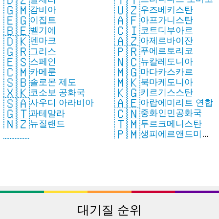
🇺🇿
🇬🇲
우즈베키스탄
감비아
🇦🇫
🇪🇬
아프가니스탄
이집트
🇨🇮
🇧🇪
코트디부아르
벨기에
🇦🇿
🇩🇰
아제르바이잔
덴마크
🇵🇷
🇬🇷
푸에르토리코
그리스
🇳🇨
🇪🇸
뉴칼레도니아
스페인
🇲🇬
🇨🇲
마다카스카르
카메룬
🇲🇰
🇸🇧
북마케도니아
솔로몬 제도
🇰🇬
🇽🇰
키르기스스탄
코소보 공화국
🇦🇪
🇸🇦
아랍에미리트 연합
사우디 아라비아
🇨🇳
🇬🇹
중화인민공화국
과테말라
🇹🇲
🇳🇿
투르크메니스탄
뉴질랜드
🇵🇲
생피에르앤드미클
롱
대기질 순위