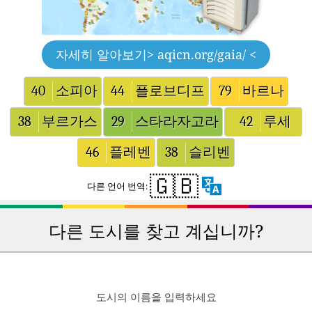
자세히 알아보기
> aqicn.org/gaia/ <
40
소피아
44
플로브디프
79
바르나
38
부르가스
29
스타라자고라
42
루세
46
플레벤
38
슬리벤
🇬🇧
다른 언어 번역:
다른 도시를 찾고 계십니까?
도시의 이름을 입력하세요