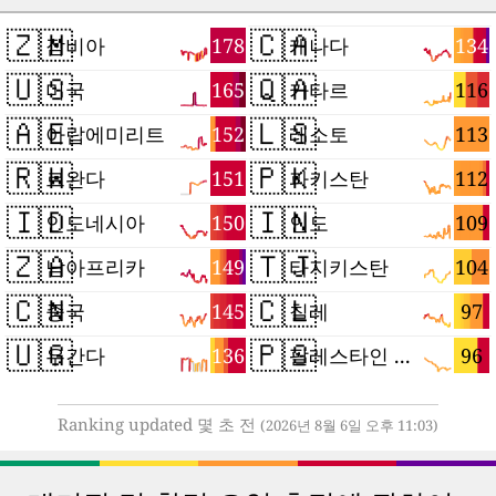
🇿🇲
🇨🇦
178
134
잠비아
캐나다
🇺🇸
🇶🇦
165
116
미국
카타르
🇦🇪
🇱🇸
152
113
아랍에미리트
레소토
🇷🇼
🇵🇰
151
112
르완다
파키스탄
🇮🇩
🇮🇳
150
109
인도네시아
인도
🇿🇦
🇹🇯
149
104
남아프리카
타지키스탄
🇨🇳
🇨🇱
145
97
중국
칠레
🇺🇬
🇵🇸
136
96
우간다
팔레스타인 지구
Ranking updated 몇 초 전
(2026년 8월 6일 오후 11:03)