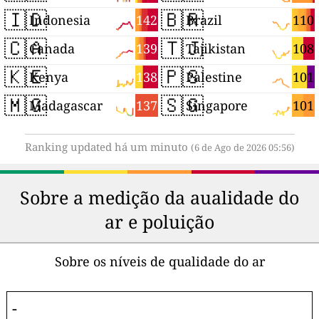
🇮🇩
🇧🇷
142
110
Indonesia
Brazil
🇨🇦
🇹🇯
139
108
Canada
Tajikistan
🇰🇪
🇵🇸
138
101
Kenya
Palestine
🇲🇬
🇸🇬
137
101
Madagascar
Singapore
Ranking updated há um minuto
(6 de Ago de 2026 05:56)
Sobre a medição da aualidade do
ar e poluição
Sobre os níveis de qualidade do ar
-