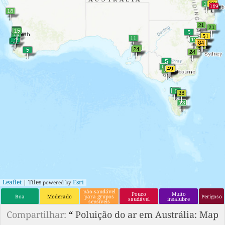
Leaflet
| Tiles
Esri
powered by
não-saudável
Pouco
Muito
Boa
Moderado
para grupos
Perigoso
saudável
insalubre
sensíveis
Compartilhar:
“
Poluição do ar em Austrália: Map