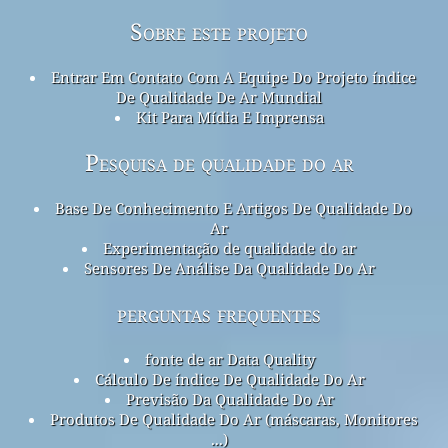
Sobre este projeto
Entrar Em Contato Com A Equipe Do Projeto índice
De Qualidade De Ar Mundial
Kit Para Mídia E Imprensa
Pesquisa de qualidade do ar
Base De Conhecimento E Artigos De Qualidade Do
Ar
Experimentação de qualidade do ar
Sensores De Análise Da Qualidade Do Ar
perguntas frequentes
fonte de ar Data Quality
Cálculo De índice De Qualidade Do Ar
Previsão Da Qualidade Do Ar
Produtos De Qualidade Do Ar (máscaras, Monitores
...)