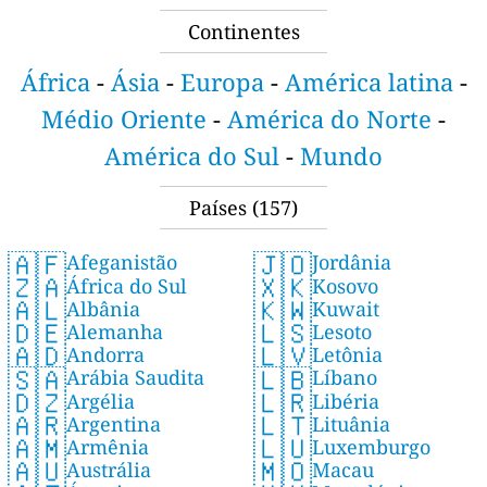
Continentes
África
-
Ásia
-
Europa
-
América latina
-
Médio Oriente
-
América do Norte
-
América do Sul
-
Mundo
Países
(157)
🇦🇫
🇯🇴
Afeganistão
Jordânia
🇿🇦
🇽🇰
África do Sul
Kosovo
🇦🇱
🇰🇼
Albânia
Kuwait
🇩🇪
🇱🇸
Alemanha
Lesoto
🇦🇩
🇱🇻
Andorra
Letônia
🇸🇦
🇱🇧
Arábia Saudita
Líbano
🇩🇿
🇱🇷
Argélia
Libéria
🇦🇷
🇱🇹
Argentina
Lituânia
🇦🇲
🇱🇺
Armênia
Luxemburgo
🇦🇺
🇲🇴
Austrália
Macau