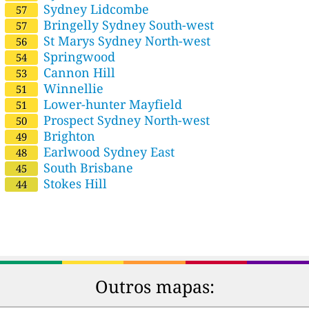
Sydney Lidcombe
57
Bringelly Sydney South-west
57
St Marys Sydney North-west
56
Springwood
54
Cannon Hill
53
Winnellie
51
Lower-hunter Mayfield
51
Prospect Sydney North-west
50
Brighton
49
Earlwood Sydney East
48
South Brisbane
45
Stokes Hill
44
Outros mapas: