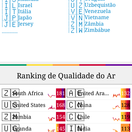
🇺🇿
🇮🇱
Uzbequistão
Israel
🇻🇪
🇮🇹
Venezuela
Itália
🇻🇳
🇯🇵
Vietname
Japão
🇿🇲
🇯🇪
Zâmbia
Jersey
🇿🇼
Zimbábue
Ranking de Qualidade do Ar
🇿🇦
🇦🇪
181
132
South Africa
United Arab Emirates
🇺🇸
🇨🇳
168
128
United States
China
🇿🇲
🇨🇱
154
119
Zambia
Chile
🇺🇬
🇮🇳
145
113
Uganda
India