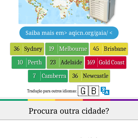
Saiba mais em
> aqicn.org/gaia/ <
36
Sydney
19
Melbourne
45
Brisbane
10
Perth
23
Adelaide
169
Gold Coast
7
Camberra
36
Newcastle
🇬🇧
Tradução para outros idiomas:
Procura outra cidade?