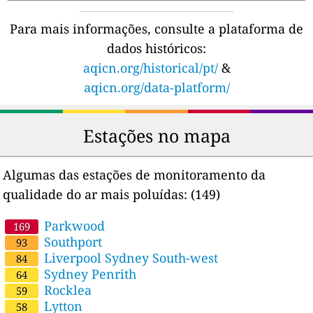
Para mais informações, consulte a plataforma de
dados históricos:
aqicn.org/historical/pt/
&
aqicn.org/data-platform/
Estações no mapa
Algumas das estações de monitoramento da
qualidade do ar mais poluídas:
(149)
Parkwood
169
Southport
93
Liverpool Sydney South-west
84
Sydney Penrith
64
Rocklea
59
Lytton
58