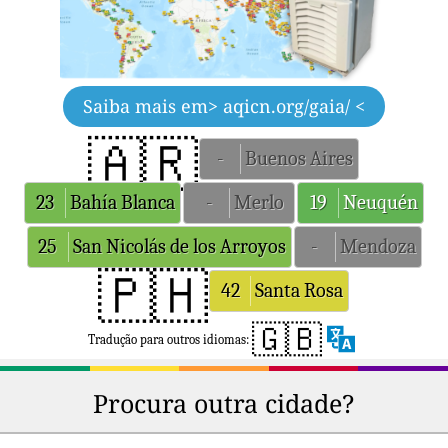
Saiba mais em
> aqicn.org/gaia/ <
🇦🇷
-
Buenos Aires
23
Bahía Blanca
-
Merlo
19
Neuquén
25
San Nicolás de los Arroyos
-
Mendoza
🇵🇭
42
Santa Rosa
🇬🇧
Tradução para outros idiomas:
Procura outra cidade?