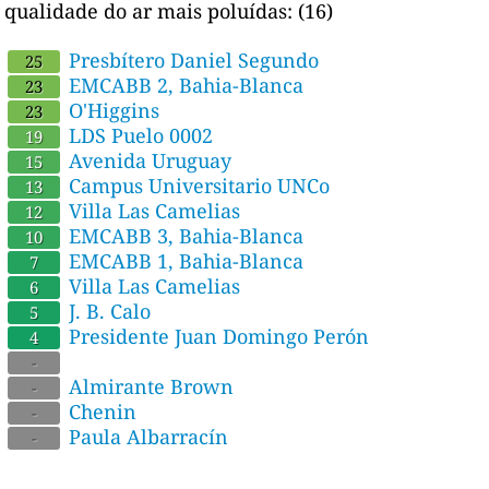
qualidade do ar mais poluídas:
(16)
Presbítero Daniel Segundo
25
EMCABB 2, Bahia-Blanca
23
O'Higgins
23
LDS Puelo 0002
19
Avenida Uruguay
15
Campus Universitario UNCo
13
Villa Las Camelias
12
EMCABB 3, Bahia-Blanca
10
EMCABB 1, Bahia-Blanca
7
Villa Las Camelias
6
J. B. Calo
5
Presidente Juan Domingo Perón
4
-
Almirante Brown
-
Chenin
-
Paula Albarracín
-