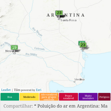
Leaflet
| Tiles
Esri
powered by
não-saudável
Pouco
Muito
Boa
Moderado
para grupos
Perigoso
saudável
insalubre
sensíveis
Compartilhar:
“
Poluição do ar em Argentina: Ma