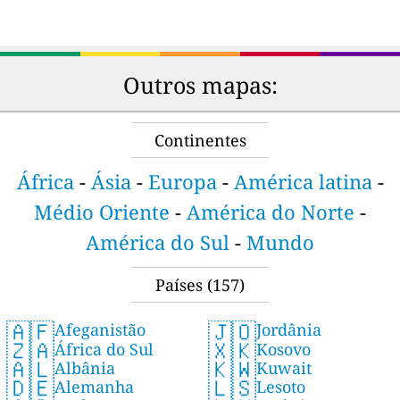
Outros mapas:
Continentes
África
-
Ásia
-
Europa
-
América latina
-
Médio Oriente
-
América do Norte
-
América do Sul
-
Mundo
Países
(157)
🇦🇫
🇯🇴
Afeganistão
Jordânia
🇿🇦
🇽🇰
África do Sul
Kosovo
🇦🇱
🇰🇼
Albânia
Kuwait
🇩🇪
🇱🇸
Alemanha
Lesoto