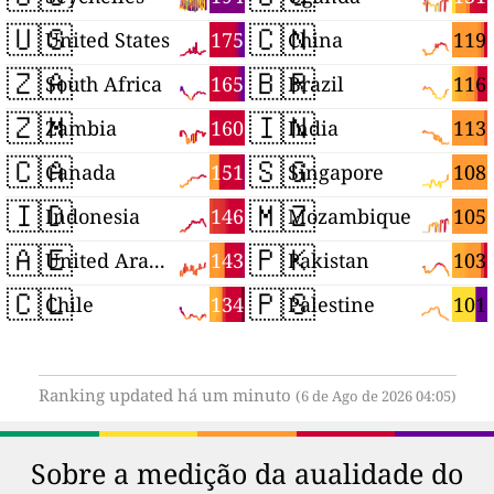
🇺🇸
🇨🇳
175
119
United States
China
🇿🇦
🇧🇷
165
116
South Africa
Brazil
🇿🇲
🇮🇳
160
113
Zambia
India
🇨🇦
🇸🇬
151
108
Canada
Singapore
🇮🇩
🇲🇿
146
105
Indonesia
Mozambique
🇦🇪
🇵🇰
143
103
United Arab Emirates
Pakistan
🇨🇱
🇵🇸
134
101
Chile
Palestine
Ranking updated há um minuto
(6 de Ago de 2026 04:05)
Sobre a medição da aualidade do