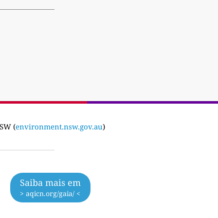
NSW (
environment.nsw.gov.au
)
Saiba mais em
> aqicn.org/gaia/ <