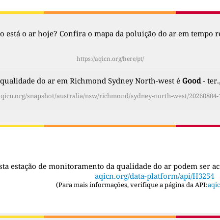
 está o ar hoje? Confira o mapa da poluição do ar em tempo re
https://aqicn.org/here/pt/
 qualidade do ar em Richmond Sydney North-west é
Good
- ter.
/aqicn.org/snapshot/australia/nsw/richmond/sydney-north-west/20260804-1
sta estação de monitoramento da qualidade do ar podem ser a
aqicn.org/data-platform/api/H3254
(
Para mais informações, verifique a página da API:
aqic