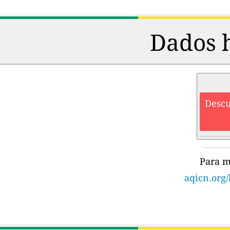
Dados h
Descu
Para m
aqicn.org/