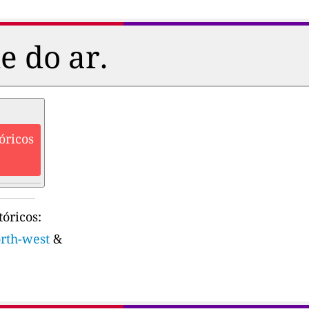
e do ar.
óricos
óricos:
orth-west
&