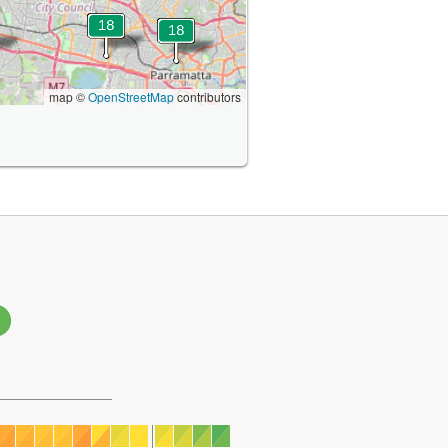
map ©
OpenStreetMap
contributors