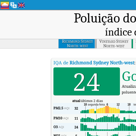
Poluição d
índice 
Richmond Sydney
Vineyard Sydney
North-west
North-west
IQA de
Richmond Sydney North-west
24
G
Atualiza
poluent
atual
últimos 2 dias
PM2.5
32
AQI
PM10
11
AQI
O3
24
AQI
NO2
5
AQI