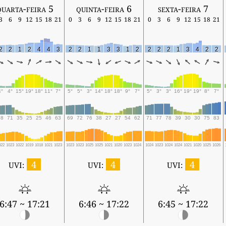
quarta-feira 5
quinta-feira 6
sexta-feira 7
3
6
9
12
15
18
21
0
3
6
9
12
15
18
21
0
3
6
9
12
15
18
21
2
2
1
2
4
4
3
2
2
1
1
3
3
1
2
2
2
2
1
3
4
2
2
4°
4°
15°
19°
18°
11°
7°
5°
5°
3°
14°
18°
18°
9°
7°
5°
3°
3°
16°
19°
19°
8°
7°
68
71
35
25
25
46
63
69
72
76
38
27
27
54
62
71
77
78
39
30
30
75
83
022
1023
1022
1019
1018
1021
1023
1023
1023
1025
1025
1021
1020
1023
1024
1024
1023
1024
1024
1021
1020
1025
1026
4
4
4
UVI:
UVI:
UVI:
6:47 ~ 17:21
6:46 ~ 17:22
6:45 ~ 17:22