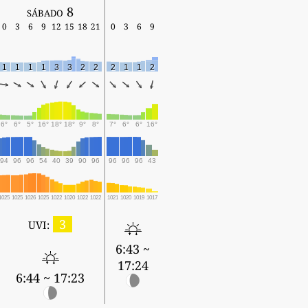
sábado 8
0
3
6
9
12
15
18
21
0
3
6
9
1
1
1
1
3
3
2
2
2
1
1
2
6°
6°
5°
16°
18°
18°
9°
8°
7°
6°
6°
16°
94
96
96
54
40
39
90
96
96
96
96
43
1025
1025
1026
1025
1022
1020
1022
1022
1021
1020
1019
1017
3
UVI:
6:43 ~
17:24
6:44 ~ 17:23