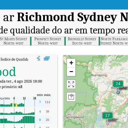
o ar
Richmond Sydney N
de qualidade do ar em tempo re
St Marys Sydney
Prospect Sydney
Bringelly Sydney
North Parrama
North-west
North-west
South-west
Sydney North-w
:
Índice de Qualidade do Ar (IQA) em tempo real em Richmond Sydney North-we
+
ood
−
da ter., 4 ago 2026 18:00
e primário:
o3
min
máx.
7
114
4
38
0
26
0
10