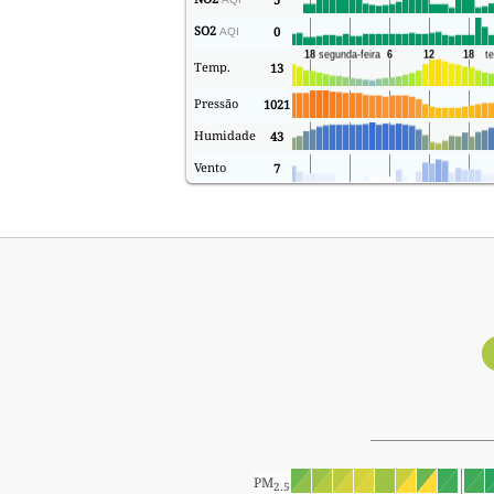
SO2
0
AQI
Temp.
13
Pressão
1021
Humidade
43
Vento
7
PM
2.5