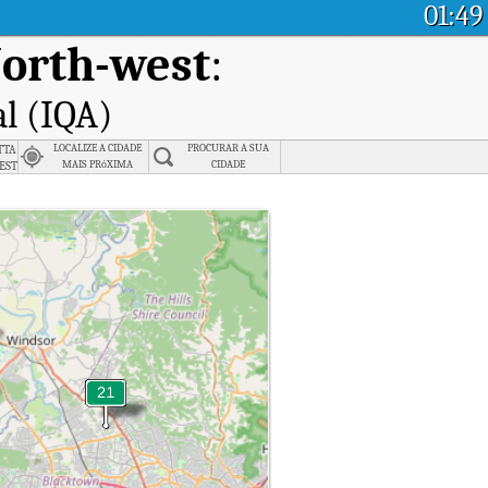
01:49
orth-west
:
al (IQA)
tta
LOCALIZE A CIDADE
PROCURAR A SUA
est
MAIS PRóXIMA
CIDADE
st.