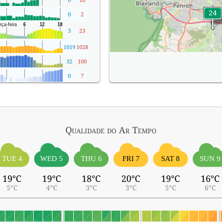
0
2
3
23
1019
1028
32
100
0
7
Qualidade do Ar
Tempo
TUE 4
WED 5
THU 6
FRI 7
SAT 8
SUN 9
19°C
19°C
18°C
20°C
19°C
16°C
5°C
4°C
3°C
3°C
5°C
6°C