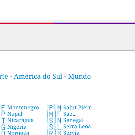
rte
-
América do Sul
-
Mundo
🇪
🇵🇲
Montenegro
Saint Pierre
🇲🇫
🇵
São
Nepal
e Miquelon
🇸🇳
🇮
Senegal
Martinho
Nicarágua
🇸🇱
🇬
Serra Leoa
Nigéria
🇷🇸
🇴
Sérvia
Noruega