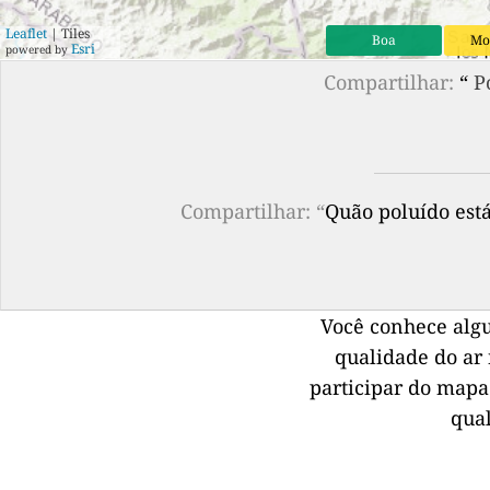
Leaflet
| Tiles
Boa
Mo
Esri
powered by
Compartilhar:
“
P
Compartilhar: “
Quão poluído está
Você conhece alg
qualidade do ar 
participar do mapa
qua