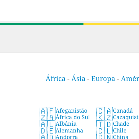
África
-
Ásia
-
Europa
-
Améri
🇦🇫
🇨🇦
Afeganistão
Canadá
🇿🇦
🇰🇿
África do Sul
Cazaquist
🇦🇱
🇹🇩
Albânia
Chade
🇩🇪
🇨🇱
Alemanha
Chile
🇦🇩
🇨🇳
Andorra
China