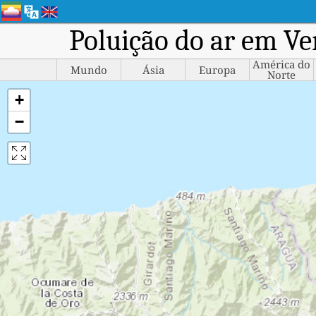
Poluição do ar em Ve
América do
Mundo
Ásia
Europa
Norte
+
−