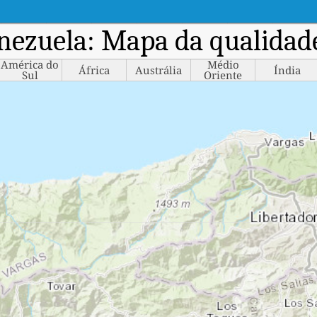
nezuela: Mapa da qualidad
América do
Médio
África
Austrália
Índia
Sul
Oriente