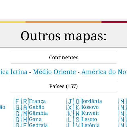
Outros mapas:
Continentes
ca latina
-
Médio Oriente
-
América do No
Países
(157)
🇫🇷
🇯🇴
🇲
França
Jordânia
🇬🇦
🇽🇰
🇳
ão
Gabão
Kosovo
🇬🇲
🇰🇼
🇳
Gâmbia
Kuwait
🇬🇭
🇱🇸
🇳
Gana
Lesoto
🇬🇪
🇱🇻
🇳
Geórgia
Letônia