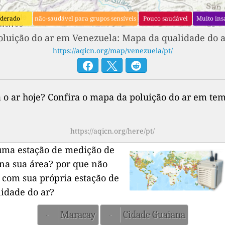
derado
não-saudável para grupos sensíveis
Pouco saudável
Muito ins
oluição do ar em Venezuela: Mapa da qualidade do 
https://aqicn.org/map/venezuela/pt/
 o ar hoje? Confira o mapa da poluição do ar em tem
https://aqicn.org/here/pt/
uma estação de medição de
na sua área?
por que não
 com sua própria estação de
lidade do ar?
-
Maracay
-
Cidade Guaiana