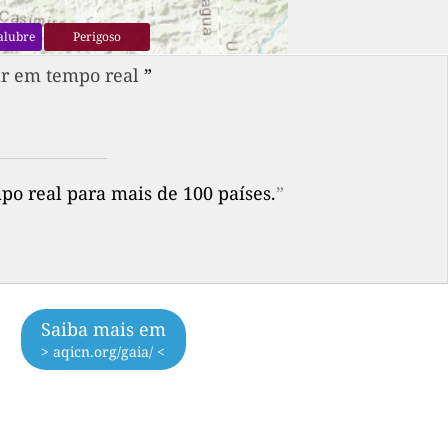
alubre
Perigoso
ar em tempo real
”
po real para mais de 100 países.
”
Saiba mais em
> aqicn.org/gaia/ <