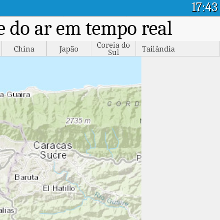
17:43
e do ar em tempo real
Coreia do
China
Japão
Tailândia
Sul