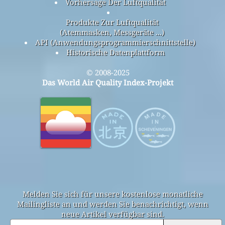
Vorhersage Der Luftqualität
Produkte Zur Luftqualität
(Atemmasken, Messgeräte ...)
API (Anwendungsprogrammierschnittstelle)
Historische Datenplattform
© 2008-2025
Das World Air Quality Index-Projekt
Melden Sie sich für unsere kostenlose monatliche
Mailingliste an und werden Sie benachrichtigt, wenn
neue Artikel verfügbar sind.