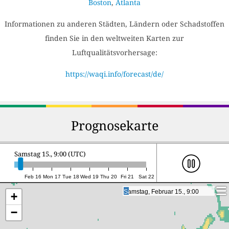
Boston
,
Atlanta
Informationen zu anderen Städten, Ländern oder Schadstoffen
finden Sie in den weltweiten Karten zur
Luftqualitätsvorhersage:
https://waqi.info/forecast/de/
Prognosekarte
Samstag 15., 9:00 (UTC)
Feb 16
Mon 17
Tue 18
Wed 19
Thu 20
Fri 21
Sat 22
Samstag, Februar 15., 9:00
Samstag, Februar 15., 9:00
+
−