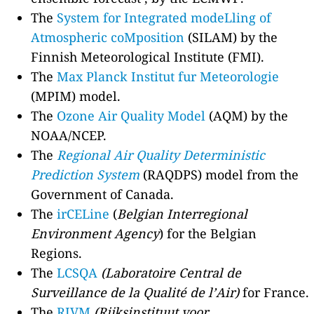
The
System for Integrated modeLling of
Atmospheric coMposition
(SILAM) by the
Finnish Meteorological Institute (FMI).
The
Max Planck Institut fur Meteorologie
(MPIM) model.
The
Ozone Air Quality Model
(AQM) by the
NOAA/NCEP.
The
Regional Air Quality Deterministic
Prediction System
(RAQDPS) model from the
Government of Canada.
The
irCELine
(
Belgian Interregional
Environment Agency
) for the Belgian
Regions.
The
LCSQA
(Laboratoire Central de
Surveillance de la Qualité de l’Air)
for France.
The
RIVM
(Rijksinstituut voor