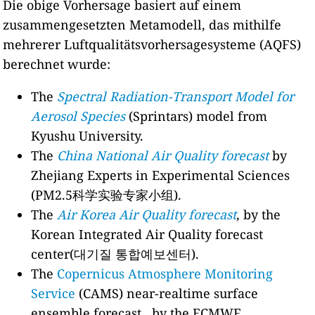
Die obige Vorhersage basiert auf einem
zusammengesetzten Metamodell, das mithilfe
mehrerer Luftqualitätsvorhersagesysteme (AQFS)
berechnet wurde:
The
Spectral Radiation-Transport Model for
Aerosol Species
(Sprintars) model from
Kyushu University.
The
China National Air Quality forecast
by
Zhejiang Experts in Experimental Sciences
(PM2.5科学实验专家小组).
The
Air Korea Air Quality forecast
, by the
Korean Integrated Air Quality forecast
center(대기질 통합예보센터).
The
Copernicus Atmosphere Monitoring
Service
(CAMS) near-realtime surface
ensemble forecast , by the ECMWF.