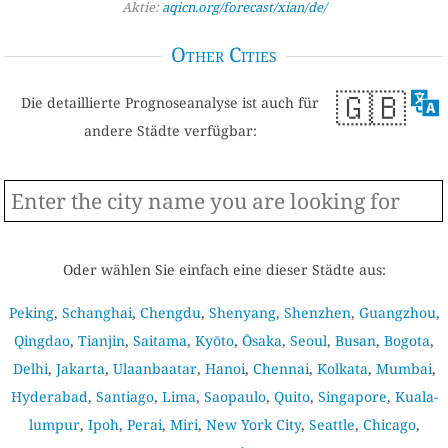
Aktie:
aqicn.org/forecast/xian/de/
Other Cities
🇬🇧
Die detaillierte Prognoseanalyse ist auch für
andere Städte verfügbar:
Oder wählen Sie einfach eine dieser Städte aus:
Peking
,
Schanghai
,
Chengdu
,
Shenyang
,
Shenzhen
,
Guangzhou
,
Qingdao
,
Tianjin
,
Saitama
,
Kyōto
,
Ōsaka
,
Seoul
,
Busan
,
Bogota
,
Delhi
,
Jakarta
,
Ulaanbaatar
,
Hanoi
,
Chennai
,
Kolkata
,
Mumbai
,
Hyderabad
,
Santiago
,
Lima
,
Saopaulo
,
Quito
,
Singapore
,
Kuala-
lumpur
,
Ipoh
,
Perai
,
Miri
,
New York City
,
Seattle
,
Chicago
,