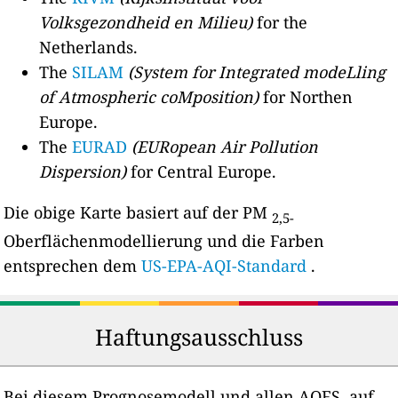
Volksgezondheid en Milieu)
for the
Netherlands.
The
SILAM
(System for Integrated modeLling
of Atmospheric coMposition)
for Northen
Europe.
The
EURAD
(EURopean Air Pollution
Dispersion)
for Central Europe.
Die obige Karte basiert auf der PM
2,5-
Oberflächenmodellierung und die Farben
entsprechen dem
US-EPA-AQI-Standard
.
Haftungsausschluss
Bei diesem Prognosemodell und allen AQFS, auf