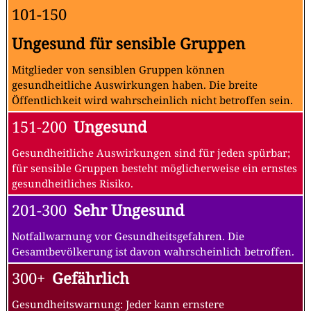
101-150
Ungesund für sensible Gruppen
Mitglieder von sensiblen Gruppen können
gesundheitliche Auswirkungen haben. Die breite
Öffentlichkeit wird wahrscheinlich nicht betroffen sein.
151-200
Ungesund
Gesundheitliche Auswirkungen sind für jeden spürbar;
für sensible Gruppen besteht möglicherweise ein ernstes
gesundheitliches Risiko.
201-300
Sehr Ungesund
Notfallwarnung vor Gesundheitsgefahren. Die
Gesamtbevölkerung ist davon wahrscheinlich betroffen.
300+
Gefährlich
Gesundheitswarnung: Jeder kann ernstere