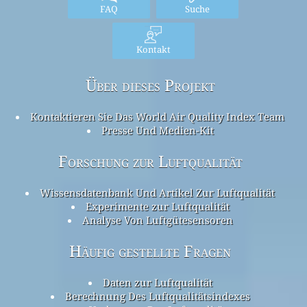
FAQ
Suche
Kontakt
Über dieses Projekt
Kontaktieren Sie Das World Air Quality Index Team
Presse Und Medien-Kit
Forschung zur Luftqualität
Wissensdatenbank Und Artikel Zur Luftqualität
Experimente zur Luftqualität
Analyse Von Luftgütesensoren
Häufig gestellte Fragen
Daten zur Luftqualität
Berechnung Des Luftqualitätsindexes