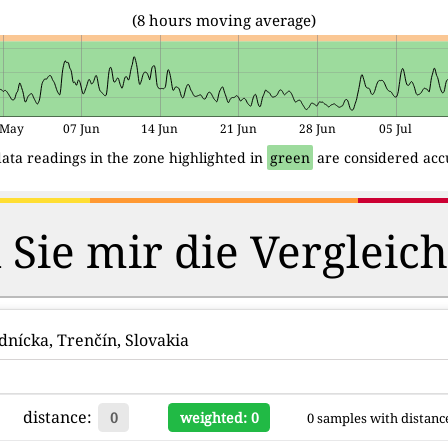
(8 hours moving average)
 May
07 Jun
14 Jun
21 Jun
28 Jun
05 Jul
ata readings in the zone highlighted in
green
are considered acc
 Sie mir die Vergleic
dnícka, Trenčín, Slovakia
distance:
0
weighted: 0
0 samples with distance