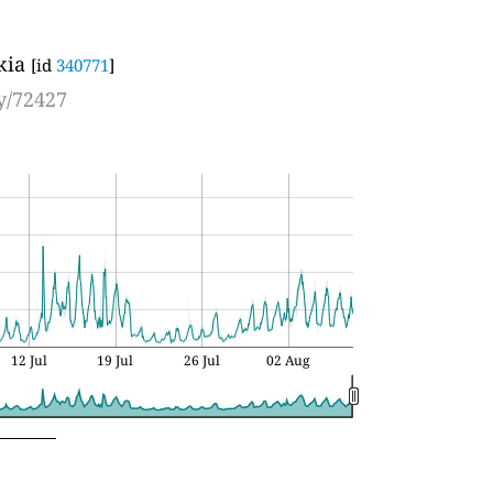
kia
[id
340771
]
y/72427
12 Jul
19 Jul
26 Jul
02 Aug