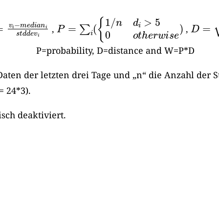
=
v
i
−
m
e
d
i
a
n
i
P
s
=
t
d
∑
d
i
(
e
{
v
1
i
/
n
d
i
>
5
0
o
t
h
e
r
w
i
s
e
)
D
=
∑
i
,
,
P=probability, D=distance and W=P*D
e Daten der letzten drei Tage und „n“ die Anzahl der
= 24*3).
sch deaktiviert.