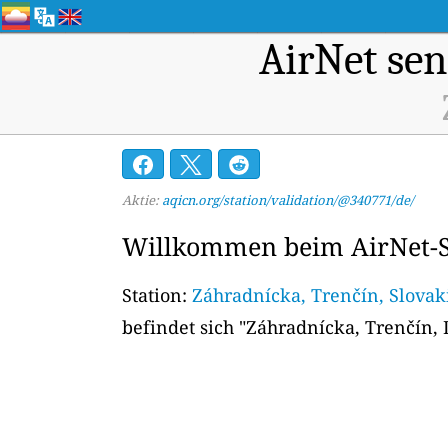
AirNet sen
Aktie:
aqicn.org/station/validation/@340771/de/
Willkommen beim AirNet-Se
Station:
Záhradnícka, Trenčín, Slova
befindet sich
"Záhradnícka, Trenčín, D