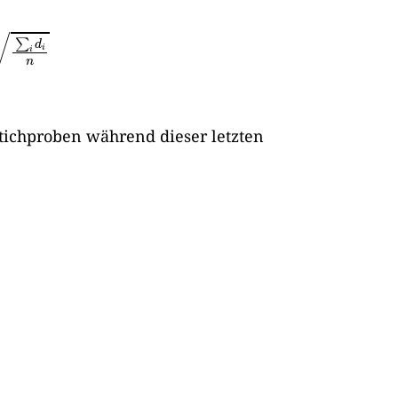
d
i
n
 Stichproben während dieser letzten