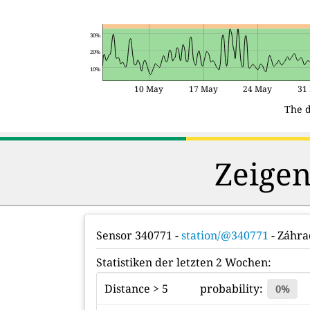
30%
20%
10%
10 May
17 May
24 May
31
The d
Zeigen
Sensor 340771
-
station/@340771
- Záhra
Statistiken der letzten 2 Wochen:
Distance > 5
probability:
0%