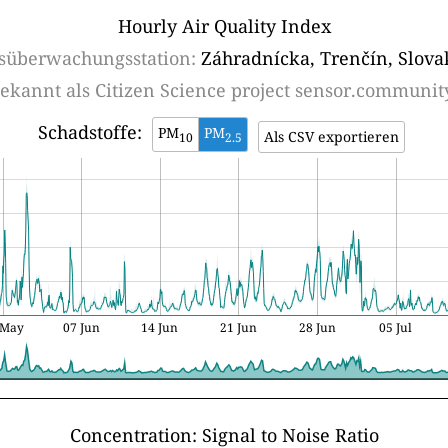
Hourly Air Quality Index
tsüberwachungsstation:
Záhradnícka, Trenčín, Slova
ekannt als
Citizen Science project sensor.communit
Schadstoffe:
PM
PM
Als CSV exportieren
10
2.5
 May
07 Jun
14 Jun
21 Jun
28 Jun
05 Jul
Concentration: Signal to Noise Ratio