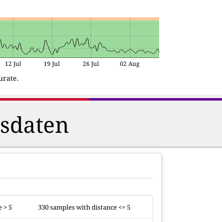
12 Jul
19 Jul
26 Jul
02 Aug
urate.
hsdaten
 > 5
330 samples with distance <= 5