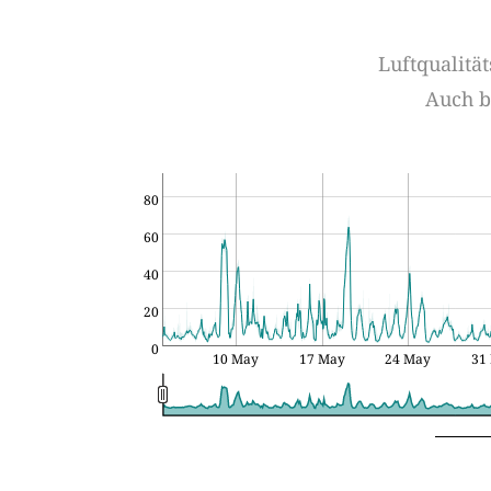
Luftqualitä
Auch b
80
60
40
20
0
10 May
17 May
24 May
31