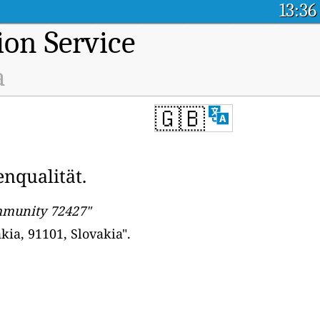
13:36
ion Service
a
🇬🇧
nqualität.
ommunity 72427"
kia, 91101, Slovakia".