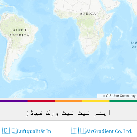
Tiles © Esri — Esri, DeLorme, NAVTEQ, TomTom, Intermap, iPC, USGS, FAO, NPS, NRCAN, GeoBase, Kadaster NL, Ordnance Survey, Esri Japan, METI, Esri China (Hong Kong), and the GIS User Community
ایئر نیٹ نیٹ ورک فیڈز
🇩🇪
🇹🇭
Luftqualität In
AirGradient Co. Ltd.