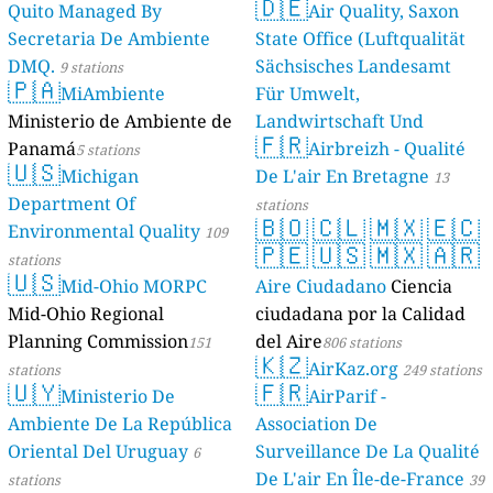
🇩🇪
Quito Managed By
Air Quality, Saxon
Secretaria De Ambiente
State Office (Luftqualität
DMQ.
Sächsisches Landesamt
9 stations
🇵🇦
MiAmbiente
Für Umwelt,
Ministerio de Ambiente de
Landwirtschaft Und
🇫🇷
Panamá
Geologie)
Airbreizh - Qualité
5 stations
50 stations
🇺🇸
Michigan
De L'air En Bretagne
13
Department Of
stations
🇧🇴
🇨🇱
🇲🇽
🇪🇨
Environmental Quality
109
🇵🇪
🇺🇸
🇲🇽
🇦🇷
stations
🇺🇸
Mid-Ohio MORPC
Aire Ciudadano
Ciencia
Mid-Ohio Regional
ciudadana por la Calidad
Planning Commission
del Aire
151
806 stations
🇰🇿
AirKaz.org
stations
249 stations
🇺🇾
🇫🇷
Ministerio De
AirParif -
Ambiente De La República
Association De
Oriental Del Uruguay
Surveillance De La Qualité
6
De L'air En Île-de-France
stations
39