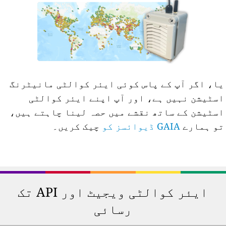
ا، اگر آپ کے پاس کوئی ایئر کوالٹی مانیٹرنگ
سٹیشن نہیں ہے، اور آپ اپنے ایئر کوالٹی
سٹیشن کے ساتھ نقشے میں حصہ لینا چاہتے ہیں،
و ہمارے
GAIA ڈیوائسز کو
چیک کریں۔
ایئر کوالٹی ویجیٹ اور API تک
رسائی