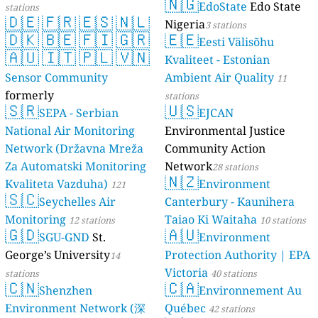
🇳🇬
EdoState
Edo State
stations
🇩🇪
🇫🇷
🇪🇸
🇳🇱
Nigeria
3 stations
🇩🇰
🇧🇪
🇫🇮
🇬🇷
🇪🇪
Eesti Välisõhu
🇦🇺
🇮🇹
🇵🇱
🇻🇳
Kvaliteet - Estonian
Sensor Community
Ambient Air Quality
11
formerly
stations
🇸🇷
🇺🇸
luftdaten.info
SEPA - Serbian
EJCAN
35815 stations
National Air Monitoring
Environmental Justice
Network (Državna Mreža
Community Action
Za Automatski Monitoring
Network
28 stations
🇳🇿
Kvaliteta Vazduha)
Environment
121
🇸🇨
Seychelles Air
Canterbury - Kaunihera
stations
Monitoring
Taiao Ki Waitaha
12 stations
10 stations
🇬🇩
🇦🇺
SGU-GND
St.
Environment
George’s University
Protection Authority | EPA
14
Victoria
stations
40 stations
🇨🇳
🇨🇦
Shenzhen
Environnement Au
Environment Network (深
Québec
42 stations