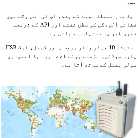
ے۔
یک بار منسلک ہونے کے بعد، آپ کی اصل وقت میں
فضائی آلودگی کی سطح نقشے اور API کے ذریعے
وری طور پر دستیاب ہو جاتی ہے۔
اسٹیشن 10 میٹر واٹر پروف پاور کیبل، ایک USB
اور سپلائی، بڑھتے ہوئے آلات اور ایک اختیاری
ولر پینل کے ساتھ آتا ہے۔