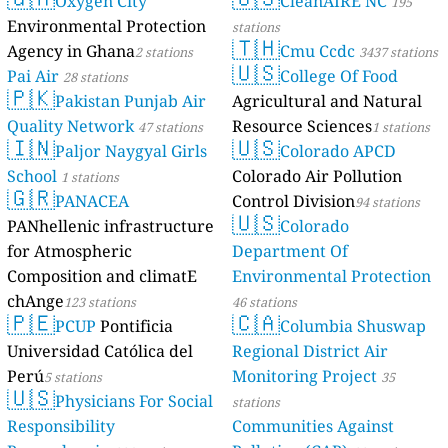
Oxygen City
CleanAIRE NC
195
Environmental Protection
stations
🇹🇭
Agency in Ghana
Cmu Ccdc
2 stations
3437 stations
🇺🇸
Pai Air
College Of Food
28 stations
🇵🇰
Pakistan Punjab Air
Agricultural and Natural
Quality Network
Resource Sciences
47 stations
1 stations
🇮🇳
🇺🇸
Paljor Naygyal Girls
Colorado APCD
School
Colorado Air Pollution
1 stations
🇬🇷
PANACEA
Control Division
94 stations
🇺🇸
PANhellenic infrastructure
Colorado
for Atmospheric
Department Of
Composition and climatE
Environmental Protection
chAnge
123 stations
46 stations
🇵🇪
🇨🇦
PCUP
Pontificia
Columbia Shuswap
Universidad Católica del
Regional District Air
Perú
Monitoring Project
5 stations
35
🇺🇸
Physicians For Social
stations
Responsibility
Communities Against