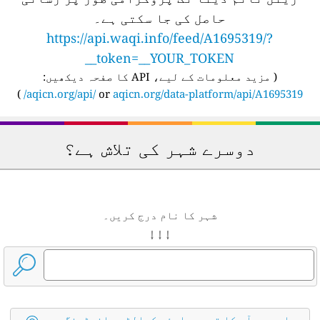
حاصل کی جا سکتی ہے۔
https://api.waqi.info/feed/A1695319/?
token=__YOUR_TOKEN__
(
مزید معلومات کے لیے، API کا صفحہ دیکھیں:
)
aqicn.org/api/
or
aqicn.org/data-platform/api/A1695319/
دوسرے شہر کی تلاش ہے؟
شہر کا نام درج کریں۔
↓ ↓ ↓
یا ہمیں آپ کا قریبی ایئر کوالٹی مانیٹرنگ