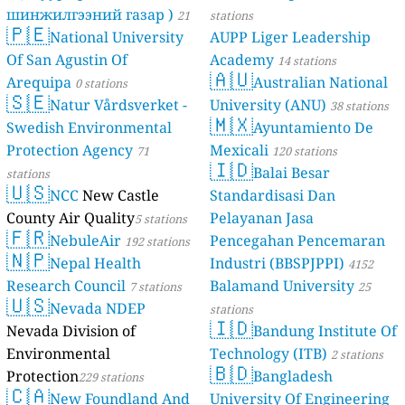
шинжилгээний газар )
21
stations
🇵🇪
National University
AUPP Liger Leadership
stations
Of San Agustin Of
Academy
14 stations
🇦🇺
Arequipa
Australian National
0 stations
🇸🇪
Natur Vårdsverket -
University (ANU)
38 stations
🇲🇽
Swedish Environmental
Ayuntamiento De
Protection Agency
Mexicali
71
120 stations
🇮🇩
Balai Besar
stations
🇺🇸
NCC
New Castle
Standardisasi Dan
County Air Quality
Pelayanan Jasa
5 stations
🇫🇷
NebuleAir
Pencegahan Pencemaran
192 stations
🇳🇵
Nepal Health
Industri (BBSPJPPI)
4152
Research Council
Balamand University
7 stations
stations
25
🇺🇸
Nevada NDEP
stations
🇮🇩
Nevada Division of
Bandung Institute Of
Environmental
Technology (ITB)
2 stations
🇧🇩
Protection
Bangladesh
229 stations
🇨🇦
New Foundland And
University Of Engineering