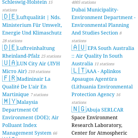
Schleswig-Holstein
15
4005 stations
Dubai Municipality-
stations
🇩🇪
Luftqualität | Nds.
Environment Department -
Ministerium Für Umwelt,
Environmental Planning
Energie Und Klimaschutz
And Studies Section
8
28 stations
stations
🇩🇪
🇦🇺
Luftreinhaltung
EPA South Australia
Rheinland-Pfalz
:: Air Quality In South
25 stations
🇺🇦
LUN City Air (ЛУН
Australia
11 stations
🇱🇹
Місто Air)
AAA - Aplinkos
210 stations
🇫🇷
Madininair La
Apsaugos Agentūra
Qualité De L’air En
(Lithuania Environmental
Martinique
Protection Agency
7 stations
16
🇲🇾
Malaysia
stations
🇳🇬
Department Of
Abuja SERLCAR
Environment (DOE); Air
Space Environment
Polluant Index
Research Laboratory,
Management System
Center for Atmospheric
66