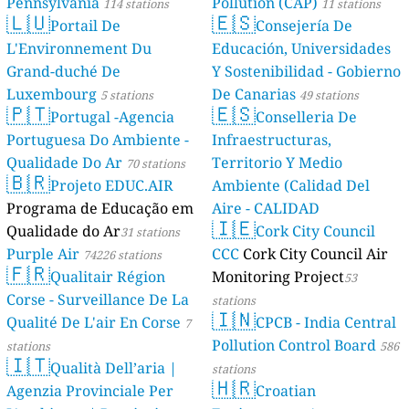
Pennsylvania
Pollution (CAP)
114 stations
11 stations
🇱🇺
🇪🇸
Portail De
Consejería De
L'Environnement Du
Educación, Universidades
Grand-duché De
Y Sostenibilidad - Gobierno
Luxembourg
De Canarias
5 stations
49 stations
🇵🇹
🇪🇸
Portugal -Agencia
Conselleria De
Portuguesa Do Ambiente -
Infraestructuras,
Qualidade Do Ar
Territorio Y Medio
70 stations
🇧🇷
Projeto EDUC.AIR
Ambiente (Calidad Del
Programa de Educação em
Aire - CALIDAD
🇮🇪
Qualidade do Ar
AMBIENTAL)
Cork City Council
31 stations
23 stations
Purple Air
CCC
Cork City Council Air
74226 stations
🇫🇷
Qualitair Région
Monitoring Project
53
Corse - Surveillance De La
stations
🇮🇳
Qualité De L'air En Corse
CPCB - India Central
7
Pollution Control Board
stations
586
🇮🇹
Qualità Dell’aria |
stations
🇭🇷
Agenzia Provinciale Per
Croatian