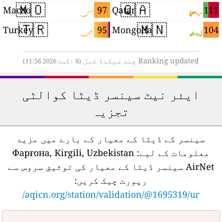
🇲🇴
🇶🇦
7
97
111
Macao
Qatar
🇹🇷
🇲🇳
7
95
104
Turkey
Mongolia
Ranking updated چند سیکنڈ قبل
(8 اگست 2026 11:56)
ایئر نیٹ سینسر ڈیٹا کوالٹی
تجزیہ
سینسر کے ڈیٹا کے معیار کے بارے میں مزید
معلومات کے لیے:
Фарғона, Kirgili, Uzbekistan
AirNet سینسر ڈیٹا کے معیار کی توثیق سروس سے
رپورٹ چیک کریں:
aqicn.org/station/validation/@1695319/ur/