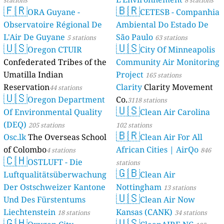
🇫🇷
🇧🇷
ORA Guyane -
CETESB - Companhia
Observatoire Régional De
Ambiental Do Estado De
L'Air De Guyane
São Paulo
5 stations
63 stations
🇺🇸
🇺🇸
Oregon CTUIR
City Of Minneapolis
Confederated Tribes of the
Community Air Monitoring
Umatilla Indian
Project
165 stations
Reservation
Clarity
Clarity Movement
44 stations
🇺🇸
Oregon Department
Co.
3118 stations
🇺🇸
Of Environmental Quality
Clean Air Carolina
(DEQ)
205 stations
102 stations
🇧🇷
Osc.lk
The Overseas School
Clean Air For All
of Colombo
African Cities | AirQo
4 stations
846
🇨🇭
OSTLUFT - Die
stations
🇬🇧
Luftqualitätsüberwachung
Clean Air
Der Ostschweizer Kantone
Nottingham
13 stations
🇺🇸
Und Des Fürstentums
Clean Air Now
Liechtenstein
Kansas (CANK)
18 stations
34 stations
🇬🇭
🇺🇸