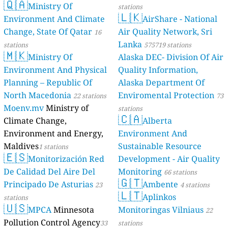
🇶🇦
Ministry Of
stations
🇱🇰
Environment And Climate
AirShare - National
Change, State Of Qatar
Air Quality Network, Sri
16
Lanka
stations
575719 stations
🇲🇰
Ministry Of
Alaska DEC- Division Of Air
Environment And Physical
Quality Information,
Planning – Republic Of
Alaska Department Of
North Macedonia
Enviromental Protection
22 stations
73
Moenv.mv
Ministry of
stations
🇨🇦
Climate Change,
Alberta
Environment and Energy,
Environment And
Maldives
Sustainable Resource
1 stations
🇪🇸
Monitorización Red
Development - Air Quality
De Calidad Del Aire Del
Monitoring
66 stations
🇬🇹
Principado De Asturias
Ambente
23
4 stations
🇱🇹
Aplinkos
stations
🇺🇸
MPCA
Minnesota
Monitoringas Vilniaus
22
Pollution Control Agency
33
stations