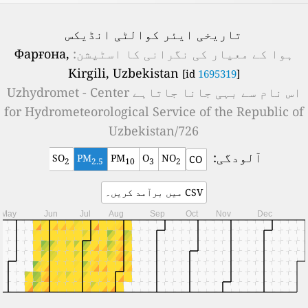
تاریخی ایئر کوالٹی انڈیکس
ہوا کے معیار کی نگرانی کا اسٹیشن:
Фарғона,
Kirgili, Uzbekistan
[id
1695319
]
اس نام سے بہی جانا جاتاہے
Uzhydromet - Center
for Hydrometeorological Service of the Republic of
Uzbekistan/726
آلودگی:
SO
PM
PM
O
NO
CO
2
2.5
10
3
2
CSV میں برآمد کریں۔
May
Jun
Jul
Aug
Sep
Oct
Nov
Dec