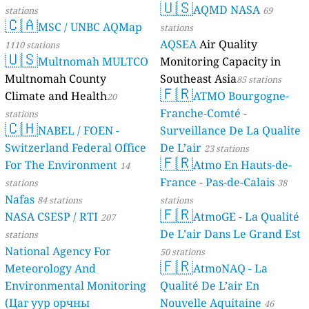
🇺🇸
AQMD NASA
stations
69
🇨🇦
MSC / UNBC AQMap
stations
AQSEA
Air Quality
1110 stations
🇺🇸
Multnomah MULTCO
Monitoring Capacity in
Multnomah County
Southeast Asia
85 stations
🇫🇷
Climate and Health
ATMO Bourgogne-
20
Franche-Comté -
stations
🇨🇭
NABEL / FOEN -
Surveillance De La Qualite
Switzerland Federal Office
De L’air
23 stations
🇫🇷
For The Environment
Atmo En Hauts-de-
14
France - Pas-de-Calais
stations
38
Nafas
84 stations
stations
🇫🇷
NASA CSESP / RTI
AtmoGE - La Qualité
207
De L’air Dans Le Grand Est
stations
National Agency For
50 stations
🇫🇷
Meteorology And
AtmoNAQ - La
Environmental Monitoring
Qualité De L’air En
(Цаг уур орчны
Nouvelle Aquitaine
46