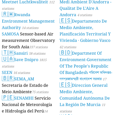
Meetnet Luchtkwaliteit
Medi Ambient D'Andorra -
112
Qualitat De L'Aire A
stations
🇷🇼
Rwanda
Andorra
4 stations
🇪🇸
Environment Management
Departamento De
Authority
Medio Ambiente,
14 stations
SAMOSA
Sensor-based Air
Planificación Territorial Y
measurement Observatory
Vivienda · Gobierno Vasco
for South Asia
337 stations
62 stations
🇹🇭
🇧🇩
Sansiri
Department Of
58 stations
🇺🇦
Save Dnipro
Environment-Government
1815
Of The People's Republic
stations
SEEN
Of Bangladesh পরিবেশ অধিদপ্তর-
16 stations
🇧🇷
SEMA_AM
গণপ্রজাতন্ত্রী বাংলাদেশ সরকার
17
🇪🇸
Secretaria de Estado de
Direccion General
stations
Meio Ambiente
Medio Ambiente,
75 stations
🇵🇪
SENAMHI
Servicio
Comunidad Autónoma De
Nacional de Meteorología
La Región De Murcia
11
e Hidrología del Perú
14
stations