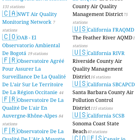
County Air Quality
131 stations
🇨🇦
NWT Air Quality
Management District
75
Monitoring Network
7
stations
🇺🇸
California FRAQMD
stations
🇨🇴
OAB - El
The Feather River AQMD
1
Observatorio Ambiental
stations
🇺🇸
De Bogotá
California RIVR
19 stations
🇫🇷
Observatoire Agréé
Riverside County Air
Pour Assurer La
Quality Management
Surveillance De La Qualité
District
16 stations
🇺🇸
De L’air Sur Le Territoire
California SBCAPCD
De La Région Occitanie
Santa Barbara County Air
44
🇫🇷
Observatoire De La
Pollution Control
stations
Qualité De L'air En
District
115 stations
🇺🇸
Auvergne-Rhône-Alpes
California SCSB
84
Sonoma Coast State
stations
🇫🇷
Observatoire De La
Beach
40 stations
🇨🇴
🇪🇸
Qualité De L'Air à Mayotte
Canair.io