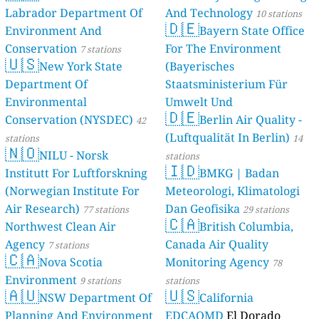
Labrador Department Of
And Technology
10 stations
🇩🇪
Environment And
Bayern State Office
Conservation
For The Environment
7 stations
🇺🇸
New York State
(Bayerisches
Department Of
Staatsministerium Für
Environmental
Umwelt Und
🇩🇪
Conservation (NYSDEC)
Berlin Air Quality -
Verbraucherschutz) - LfU
42
(Luftqualität In Berlin)
stations
46 stations
14
🇳🇴
NILU - Norsk
stations
🇮🇩
Institutt For Luftforskning
BMKG | Badan
(Norwegian Institute For
Meteorologi, Klimatologi
Air Research)
Dan Geofisika
77 stations
29 stations
🇨🇦
Northwest Clean Air
British Columbia,
Agency
Canada Air Quality
7 stations
🇨🇦
Nova Scotia
Monitoring Agency
78
Environment
9 stations
stations
🇦🇺
🇺🇸
NSW Department Of
California
Planning And Environment
EDCAQMD
El Dorado