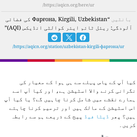
https://aqicn.org/here/ur/
بانٹیں
“Фарғона, Kirgili, Uzbekistan کی فضائی
آلودگی: ریئل ٹائم ایئر کوالٹی انڈیکس (AQI)”
https://aqicn.org/station/uzbekistan-kirgili-фарғона/ur/
یا آپ کے پاس پہلے سے ہی ہوا کے معیار کی
گرانی کرنے والا اسٹیشن ہے، اور کیا آپ اسے
مارے نقشے میں شامل کرنا چاہیں گے؟ یا کیا آپ
س اسٹیشن کے مالک ہیں اور ترمیم کرنا چاہتے
یں؟ پھر
ڈیٹا فیڈ
پیج کے ذریعے ہم سے رابطہ
ریں۔