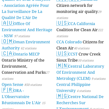
- Association Agréée Pour
Citizen network for
La Surveillance De La
monitoring air quality
29
Qualité De L'Air De
stations
🇦🇺
🇺🇸
Mayotte
Office Of
CCA California
4 stations
Environment And Heritage
Coalition for Clean Air
222
- NSW
97 stations
stations
🇴🇲
Oman Environment
CCA Colorado
Citizens for
Authority
Clean Air
62 stations
40 stations
🇨🇦
🇺🇸
Ontario MECP
CCST
Crow Creek
Ontario Ministry of the
Sioux Tribe
10 stations
🇲🇳
Environment,
Central Laboratory
Conservation and Parks
Of Environment And
27
Metrology (CLEM)
stations
9 stations
Open Sense
Central Philippine
850 stations
🇫🇷
ORA -
University
4 stations
🇲🇬
L'Observatoire
Centre National De
Réunionnais De L’Air
Recherches Sur
15
L'Environnement
stations
8 stations