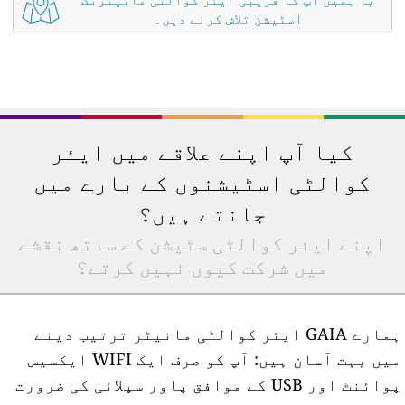
اسٹیشن تلاش کرنے دیں۔
کیا آپ اپنے علاقے میں ایئر
کوالٹی اسٹیشنوں کے بارے میں
جانتے ہیں؟
اپنے ایئر کوالٹی سٹیشن کے ساتھ نقشے
میں شرکت کیوں نہیں کرتے؟
ہمارے GAIA ایئر کوالٹی مانیٹر ترتیب دینے
میں بہت آسان ہیں: آپ کو صرف ایک WIFI ایکسیس
پوائنٹ اور USB کے موافق پاور سپلائی کی ضرورت