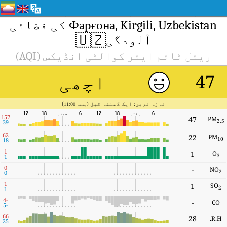
Фарғона, Kirgili, Uzbekistan کی فضائی
🇺🇿
آلودگی
ریئل ٹائم ایئر کوالٹی انڈیکس (AQI)
اچھی
47
تازہ ترین: ایک گھنٹہ قبل (
)
ہفتہ 11:00
6
ہفتہ
18
12
6
جمعہ
18
12
157
47
PM
2.5
39
62
22
PM
10
18
1
1
O
3
1
0
-
NO
2
0
1
1
SO
2
1
-4
-
CO
-5
66
28
R.H.
25