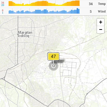
34
34
Temp
20
6
5
Wind
1
+
−