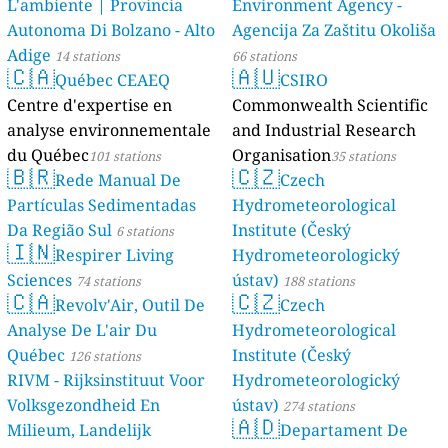
L'ambiente | Provincia
Environment Agency -
Autonoma Di Bolzano - Alto
Agencija Za Zaštitu Okoliša
Adige
14 stations
66 stations
🇨🇦
🇦🇺
Québec CEAEQ
CSIRO
Centre d'expertise en
Commonwealth Scientific
analyse environnementale
and Industrial Research
du Québec
Organisation
101 stations
35 stations
🇧🇷
🇨🇿
Rede Manual De
Czech
Partículas Sedimentadas
Hydrometeorological
Da Região Sul
Institute (Český
6 stations
🇮🇳
Respirer Living
Hydrometeorologický
Sciences
ústav)
74 stations
188 stations
🇨🇦
🇨🇿
Revolv'Air, Outil De
Czech
Analyse De L'air Du
Hydrometeorological
Québec
Institute (Český
126 stations
RIVM - Rijksinstituut Voor
Hydrometeorologický
Volksgezondheid En
ústav)
274 stations
🇦🇩
Milieum, Landelijk
Departament De