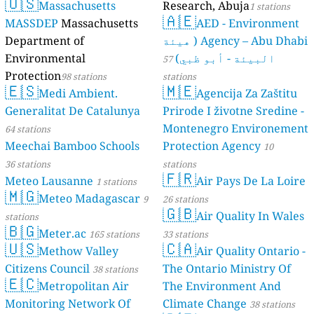
🇺🇸
Massachusetts
Research, Abuja
stations
1 stations
🇦🇪
MASSDEP
Massachusetts
AED - Environment
Agency – Abu Dhabi ( هيئة
Department of
البيئة - أبو ظبي)
Environmental
57
Protection
98 stations
stations
🇪🇸
🇲🇪
Medi Ambient.
Agencija Za Zaštitu
Generalitat De Catalunya
Prirode I životne Sredine -
Montenegro Environement
64 stations
Meechai Bamboo Schools
Protection Agency
10
36 stations
stations
🇫🇷
Meteo Lausanne
Air Pays De La Loire
1 stations
🇲🇬
Meteo Madagascar
9
26 stations
🇬🇧
Air Quality In Wales
stations
🇧🇬
Meter.ac
165 stations
33 stations
🇺🇸
🇨🇦
Methow Valley
Air Quality Ontario -
Citizens Council
The Ontario Ministry Of
38 stations
🇪🇨
Metropolitan Air
The Environment And
Monitoring Network Of
Climate Change
38 stations