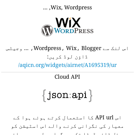
Wix, Wordpress, ...
اس لنک سے Wordpress، Wix، Blogger، ... وجیٹس
ڈاؤن لوڈ کریں:
aqicn.org/widgets/airnet/A1695319/ur/
Cloud API
اس API url کا استعمال کرتے ہوئے ہوا کے
معیار کی نگرانی کرنے والے اس اسٹیشن کو
ریئل ٹائم ڈیٹا تک پروگرامی طور پر رسائی