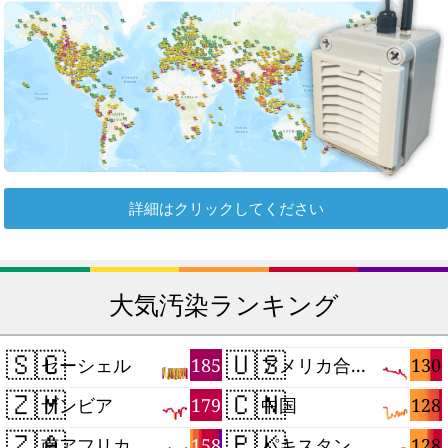
詳細はクリックしてください
大気汚染ランキング
🇸🇨
🇺🇸
185
130
セーシェル
アメリカ合衆国
🇿🇲
🇨🇳
179
128
ザンビア
中国
🇿🇦
🇵🇰
158
128
南アフリカ
パキスタン