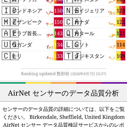
🇮🇩
🇳🇬
150
123
インドネシア
ナイジェリア
🇲🇿
🇨🇦
150
122
モザンビーク
カナダ
🇦🇪
🇶🇦
143
121
アラブ首長国連邦
カタール
🇺🇬
🇱🇸
134
114
ウガンダ
レソト
🇨🇱
🇹🇯
133
109
チリ
タジキスタン
Ranking updated 数秒前
(2026年8月7日 23:57)
AirNet センサーのデータ品質分析
センサーのデータ品質の詳細については、以下をご覧
ください。
Birkendale, Sheffield, United Kingdom
AirNet センサー データ品質検証サービスからのレポ