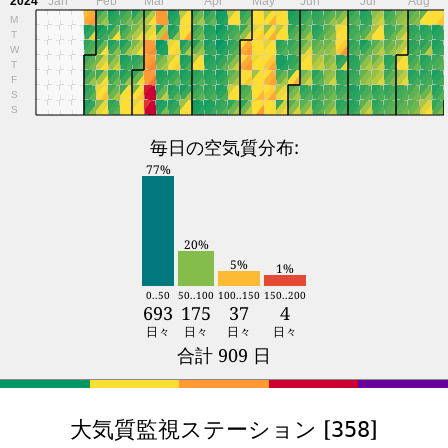
2024
Jan
Feb
Mar
Apr
May
Jun
Jul
Aug
M
T
W
T
F
S
S
毎日の空気質分布:
77%
20%
5%
1%
0..50
50..100
100..150
150..200
693
175
37
4
日々
日々
日々
日々
合計 909 日
大気質監視ステーション [
]
358