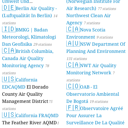
Umwelt Und
(Norwegian Institute For
🇩🇪
Berlin Air Quality -
Verbraucherschutz) - LfU
Air Research)
77 stations
(Luftqualität In Berlin)
Northwest Clean Air
46 stations
14
Agency
stations
7 stations
🇮🇩
🇨🇦
BMKG | Badan
Nova Scotia
Meteorologi, Klimatologi
Environment
9 stations
🇦🇺
Dan Geofisika
NSW Department Of
29 stations
🇨🇦
British Columbia,
Planning And Environment
Canada Air Quality
131 stations
🇨🇦
Monitoring Agency
NWT Air Quality
78
Monitoring Network
stations
7
🇺🇸
California
stations
🇨🇴
EDCAQMD
El Dorado
OAB - El
County Air Quality
Observatorio Ambiental
Management District
De Bogotá
75
19 stations
🇫🇷
Observatoire Agréé
stations
🇺🇸
California FRAQMD
Pour Assurer La
The Feather River AQMD
Surveillance De La Qualité
1