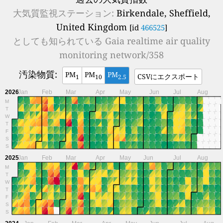
大気質監視ステーション:
Birkendale, Sheffield,
United Kingdom
[id
466525
]
としても知られている
Gaia realtime air quality
monitoring network/358
汚染物質:
PM
PM
PM
CSVにエクスポート
1
10
2.5
2026
Jan
Feb
Mar
Apr
May
Jun
Jul
Aug
M
T
W
T
F
S
S
2025
Jan
Feb
Mar
Apr
May
Jun
Jul
Aug
M
T
W
T
F
S
S