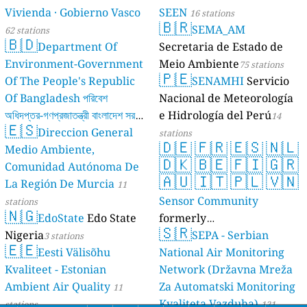
Vivienda · Gobierno Vasco
SEEN
16 stations
🇧🇷
SEMA_AM
62 stations
🇧🇩
Department Of
Secretaria de Estado de
Environment-Government
Meio Ambiente
75 stations
🇵🇪
Of The People's Republic
SENAMHI
Servicio
Of Bangladesh পরিবেশ
Nacional de Meteorología
অধিদপ্তর-গণপ্রজাতন্ত্রী বাংলাদেশ সরকার
e Hidrología del Perú
14
🇪🇸
Direccion General
17 stations
stations
🇩🇪
🇫🇷
🇪🇸
🇳🇱
Medio Ambiente,
🇩🇰
🇧🇪
🇫🇮
🇬🇷
Comunidad Autónoma De
🇦🇺
🇮🇹
🇵🇱
🇻🇳
La Región De Murcia
11
Sensor Community
stations
🇳🇬
EdoState
Edo State
formerly
🇸🇷
Nigeria
luftdaten.info
SEPA - Serbian
3 stations
35814 stations
🇪🇪
Eesti Välisõhu
National Air Monitoring
Kvaliteet - Estonian
Network (Državna Mreža
Ambient Air Quality
Za Automatski Monitoring
11
Kvaliteta Vazduha)
stations
121