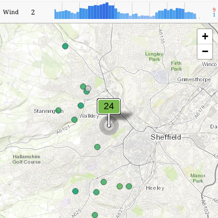
9
2
Wind
1
+
−