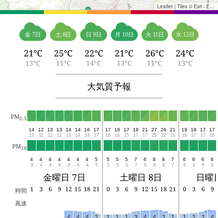
Leaflet
|
Tiles © Esri - Esri, DeLorme, NAVTEQ, TomTom, Intermap, iPC, USGS, FAO, NPS, NRCAN, GeoBase, Kadaster NL, Ordnance Survey, Esri Japan, METI, Esri China (Hong Kong), and the GIS User Community
金 7日
土 8日
日 9日
月 10日
火 11日
水 12日
21°C
25°C
22°C
21°C
26°C
24°C
13°C
11°C
14°C
13°C
11°C
13°C
大気質予報
PM
2.5
14
12
13
13
14
14
16
17
17
16
17
18
21
27
26
21
19
18
17
17
13
11
12
12
13
14
14
17
16
16
15
17
17
25
22
21
18
17
17
16
PM
10
4
4
4
4
4
4
4
5
5
5
5
7
6
8
8
7
6
6
6
6
4
4
4
4
4
4
4
5
5
5
5
7
6
8
8
7
6
6
6
6
金曜日 7日
土曜日 8日
日曜日
1
3
6
9
12
15
18
21
0
3
6
9
12
15
18
21
0
3
6
9
時間
風速
4
4
4
2
1
1
1
3
4
4
2
1
1
2
2
4