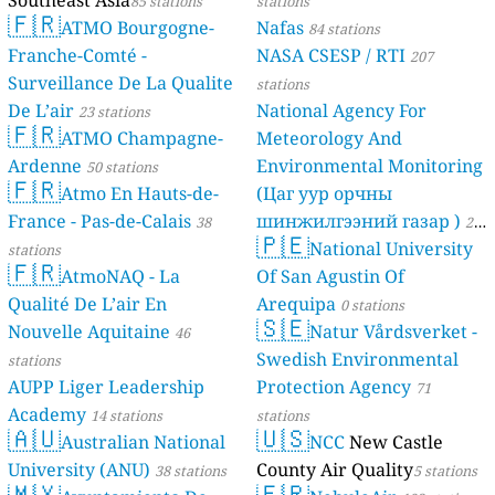
85 stations
stations
🇫🇷
ATMO Bourgogne-
Nafas
84 stations
Franche-Comté -
NASA CSESP / RTI
207
Surveillance De La Qualite
stations
De L’air
National Agency For
23 stations
🇫🇷
ATMO Champagne-
Meteorology And
Ardenne
Environmental Monitoring
50 stations
🇫🇷
Atmo En Hauts-de-
(Цаг уур орчны
France - Pas-de-Calais
шинжилгээний газар )
38
21
🇵🇪
National University
stations
stations
🇫🇷
AtmoNAQ - La
Of San Agustin Of
Qualité De L’air En
Arequipa
0 stations
🇸🇪
Nouvelle Aquitaine
Natur Vårdsverket -
46
Swedish Environmental
stations
AUPP Liger Leadership
Protection Agency
71
Academy
14 stations
stations
🇦🇺
🇺🇸
Australian National
NCC
New Castle
University (ANU)
County Air Quality
38 stations
5 stations
🇲🇽
🇫🇷