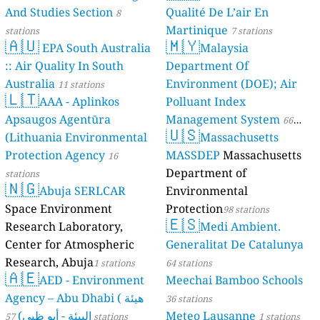
And Studies Section
Qualité De L’air En
8
Martinique
stations
7 stations
🇦🇺
🇲🇾
EPA South Australia
Malaysia
:: Air Quality In South
Department Of
Australia
Environment (DOE); Air
11 stations
🇱🇹
AAA - Aplinkos
Polluant Index
Apsaugos Agentūra
Management System
66
🇺🇸
(Lithuania Environmental
Massachusetts
stations
Protection Agency
MASSDEP
Massachusetts
16
Department of
stations
🇳🇬
Abuja SERLCAR
Environmental
Space Environment
Protection
98 stations
🇪🇸
Research Laboratory,
Medi Ambient.
Center for Atmospheric
Generalitat De Catalunya
Research, Abuja
1 stations
64 stations
🇦🇪
AED - Environment
Meechai Bamboo Schools
Agency – Abu Dhabi ( هيئة
36 stations
البيئة - أبو ظبي)
Meteo Lausanne
57 stations
1 stations