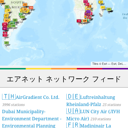
Tiles © Esri — Esri, DeLorme, NAVTEQ, TomTom, Intermap, iPC, USGS, FAO, NPS, NRCAN, GeoBase, Kadaster NL, Ordnance Survey, Esri Japan, METI, Esri China (Hong Kong), and the GIS User Community
エアネット ネットワーク フィード
🇹🇭
🇩🇪
AirGradient Co. Ltd.
Luftreinhaltung
Rheinland-Pfalz
3996 stations
25 stations
🇺🇦
Dubai Municipality-
LUN City Air (ЛУН
Environment Department -
Місто Air)
210 stations
🇫🇷
Environmental Planning
Madininair La