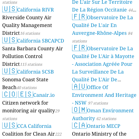
De L’air Sur Le Territoire
stations
🇺🇸
California RIVR
De La Région Occitanie
44
🇫🇷
Riverside County Air
Observatoire De La
stations
Quality Management
Qualité De L'air En
District
Auvergne-Rhône-Alpes
16 stations
84
🇺🇸
California SBCAPCD
stations
🇫🇷
Santa Barbara County Air
Observatoire De La
Pollution Control
Qualité De L'Air à Mayotte
District
- Association Agréée Pour
115 stations
🇺🇸
California SCSB
La Surveillance De La
Sonoma Coast State
Qualité De L'Air De
🇦🇺
Beach
Mayotte
Office Of
40 stations
4 stations
🇨🇴
🇪🇸
Canair.io
Environment And Heritage
Citizen network for
- NSW
97 stations
🇴🇲
monitoring air quality
Oman Environment
29
Authority
stations
62 stations
🇺🇸
🇨🇦
CCA California
Ontario MECP
Coalition for Clean Air
Ontario Ministry of the
222