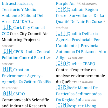
Infraestructuras,
Purple Air
74218 stations
🇫🇷
Territorio Y Medio
Qualitair Région
Ambiente (Calidad Del
Corse - Surveillance De La
Aire - CALIDAD
Qualité De L'air En Corse
7
🇮🇪
AMBIENTAL)
Cork City Council
23 stations
stations
🇮🇹
CCC
Cork City Council Air
Qualità Dell’aria |
Monitoring Project
Agenzia Provinciale Per
53
L'ambiente | Provincia
stations
🇮🇳
CPCB - India Central
Autonoma Di Bolzano - Alto
Pollution Control Board
Adige
586
14 stations
🇨🇦
Québec CEAEQ
stations
🇭🇷
Croatian
Centre d'expertise en
Environment Agency -
analyse environnementale
Agencija Za Zaštitu Okoliša
du Québec
101 stations
🇧🇷
Rede Manual De
66 stations
🇦🇺
CSIRO
Partículas Sedimentadas
Commonwealth Scientific
Da Região Sul
6 stations
🇮🇳
and Industrial Research
Respirer Living