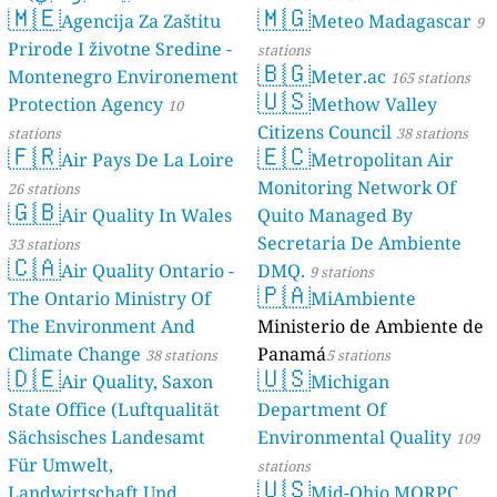
🇲🇪
🇲🇬
Agencija Za Zaštitu
Meteo Madagascar
9
Prirode I životne Sredine -
stations
🇧🇬
Montenegro Environement
Meter.ac
165 stations
🇺🇸
Protection Agency
Methow Valley
10
Citizens Council
stations
38 stations
🇫🇷
🇪🇨
Air Pays De La Loire
Metropolitan Air
Monitoring Network Of
26 stations
🇬🇧
Air Quality In Wales
Quito Managed By
Secretaria De Ambiente
33 stations
🇨🇦
Air Quality Ontario -
DMQ.
9 stations
🇵🇦
The Ontario Ministry Of
MiAmbiente
The Environment And
Ministerio de Ambiente de
Climate Change
Panamá
38 stations
5 stations
🇩🇪
🇺🇸
Air Quality, Saxon
Michigan
State Office (Luftqualität
Department Of
Sächsisches Landesamt
Environmental Quality
109
Für Umwelt,
stations
🇺🇸
Landwirtschaft Und
Mid-Ohio MORPC