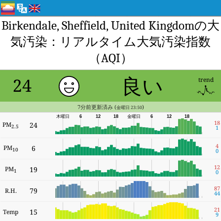
Birkendale, Sheffield, United Kingdomの大
気汚染：リアルタイム大気汚染指数
（AQI）
良い
24
trend
7分前更新済み (
)
金曜日 23:50
木曜日
6
12
18
金曜日
6
12
18
18
PM
24
2.5
1
4
PM
6
10
0
12
PM
19
1
0
87
79
R.H.
44
21
15
Temp
9