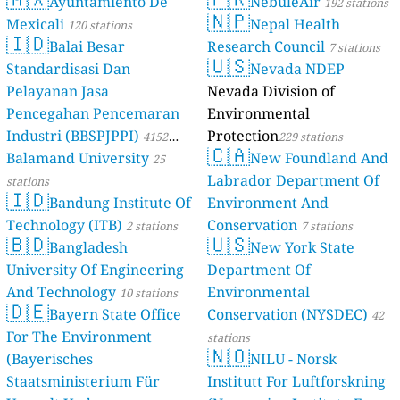
Ayuntamiento De
NebuleAir
192 stations
🇳🇵
Mexicali
Nepal Health
120 stations
🇮🇩
Balai Besar
Research Council
7 stations
🇺🇸
Standardisasi Dan
Nevada NDEP
Pelayanan Jasa
Nevada Division of
Pencegahan Pencemaran
Environmental
Industri (BBSPJPPI)
Protection
4152
229 stations
🇨🇦
Balamand University
New Foundland And
stations
25
Labrador Department Of
stations
🇮🇩
Bandung Institute Of
Environment And
Technology (ITB)
Conservation
2 stations
7 stations
🇧🇩
🇺🇸
Bangladesh
New York State
University Of Engineering
Department Of
And Technology
Environmental
10 stations
🇩🇪
Bayern State Office
Conservation (NYSDEC)
42
For The Environment
stations
🇳🇴
(Bayerisches
NILU - Norsk
Staatsministerium Für
Institutt For Luftforskning