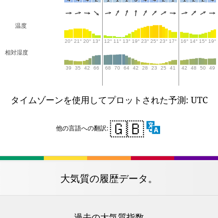
温度
20°
21°
20°
13°
12°
11°
13°
19°
23°
25°
23°
17°
16°
14°
15°
19°
相対湿度
39
35
42
66
68
70
64
42
28
23
25
41
42
48
50
49
タイムゾーンを使用してプロットされた予測: UTC
🇬🇧
他の言語への翻訳:
大気質の履歴データ。
過去の大気質指数