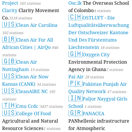
Project
Osc.lk
The Overseas School
165 stations
Clarity
Clarity Movement
of Colombo
4 stations
🇨🇭
Co.
OSTLUFT - Die
3118 stations
🇺🇸
Clean Air Carolina
Luftqualitätsüberwachung
Der Ostschweizer Kantone
102 stations
🇧🇷
Clean Air For All
Und Des Fürstentums
African Cities | AirQo
Liechtenstein
846
18 stations
🇬🇭
Oxygen City
stations
🇬🇧
Clean Air
Environmental Protection
Nottingham
Agency in Ghana
13 stations
2 stations
🇺🇸
Clean Air Now
Pai Air
28 stations
🇵🇰
Kansas (CANK)
Pakistan Punjab Air
34 stations
🇺🇸
CleanAIRE NC
Quality Network
195
47 stations
🇮🇳
Paljor Naygyal Girls
stations
🇹🇭
Cmu Ccdc
School
3437 stations
1 stations
🇺🇸
🇬🇷
College Of Food
PANACEA
Agricultural and Natural
PANhellenic infrastructure
Resource Sciences
for Atmospheric
1 stations