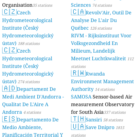
Organisation
Sciences
35 stations
74 stations
🇨🇿
🇨🇦
Czech
Revolv'Air, Outil De
Hydrometeorological
Analyse De L'air Du
Institute (Český
Québec
126 stations
Hydrometeorologický
RIVM - Rijksinstituut Voor
ústav)
Volksgezondheid En
188 stations
🇨🇿
Czech
Milieum, Landelijk
Hydrometeorological
Meetnet Luchtkwaliteit
112
Institute (Český
stations
🇷🇼
Hydrometeorologický
Rwanda
ústav)
Environment Management
274 stations
🇦🇩
Departament De
Authority
14 stations
Medi Ambient D'Andorra -
SAMOSA
Sensor-based Air
Qualitat De L'Aire A
measurement Observatory
Andorra
for South Asia
4 stations
337 stations
🇪🇸
🇹🇭
Departamento De
Sansiri
58 stations
🇺🇦
Medio Ambiente,
Save Dnipro
1815
Planificación Territorial Y
stations