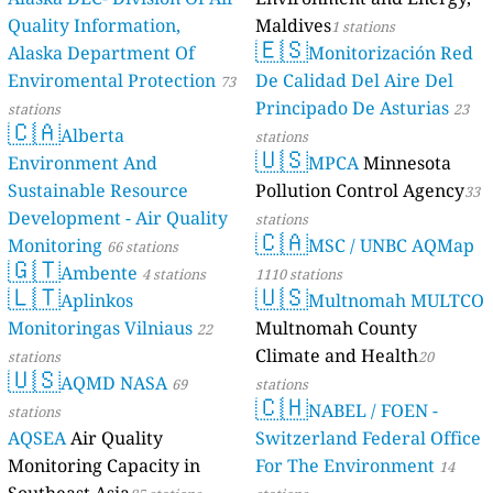
Quality Information,
Maldives
1 stations
🇪🇸
Alaska Department Of
Monitorización Red
Enviromental Protection
De Calidad Del Aire Del
73
Principado De Asturias
stations
23
🇨🇦
Alberta
stations
🇺🇸
Environment And
MPCA
Minnesota
Sustainable Resource
Pollution Control Agency
33
Development - Air Quality
stations
🇨🇦
Monitoring
MSC / UNBC AQMap
66 stations
🇬🇹
Ambente
4 stations
1110 stations
🇱🇹
🇺🇸
Aplinkos
Multnomah MULTCO
Monitoringas Vilniaus
Multnomah County
22
Climate and Health
stations
20
🇺🇸
AQMD NASA
69
stations
🇨🇭
NABEL / FOEN -
stations
AQSEA
Air Quality
Switzerland Federal Office
Monitoring Capacity in
For The Environment
14
Southeast Asia