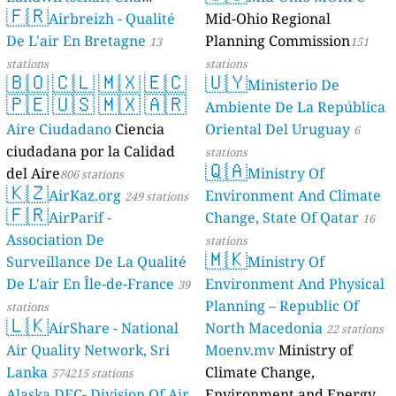
🇫🇷
Geologie)
Airbreizh - Qualité
Mid-Ohio Regional
50 stations
De L'air En Bretagne
Planning Commission
13
151
stations
stations
🇧🇴
🇨🇱
🇲🇽
🇪🇨
🇺🇾
Ministerio De
🇵🇪
🇺🇸
🇲🇽
🇦🇷
Ambiente De La República
Aire Ciudadano
Ciencia
Oriental Del Uruguay
6
ciudadana por la Calidad
stations
🇶🇦
del Aire
Ministry Of
806 stations
🇰🇿
AirKaz.org
Environment And Climate
249 stations
🇫🇷
AirParif -
Change, State Of Qatar
16
Association De
stations
🇲🇰
Surveillance De La Qualité
Ministry Of
De L'air En Île-de-France
Environment And Physical
39
Planning – Republic Of
stations
🇱🇰
AirShare - National
North Macedonia
22 stations
Air Quality Network, Sri
Moenv.mv
Ministry of
Lanka
Climate Change,
574215 stations
Alaska DEC- Division Of Air
Environment and Energy,