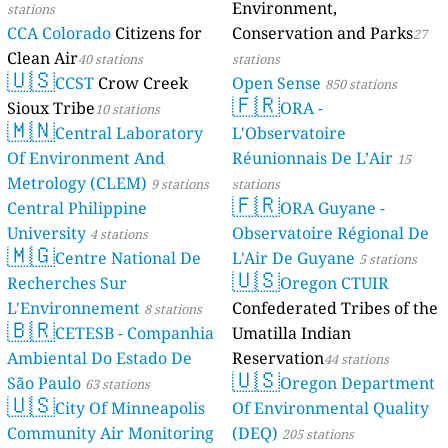
Environment,
stations
CCA Colorado
Citizens for
Conservation and Parks
27
Clean Air
40 stations
stations
🇺🇸
CCST
Crow Creek
Open Sense
850 stations
🇫🇷
Sioux Tribe
ORA -
10 stations
🇲🇳
Central Laboratory
L'Observatoire
Of Environment And
Réunionnais De L’Air
15
Metrology (CLEM)
9 stations
stations
🇫🇷
Central Philippine
ORA Guyane -
University
Observatoire Régional De
4 stations
🇲🇬
Centre National De
L'Air De Guyane
5 stations
🇺🇸
Recherches Sur
Oregon CTUIR
L'Environnement
Confederated Tribes of the
8 stations
🇧🇷
CETESB - Companhia
Umatilla Indian
Ambiental Do Estado De
Reservation
44 stations
🇺🇸
São Paulo
Oregon Department
63 stations
🇺🇸
City Of Minneapolis
Of Environmental Quality
Community Air Monitoring
(DEQ)
205 stations