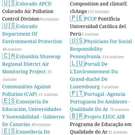
🇺🇸
Colorado APCD
Composition and climatE
Colorado Air Pollution
chAnge
123 stations
🇵🇪
Control Division
PCUP
Pontificia
94 stations
🇺🇸
Colorado
Universidad Católica del
Department Of
Perú
5 stations
🇺🇸
Environmental Protection
Physicians For Social
Responsibility
46 stations
🇨🇦
Columbia Shuswap
Pennsylvania
114 stations
🇱🇺
Regional District Air
Portail De
Monitoring Project
L'Environnement Du
35
Grand-duché De
stations
Communities Against
Luxembourg
5 stations
🇵🇹
Pollution (CAP)
Portugal -Agencia
11 stations
🇪🇸
Consejería De
Portuguesa Do Ambiente -
Educación, Universidades
Qualidade Do Ar
70 stations
🇧🇷
Y Sostenibilidad - Gobierno
Projeto EDUC.AIR
De Canarias
Programa de Educação em
49 stations
🇪🇸
Conselleria De
Qualidade do Ar
31 stations